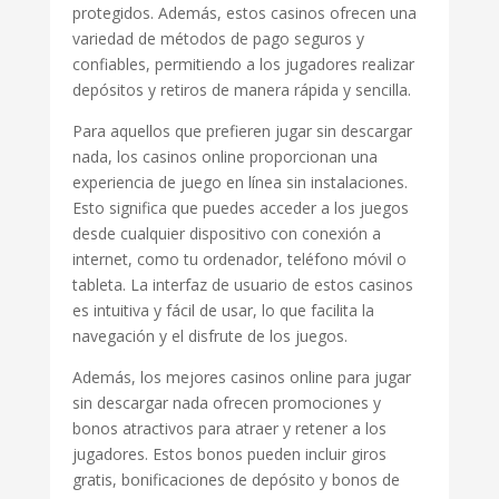
protegidos. Además, estos casinos ofrecen una
variedad de métodos de pago seguros y
confiables, permitiendo a los jugadores realizar
depósitos y retiros de manera rápida y sencilla.
Para aquellos que prefieren jugar sin descargar
nada, los casinos online proporcionan una
experiencia de juego en línea sin instalaciones.
Esto significa que puedes acceder a los juegos
desde cualquier dispositivo con conexión a
internet, como tu ordenador, teléfono móvil o
tableta. La interfaz de usuario de estos casinos
es intuitiva y fácil de usar, lo que facilita la
navegación y el disfrute de los juegos.
Además, los mejores casinos online para jugar
sin descargar nada ofrecen promociones y
bonos atractivos para atraer y retener a los
jugadores. Estos bonos pueden incluir giros
gratis, bonificaciones de depósito y bonos de