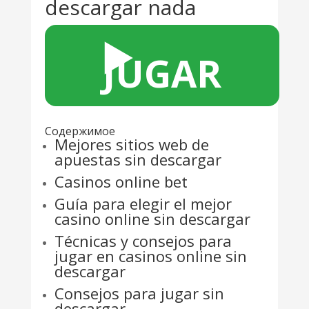
descargar nada
▶️
JUGAR
Содержимое
Mejores sitios web de
apuestas sin descargar
Casinos online bet
Guía para elegir el mejor
casino online sin descargar
Técnicas y consejos para
jugar en casinos online sin
descargar
Consejos para jugar sin
descargar