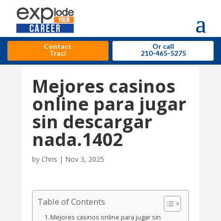
Contact
Or call
Traci
210-465-5275
Mejores casinos
online para jugar
sin descargar
nada.1402
by
Chris
|
Nov 3, 2025
Table of Contents
Mejores casinos online para jugar sin