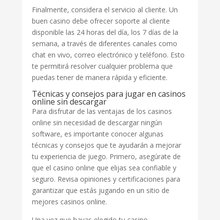
Finalmente, considera el servicio al cliente. Un
buen casino debe ofrecer soporte al cliente
disponible las 24 horas del día, los 7 días de la
semana, a través de diferentes canales como
chat en vivo, correo electrónico y teléfono. Esto
te permitirá resolver cualquier problema que
puedas tener de manera rápida y eficiente.
Técnicas y consejos para jugar en casinos
online sin descargar
Para disfrutar de las ventajas de los casinos
online sin necesidad de descargar ningún
software, es importante conocer algunas
técnicas y consejos que te ayudarán a mejorar
tu experiencia de juego. Primero, asegúrate de
que el casino online que elijas sea confiable y
seguro. Revisa opiniones y certificaciones para
garantizar que estás jugando en un sitio de
mejores casinos online.
Una vez que hayas elegido tu casino,