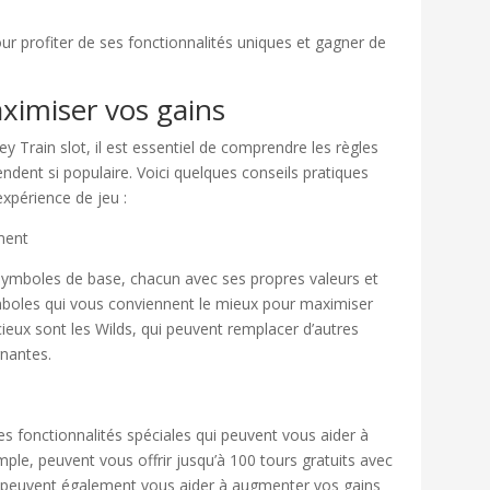
ur profiter de ses fonctionnalités uniques et gagner de
imiser vos gains
 Train slot, il est essentiel de comprendre les règles
rendent si populaire. Voici quelques conseils pratiques
xpérience de jeu :
ment
symboles de base, chacun avec ses propres valeurs et
 symboles qui vous conviennent le mieux pour maximiser
ieux sont les Wilds, qui peuvent remplacer d’autres
nantes.
 fonctionnalités spéciales qui peuvent vous aider à
ple, peuvent vous offrir jusqu’à 100 tours gratuits avec
ers peuvent également vous aider à augmenter vos gains