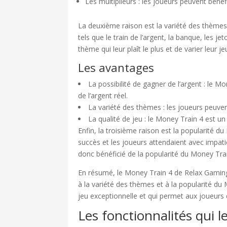
Les multiplieurs : les joueurs peuvent bénéf
La deuxième raison est la variété des thèmes
tels que le train de l’argent, la banque, les j
thème qui leur plaît le plus et de varier leur je
Les avantages
La possibilité de gagner de l’argent : le Mo
de l’argent réel.
La variété des thèmes : les joueurs peuvent 
La qualité de jeu : le Money Train 4 est un
Enfin, la troisième raison est la popularité
succès et les joueurs attendaient avec impat
donc bénéficié de la popularité du Money Tra
En résumé, le Money Train 4 de Relax Gaming
à la variété des thèmes et à la popularité du 
jeu exceptionnelle et qui permet aux joueurs d
Les fonctionnalités qui 