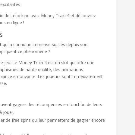
 excitantes
ain de la fortune avec Money Train 4 et découvrez
nos en ligne !
s
ot qui a connu un immense succès depuis son
expliquent ce phénomène ?
de jeu. Le Money Train 4 est un slot qui offre une
raphismes de haute qualité, des animations
ambiance émouvante. Les joueurs sont immédiatement
sse.
euvent gagner des récompenses en fonction de leurs
à jouer.
cier de free spins qui leur permettent de gagner encore