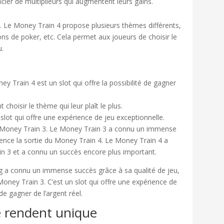
icier de multiplieurs qui augmentent leurs gains.
. Le Money Train 4 propose plusieurs thèmes différents,
etons de poker, etc. Cela permet aux joueurs de choisir le
u.
ney Train 4 est un slot qui offre la possibilité de gagner
choisir le thème qui leur plaît le plus.
 slot qui offre une expérience de jeu exceptionnelle.
 du Money Train 3. Le Money Train 3 a connu un immense
ience la sortie du Money Train 4. Le Money Train 4 a
in 3 et a connu un succès encore plus important.
 a connu un immense succès grâce à sa qualité de jeu,
Money Train 3. C’est un slot qui offre une expérience de
e gagner de l’argent réel.
le rendent unique