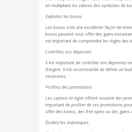
en multipliant les valeurs des symboles de ba
Exploitez les bonus
Les bonus sont une excellente façon de maxim
bonus peuvent vous offrir des gains instantané
est important de comprendre les règles des bo
Contrôlez vos dépenses
Il est important de contrôler vos dépenses lo
d’argent. Il est recommandé de définir un bud
excessives.
Profitez des promotions
Les casinos en ligne offrent souvent des prom
important de profiter de ces promotions pou
offrir des bonus, des free spins ou des gains 
Étudiez les statistiques