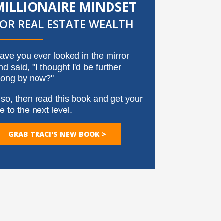
MILLIONAIRE MINDSET
FOR REAL ESTATE WEALTH
ave you ever looked in the mirror
nd said, "I thought I'd be further
long by now?"
f so, then read this book and get your
ife to the next level.
GRAB TRACI'S NEW BOOK >