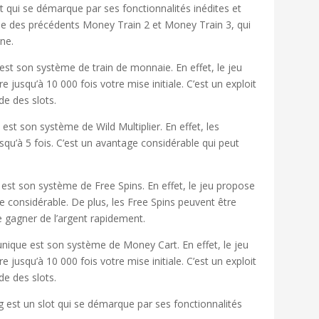
 qui se démarque par ses fonctionnalités inédites et
gique des précédents Money Train 2 et Money Train 3, qui
gne.
 est son système de train de monnaie. En effet, le jeu
 jusqu’à 10 000 fois votre mise initiale. C’est un exploit
e des slots.
est son système de Wild Multiplier. En effet, les
squ’à 5 fois. C’est un avantage considérable qui peut
e est son système de Free Spins. En effet, le jeu propose
re considérable. De plus, les Free Spins peuvent être
re gagner de l’argent rapidement.
 unique est son système de Money Cart. En effet, le jeu
 jusqu’à 10 000 fois votre mise initiale. C’est un exploit
e des slots.
 est un slot qui se démarque par ses fonctionnalités