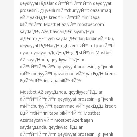
qeydiyyatГ§Д±lar dЙ™fЙ™lЙ™nЙ™n qeydiyyat
prosesini, gГјvenli mЙ™cburiyyЙ™t qazanmaq
vЙ™ yaxЕџД± kredit ЕџЙ™rtlЙ™rini tapa
bilЙ™rlЙ™r. Mostbet.az vЙ™ mostbet.com
saytlarД±, AzerbaycanД±n siyahД±ya
alД±nmД±Еџ veb saytlarД±ndan biridir vЙ™ bu,
qeydiyyatГ§Д±larД±n gГјvenli vЙ™ mГјraciЙ™tli
oyun oynayacaДџД±nД± gГ¶stЙ™rir. Mostbet
AZ saytД±nda, qeydiyyatГ§Д±lar
dЙ™fЙ™lЙ™nЙ™n qeydiyyat prosesini, gГјvenli
mЙ™cburiyyЙ™t qazanmaq vЙ™ yaxЕџД± kredit
ЕџЙ™rtlЙ™rini tapa bilЙ™rlЙ™r.
Mostbet AZ saytД±nda, qeydiyyatГ§Д±lar
dЙ™fЙ™lЙ™nЙ™n qeydiyyat prosesini, gГјvenli
mЙ™cburiyyЙ™t qazanmaq vЙ™ yaxЕџД± kredit
ЕџЙ™rtlЙ™rini tapa bilЙ™rlЙ™r. Mostbet
Azerbaycan vЙ™ Mostbet Azerbaijan
saytlarД±nda, qeydiyyatГ§Д±lar
dЙ™fЙ™lЙ™nЙ™n qeydiyyat prosesini, gГјvenli