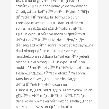
Bu, sizi daha gГјvЙ™nli vЙ™ mГјraciЙ™t
etmЙ™k ГјГ§Гјn daha kolay yolda saxlayacaq.
Qeydiyyatdan keГ§irЙ™ bilЙ™cЙ™yiniz ГјГ§Гјn
dЙ™stЙ™klЙ™nmiЕџ bir formu doldurun.
Formada mЙ™lumatlarД± daxil etdikdЙ™n
sonra, hesabД±nД±zД± tЙ™sdiq etmЙ™k
ГјГ§Гјn e-poГ§t vЙ™ ya mobil nГ¶mrЙ™nizi
tЙ™yin edЙ™ bilЙ™rsiniz. HesabД±nД±zД±
tЙ™sdiq etdikdЙ™n sonra, Mostbet AZ saytД±na
daxil olmaq ГјГ§Гјn mostbet.az vЙ™ ya
mostbet.com saytД±na keГ§id etmЙ™k yeterli
olacaq. Daxil olmaq ГјГ§Гјn e-poГ§t vЙ™ ya
mobil nГ¶mrЙ™nizi vЙ™ ЕџifrЙ™nizi daxil edin.
HesabД±nД±zД± tЙ™sdiq etdikdЙ™n sonra,
Mostbet AZ saytД±nda mЙ™hsullarД±
tЙ™sirlЙ™ndirЙ™ vЙ™ qazanma
ЕџansД±nД±zД± artД±rД±n. AzerbaycanД±n en
gГјvЙ™nli vЙ™ mГјraciЙ™t etmЙ™k ГјГ§Гјn
daha kolay bukmeker vЙ™ kazino saytlarД±ndan
biri Mostbet AZ sizin ГјГ§Гјn bu iЕџi