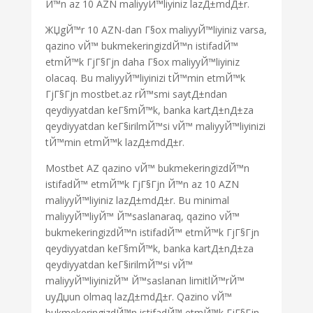
Й™n az 10 AZN maliyyЙ™liyiniz lazД±mdД±r.
ЖЏgЙ™r 10 AZN-dan Г§ox maliyyЙ™liyiniz varsa,
qazino vЙ™ bukmekeringizdЙ™n istifadЙ™
etmЙ™k ГјГ§Гјn daha Г§ox maliyyЙ™liyiniz
olacaq. Bu maliyyЙ™liyinizi tЙ™min etmЙ™k
ГјГ§Гјn mostbet.az rЙ™smi saytД±ndan
qeydiyyatdan keГ§mЙ™k, banka kartД±nД±za
qeydiyyatdan keГ§irilmЙ™si vЙ™ maliyyЙ™liyinizi
tЙ™min etmЙ™k lazД±mdД±r.
Mostbet AZ qazino vЙ™ bukmekeringizdЙ™n
istifadЙ™ etmЙ™k ГјГ§Гјn Й™n az 10 AZN
maliyyЙ™liyiniz lazД±mdД±r. Bu minimal
maliyyЙ™liyЙ™ Й™saslanaraq, qazino vЙ™
bukmekeringizdЙ™n istifadЙ™ etmЙ™k ГјГ§Гјn
qeydiyyatdan keГ§mЙ™k, banka kartД±nД±za
qeydiyyatdan keГ§irilmЙ™si vЙ™
maliyyЙ™liyinizЙ™ Й™saslanan limitlЙ™rЙ™
uyДџun olmaq lazД±mdД±r. Qazino vЙ™
bukmekeringizdЙ™n istifadЙ™ etmЙ™k ГјГ§Гјn