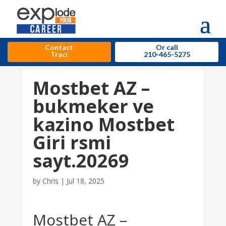
Contact
Or call
Traci
210-465-5275
Mostbet AZ –
bukmeker ve
kazino Mostbet
Giri rsmi
sayt.20269
by
Chris
|
Jul 18, 2025
Mostbet AZ –