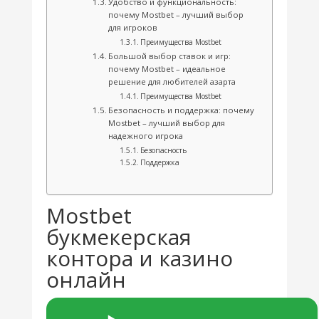
Удобство и функциональность:
почему Mostbet – лучший выбор
для игроков
Преимущества Mostbet
Большой выбор ставок и игр:
почему Mostbet – идеальное
решение для любителей азарта
Преимущества Mostbet
Безопасность и поддержка: почему
Mostbet – лучший выбор для
надежного игрока
Безопасность
Поддержка
Mostbet
букмекерская
контора и казино
онлайн