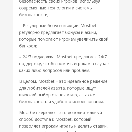
безопасность своих игроков, используя
современные технологии и системы
безопасности;
– Регулярные бонусы и акции: Mostbet
регулярно предлагает бонусы и акции,
которые помогают игрокам увеличить свой
банкрол;
– 24/7 поддержка: Mostbet предлагает 24/7
поддержку, чтобы помочь игрокам в случае
каких-либо вопросов или проблем.
В целом, Mostbet – это идеальное решение
для любителей азарта, которые ищут
широкий выбор ставок и игр, а также
безопасность и удобство использования.
Мостбет зеркало – это дополнительный
способ доступа к Mostbet, который
позволяет игрокам играть и делать ставки,