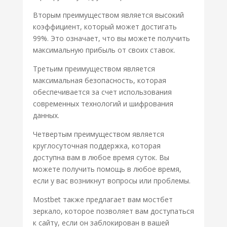
Вторым преимуществом является высокий
коэффициент, который может достигать
99%. Это означает, что вы можете получить
максимальную прибыль от своих ставок.
Третьим преимуществом является
максимальная безопасность, которая
обеспечивается за счет использования
современных технологий и шифрования
данных.
Четвертым преимуществом является
круглосуточная поддержка, которая
доступна вам в любое время суток. Вы
можете получить помощь в любое время,
если у вас возникнут вопросы или проблемы.
Mostbet также предлагает вам мостбет
зеркало, которое позволяет вам доступаться
к сайту, если он заблокирован в вашей