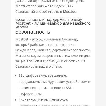
даже если официальный сайт недоступен.
Мостбет зеркало – это надежный и
безопасный способ играть в Mostbet.
Безопасность и поддержка: почему
Mostbet – лучший выбор для надежного
игрока
Безопасность
Mostbet – это официальный букмекер,
который работает в соответствии с
международными стандартами безопасности.
Мы используем современные технологии для
защиты вашей информации и обеспечения
безопасности вашего счета.
SSL-шифрование: все данные,
передаваемые между вашим устройством и
нашим сервером, защищены SSL-
шифрованием.
Криптография: мы используем