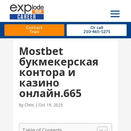
Contact
Or call
Traci
210-465-5275
Mostbet
букмекерская
контора и
казино
онлайн.665
by
Chris
|
Oct 19, 2025
Table of Contents