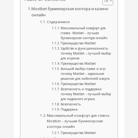
Mostbet букмекерская контора и казино
онлайн
Содержимое
Максимальный комфорт для
ставок: Mostbet – лучшая
букмекерская контора онлайн
Преимущества Mostbet
Удобство и функциональность:
почему Mostbet – лучший выбор
для игроков
Преимущества Mostbet
Большой выбор ставок и игр:
почему Mostbet – идеальное
решение для любителей азарта
Преимущества Mostbet
Безопасность и поддержка:
почему Mostbet – лучший выбор
для надежного игрока
Безопасность
Поддержка
Максимальный комфорт для ставок:
Mostbet – лучшая букмекерская
контора онлайн
Преимущества Mostbet