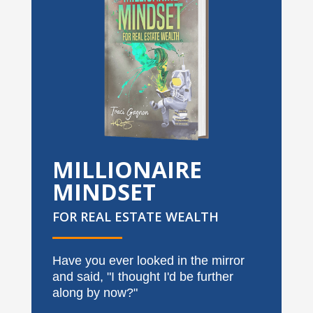
MILLIONAIRE
MINDSET
FOR REAL ESTATE WEALTH
Have you ever looked in the mirror
and said, "I thought I'd be further
along by now?"