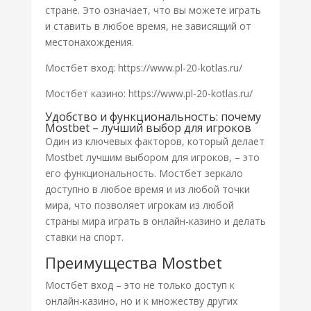
стране. Это означает, что вы можете играть
и ставить в любое время, не зависящий от
местонахождения.
Мостбет вход: https://www.pl-20-kotlas.ru/
Мостбет казино: https://www.pl-20-kotlas.ru/
Удобство и функциональность: почему
Mostbet – лучший выбор для игроков
Один из ключевых факторов, который делает
Mostbet лучшим выбором для игроков, – это
его функциональность. Мостбет зеркало
доступно в любое время и из любой точки
мира, что позволяет игрокам из любой
страны мира играть в онлайн-казино и делать
ставки на спорт.
Преимущества Mostbet
Мостбет вход – это не только доступ к
онлайн-казино, но и к множеству других