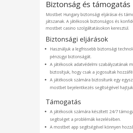
Biztonság és támogatás
Mostbet Hungary biztonsági eljárásai és tám
játszanak. A játékosok biztonságos és konfid
mostbet casino szolgáltatásokon keresztül.
Biztonsági eljárások
Használjuk a legfrissebb biztonsági techno
pénzügyi biztonságát.
A játékosok adatvédelmi szabályzatának me
biztosítjuk, hogy csak a jogosultak hozzáf
A játékosok számára biztosítunk egy egysz
mostbet bejelentkezés segítségével hajtjuk
Támogatás
A játékosok számára készített 24/7 támogat
segítséget a problémák kezelésében.
A mostbet app segítségével könnyen hozzá