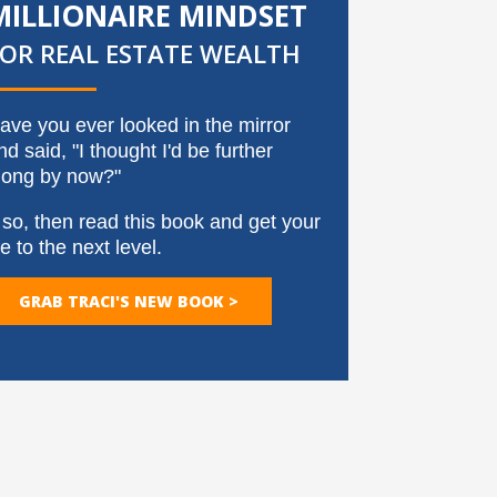
MILLIONAIRE MINDSET
FOR REAL ESTATE WEALTH
ave you ever looked in the mirror
nd said, "I thought I'd be further
long by now?"
f so, then read this book and get your
ife to the next level.
GRAB TRACI'S NEW BOOK >