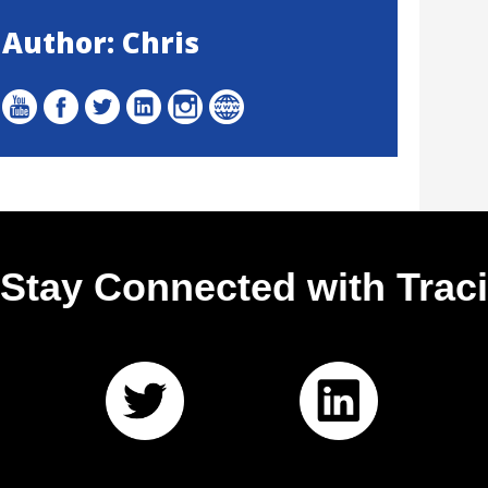
Author: Chris
Stay Connected with Traci