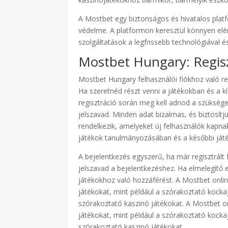
A Mostbet egy biztonságos és hivatalos plat
védelme. A platformon keresztül könnyen elér
szolgáltatások a legfrissebb technológiával é
Mostbet Hungary: Regisz
Mostbet Hungary felhasználói fiókhoz való re
Ha szeretnéd részt venni a játékokban és a k
regisztráció során meg kell adnod a szüksége
jelszavad. Minden adat bizalmas, és biztosít
rendelkezik, amelyeket új felhasználók kapna
játékok tanulmányozásában és a későbbi ját
A bejelentkezés egyszerű, ha már regisztrált 
jelszavad a bejelentkezéshez. Ha elmelegítő e
játékokhoz való hozzáférést. A Mostbet onli
játékokat, mint például a szórakoztató kocka
szórakoztató kaszinó játékokat. A Mostbet o
játékokat, mint például a szórakoztató kocka
szórakoztató kaszinó játékokat.