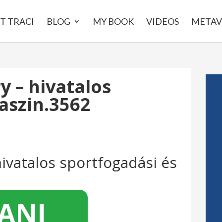
T TRACI
BLOG
MY BOOK
VIDEOS
METAV
 – hivatalos
aszin.3562
ivatalos sportfogadási és
ZANI