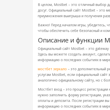
В целом, Mostbet – это отличный выбор 
досуг. Официальный сайт Mostbet – это м
приумножения выигрыша и получения раз
Важно! Перед началом игры, убедитесь, ч
чтобы обеспечить себе безопасный и ком
Описание и функции M
Официальный сайт Mostbet – это gateway 
Здесь вы можете создать аккаунт, сделать
информацию о последних событиях в мире
мостбет зеркало
– это дополнительный ре
услугам Mostbet, если официальный сайт 
аналогично официальному сайту, но с бо
Мостбет вход – это процесс регистрации 
нужно заполнить форму регистрации, указ
оплаты и депозита. После регистрации вы
информацию о последних событиях в мире