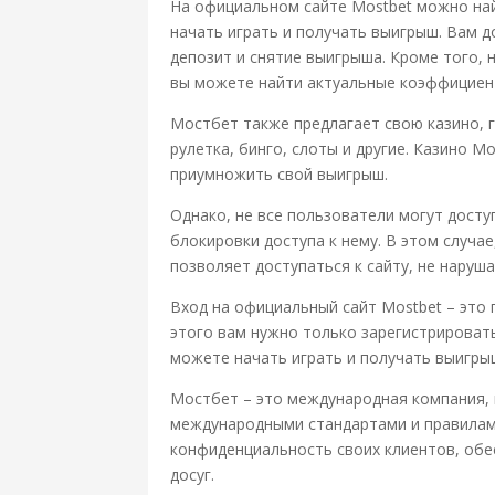
На официальном сайте Mostbet можно на
начать играть и получать выигрыш. Вам до
депозит и снятие выигрыша. Кроме того, н
вы можете найти актуальные коэффициент
Мостбет также предлагает свою казино, г
рулетка, бинго, слоты и другие. Казино M
приумножить свой выигрыш.
Однако, не все пользователи могут досту
блокировки доступа к нему. В этом случа
позволяет доступаться к сайту, не наруш
Вход на официальный сайт Mostbet – это 
этого вам нужно только зарегистрировать
можете начать играть и получать выигры
Мостбет – это международная компания, 
международными стандартами и правилам
конфиденциальность своих клиентов, об
досуг.