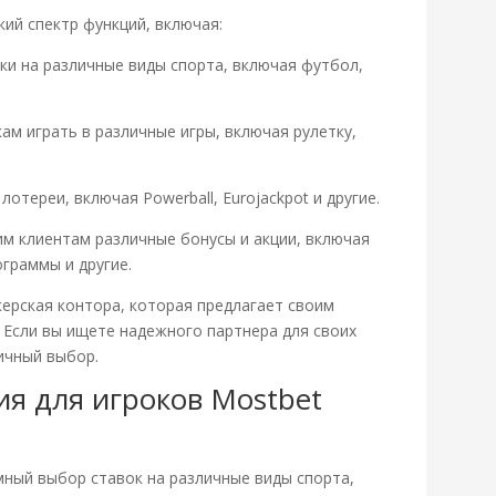
ий спектр функций, включая:
вки на различные виды спорта, включая футбол,
кам играть в различные игры, включая рулетку,
отереи, включая Powerball, Eurojackpot и другие.
оим клиентам различные бонусы и акции, включая
граммы и другие.
керская контора, которая предлагает своим
. Если вы ищете надежного партнера для своих
ичный выбор.
я для игроков Mostbet
мный выбор ставок на различные виды спорта,