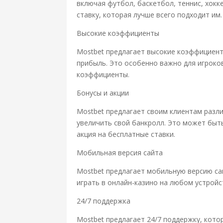
включая футбол, баскетбол, теннис, хокк
ставку, которая лучше всего подходит им.
Высокие коэффициенты
Mostbet предлагает высокие коэффициен
прибыль. Это особенно важно для игроко
коэффициенты.
Бонусы и акции
Mostbet предлагает своим клиентам разл
увеличить свой банкролл. Это может быть
акция на бесплатные ставки.
Мобильная версия сайта
Mostbet предлагает мобильную версию сай
играть в онлайн-казино на любом устройс
24/7 поддержка
Mostbet предлагает 24/7 поддержку, кот