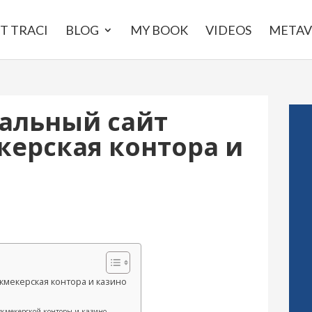
T TRACI
BLOG
MY BOOK
VIDEOS
METAV
альный сайт
керская контора и
кмекерская контора и казино
укмекерской конторы и казино