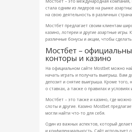
Мостбет – это международная компания, к
стала одним из лидеров на рынке азартны
на свою деятельность в различных странах
Мостбет предлагает своим клиентам широк
казино, лотереи и другие азартные игры.
различные бонусы и акции, чтобы сделать
Мостбет – официальны
конторы и казино
На официальном сайте Mostbet можно на
начать играть и получать выигрыш. Вам до
депозит и снятие выигрыша. Кроме того, 
о ставках, а также о правилах и условиях 
Мостбет – это также и казино, где можно 
слоты и другие. Казино Mostbet предлага
могли найти что-то для себя.
Один из важных аспектов, который делае
и конфиденциальность. Сайт использует 