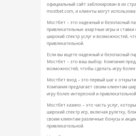
официальный сайт заблокирован в их стр
mostbet.com, и клиенты могут использова
Мостбет – это надежный и безопасный па
привлекательные азартные игры и ставки 
широкий спектр услуг и возможностей, чт
привлекательной.
Если вы ищете надежный и безопасный пар
Мостбет – это ваш выбор. Компания предл
возможностей, чтобы сделать игру более
Мостбет вход – это первый шаг к открытию
Компания предлагает своим клиентам шир
игру более интересной и привлекательной
Мостбет казино – это часть услуг, котор
широкий спектр игр, включая рулетку, блэ
своим клиентам различные бонусы и акции
привлекательной.