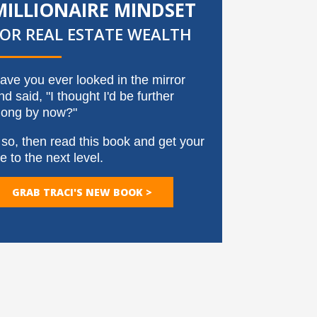
MILLIONAIRE MINDSET
FOR REAL ESTATE WEALTH
ave you ever looked in the mirror
nd said, "I thought I'd be further
long by now?"
f so, then read this book and get your
ife to the next level.
GRAB TRACI'S NEW BOOK >