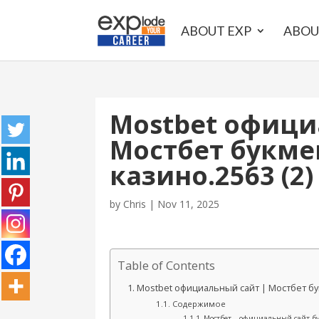
ABOUT EXP
ABOU
Mostbet офици
Мостбет букме
казино.2563 (2)
by
Chris
|
Nov 11, 2025
Table of Contents
Mostbet официальный сайт | Мостбет бу
Содержимое
Мостбет – официальный сайт б