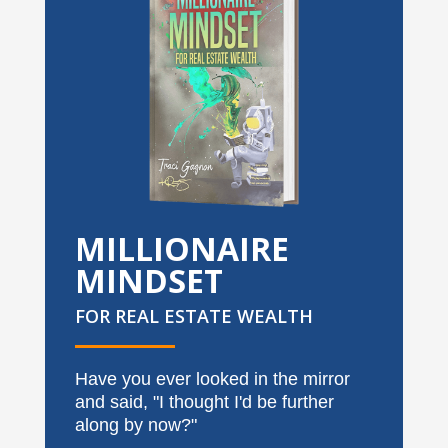
MILLIONAIRE
MINDSET
FOR REAL ESTATE WEALTH
Have you ever looked in the mirror
and said, "I thought I'd be further
along by now?"