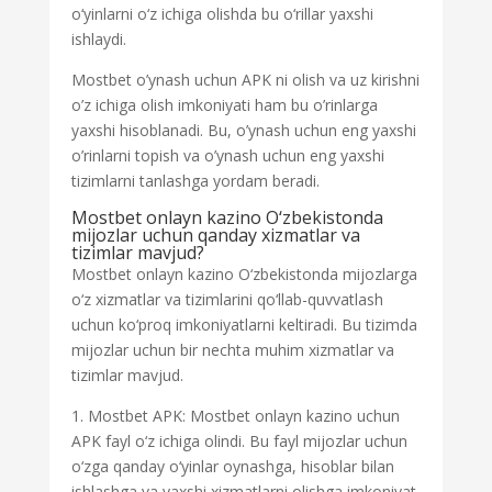
o‘yinlarni o‘z ichiga olishda bu o‘rillar yaxshi
ishlaydi.
Mostbet o’ynash uchun APK ni olish va uz kirishni
o’z ichiga olish imkoniyati ham bu o’rinlarga
yaxshi hisoblanadi. Bu, o’ynash uchun eng yaxshi
o’rinlarni topish va o’ynash uchun eng yaxshi
tizimlarni tanlashga yordam beradi.
Mostbet onlayn kazino O‘zbekistonda
mijozlar uchun qanday xizmatlar va
tizimlar mavjud?
Mostbet onlayn kazino O‘zbekistonda mijozlarga
o‘z xizmatlar va tizimlarini qo‘llab-quvvatlash
uchun ko‘proq imkoniyatlarni keltiradi. Bu tizimda
mijozlar uchun bir nechta muhim xizmatlar va
tizimlar mavjud.
1. Mostbet APK: Mostbet onlayn kazino uchun
APK fayl o‘z ichiga olindi. Bu fayl mijozlar uchun
o‘zga qanday o‘yinlar oynashga, hisoblar bilan
ishlashga va yaxshi xizmatlarni olishga imkoniyat