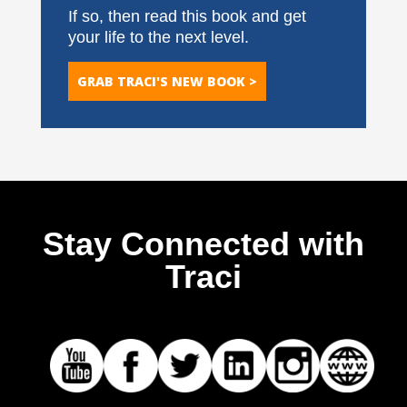
If so, then read this book and get
your life to the next level.
GRAB TRACI'S NEW BOOK >
Stay Connected with
Traci