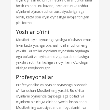
o‘yin o‘ynash uchun bir nechta o‘rillar uchun ideal
bo‘lib chiqadi. Bu kazino, o‘yinlar turi va ushbu
o‘yinlarni o‘ynash uchun xususiyatlariga ega
bo‘lib, katta son o‘yin o‘ynashga rivojlantirilgan
platforma.
Yoshlar o‘rini
Mostbet o‘yin o‘ynashga yoshga o‘xshash emas,
lekin katta yoshga o‘xshash o‘rillar uchun eng
yaxshi. Bu o‘rillar o‘yinlarni o‘ynashda tajribaga
ega bo‘ladi va o‘yinlarni o‘ziga qarab tanlashga
yaxshi vaqtni tanlashga va o‘yinlarni o‘z ichiga
olishga rivojlantirilgan.
Profesyonallar
Profesyonallar va o‘yinlar o‘ynashga o‘xshash
o‘rillar uchun Mostbet eng yaxshi. Bu o‘rillar
o‘yinlarni o‘ynashda tajribaga ega bo‘ladi va
o‘yinlarni o‘z ichiga olishda yaxshi hisoblanadi.
Mostbetning xususiyatlaridan foydalanish va