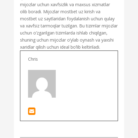
mijozlar uchun xavfsizlik va maxsus xizmatlar
olib boradi. Mijozlar mostbet uz kirish va
mostbet uz saytlaridan foydalanish uchun qulay
va xavfsiz tarmoqlar tuzilgan. Bu tizimlar mijozlar
uchun o’zgarilgan tizimlarda ishlab chiqilgan,
shuning uchun mijozlar o’ylab oynash va yaxshi
xaridlar qilish uchun ideal bo’lib keltiriladi.
Chris