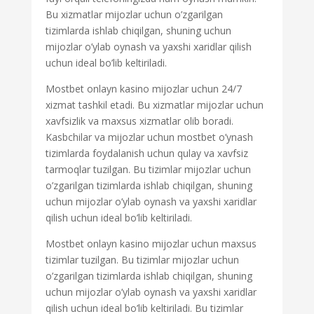
Bu xizmatlar mijozlar uchun o’zgarilgan
tizimlarda ishlab chiqilgan, shuning uchun
mijozlar o’ylab oynash va yaxshi xaridlar qilish
uchun ideal bo’lib keltiriladi.
Mostbet onlayn kasino mijozlar uchun 24/7
xizmat tashkil etadi. Bu xizmatlar mijozlar uchun
xavfsizlik va maxsus xizmatlar olib boradi.
Kasbchilar va mijozlar uchun mostbet o’ynash
tizimlarda foydalanish uchun qulay va xavfsiz
tarmoqlar tuzilgan. Bu tizimlar mijozlar uchun
o’zgarilgan tizimlarda ishlab chiqilgan, shuning
uchun mijozlar o’ylab oynash va yaxshi xaridlar
qilish uchun ideal bo’lib keltiriladi.
Mostbet onlayn kasino mijozlar uchun maxsus
tizimlar tuzilgan. Bu tizimlar mijozlar uchun
o’zgarilgan tizimlarda ishlab chiqilgan, shuning
uchun mijozlar o’ylab oynash va yaxshi xaridlar
qilish uchun ideal bo’lib keltiriladi. Bu tizimlar