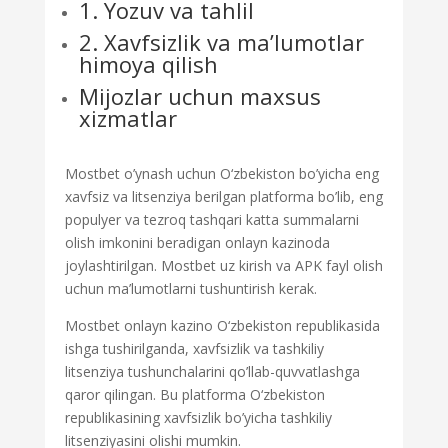
1. Yozuv va tahlil
2. Xavfsizlik va ma’lumotlar
himoya qilish
Mijozlar uchun maxsus
xizmatlar
Mostbet o’ynash uchun O‘zbekiston bo’yicha eng
xavfsiz va litsenziya berilgan platforma bo’lib, eng
populyer va tezroq tashqari katta summalarni
olish imkonini beradigan onlayn kazinoda
joylashtirilgan. Mostbet uz kirish va APK fayl olish
uchun ma’lumotlarni tushuntirish kerak.
Mostbet onlayn kazino O‘zbekiston republikasida
ishga tushirilganda, xavfsizlik va tashkiliy
litsenziya tushunchalarini qo’llab-quvvatlashga
qaror qilingan. Bu platforma O‘zbekiston
republikasining xavfsizlik bo’yicha tashkiliy
litsenziyasini olishi mumkin.