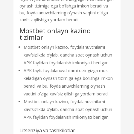
oynash tizimiga ega bo’lishga imkon beradi va
bu, foydalanuvchilarning o’ynash vaqtini o’ziga
xavfsiz qilishiga yordam beradi.
Mostbet onlayn kazino
tizimlari
Mostbet onlayn kazino, foydalanuvchilarni
xavfsizlikda o’ylab, qancha soat oynash uchun
APK faylidan foydalanish imkoniyati berilgan.
APK fayli, foydalanuvchilarni o’zingizga mos
keladigan oynash tizimiga ega bo’lishga imkon
beradi va bu, foydalanuvchilarning o’ynash
vaqtini o’ziga xavfsiz qilishiga yordam beradi.
Mostbet onlayn kazino, foydalanuvchilarni
xavfsizlikda o’ylab, qancha soat oynash uchun
APK faylidan foydalanish imkoniyati berilgan.
Litsenziya va tashkilotlar