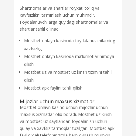
Shartnomalar va shartlar ro’yxati to’liq va
xavfsizlikni ta’minlash uchun muhimdir.
Foydalanuvchilarga quyidagi shartnomalar va
shartlar tahlil qilinadi:
Mostbet onlayn kasinoda foydalanuvchilarning
xavfsizligi
Mostbet onlayn kasinoda ma’lumotlar himoya
qilish
Mostbet uz va mostbet uz kirish tizimini tahlil
qilish
Mostbet apk faylini tahlil qilish
Mijozlar uchun maxsus xizmatlar
Mostbet onlayn kasino uchun mijozlar uchun
maxsus xizmatlar olib boradi. Mostbet uz kirish
va mostbet uz saytlaridan foydalanish uchun
qulay va xavfsiz tarmoqlar tuzilgan. Mostbet apk
fayl orqali telefoningizda ham oynash mumkin.