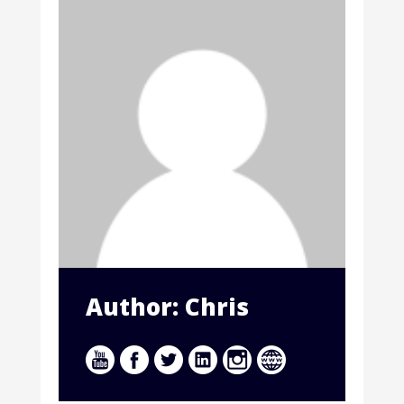
Author: Chris