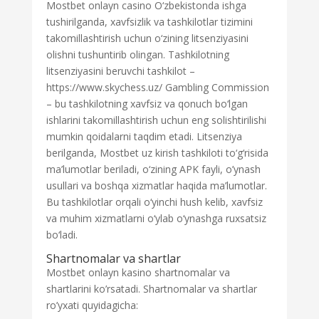
Mostbet onlayn casino O‘zbekistonda ishga
tushirilganda, xavfsizlik va tashkilotlar tizimini
takomillashtirish uchun o‘zining litsenziyasini
olishni tushuntirib olingan. Tashkilotning
litsenziyasini beruvchi tashkilot –
https://www.skychess.uz/ Gambling Commission
– bu tashkilotning xavfsiz va qonuch bo‘lgan
ishlarini takomillashtirish uchun eng solishtirilishi
mumkin qoidalarni taqdim etadi. Litsenziya
berilganda, Mostbet uz kirish tashkiloti to‘g‘risida
ma’lumotlar beriladi, o‘zining APK fayli, o’ynash
usullari va boshqa xizmatlar haqida ma’lumotlar.
Bu tashkilotlar orqali o‘yinchi hush kelib, xavfsiz
va muhim xizmatlarni o‘ylab o‘ynashga ruxsatsiz
bo‘ladi.
Shartnomalar va shartlar
Mostbet onlayn kasino shartnomalar va
shartlarini ko’rsatadi. Shartnomalar va shartlar
ro’yxati quyidagicha: