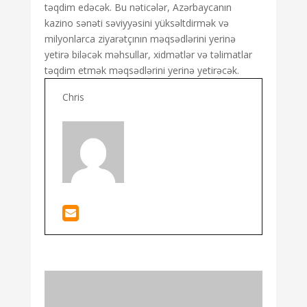
təqdim edəcək. Bu nəticələr, Azərbaycanın
kazino sənəti səviyyəsini yüksəltdirmək və
milyonlarca ziyarətçının məqsədlərini yerinə
yetirə biləcək məhsullar, xidmətlər və təlimatlar
təqdim etmək məqsədlərini yerinə yetirəcək.
Chris