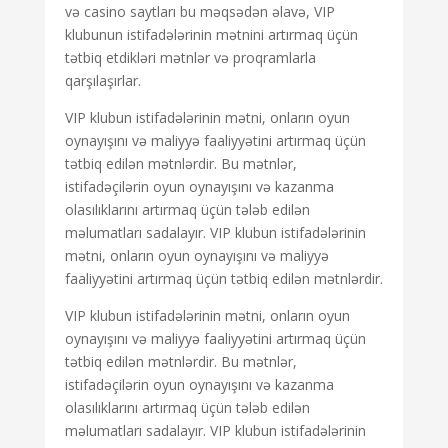
və casino saytları bu məqsədən əlavə, VIP
klubunun istifadələrinin mətnini artırmaq üçün
tətbiq etdikləri mətnlər və proqramlarla
qarşılaşırlar.
VIP klubun istifadələrinin mətni, onların oyun
oynayışını və maliyyə faaliyyətini artırmaq üçün
tətbiq edilən mətnlərdir. Bu mətnlər,
istifadəçilərin oyun oynayışını və kazanma
olasılıklarını artırmaq üçün tələb edilən
məlumatları sadalayır. VIP klubun istifadələrinin
mətni, onların oyun oynayışını və maliyyə
faaliyyətini artırmaq üçün tətbiq edilən mətnlərdir.
VIP klubun istifadələrinin mətni, onların oyun
oynayışını və maliyyə faaliyyətini artırmaq üçün
tətbiq edilən mətnlərdir. Bu mətnlər,
istifadəçilərin oyun oynayışını və kazanma
olasılıklarını artırmaq üçün tələb edilən
məlumatları sadalayır. VIP klubun istifadələrinin