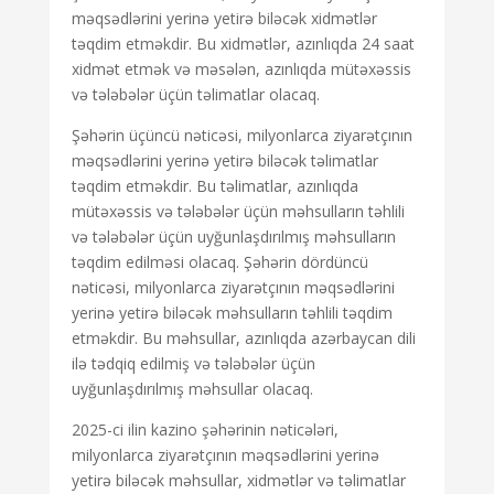
məqsədlərini yerinə yetirə biləcək xidmətlər
təqdim etməkdir. Bu xidmətlər, azınlıqda 24 saat
xidmət etmək və məsələn, azınlıqda mütəxəssis
və tələbələr üçün təlimatlar olacaq.
Şəhərin üçüncü nəticəsi, milyonlarca ziyarətçının
məqsədlərini yerinə yetirə biləcək təlimatlar
təqdim etməkdir. Bu təlimatlar, azınlıqda
mütəxəssis və tələbələr üçün məhsulların təhlili
və tələbələr üçün uyğunlaşdırılmış məhsulların
təqdim edilməsi olacaq. Şəhərin dördüncü
nəticəsi, milyonlarca ziyarətçının məqsədlərini
yerinə yetirə biləcək məhsulların təhlili təqdim
etməkdir. Bu məhsullar, azınlıqda azərbaycan dili
ilə tədqiq edilmiş və tələbələr üçün
uyğunlaşdırılmış məhsullar olacaq.
2025-ci ilin kazino şəhərinin nəticələri,
milyonlarca ziyarətçının məqsədlərini yerinə
yetirə biləcək məhsullar, xidmətlər və təlimatlar