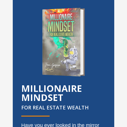
MILLIONAIRE
MINDSET
FOR REAL ESTATE WEALTH
Have you ever looked in the mirror