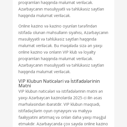
proqramları haqqında məlumat veriləcək.
Azərbaycanın məsuliyyətli və təhlükəsiz saytları
haqqında məlumat veriləcək.
Online kazino və kazino oyunları tərəfindən
istifadə olunan məhsulların siyahısı, Azərbaycanın
məsuliyyətli və təhlükəsiz saytları haqqında
məlumat veriləcək. Bu məqalədə sizə ən yaxşı
online kazino və onların VIP klub və loyalty
proqramları haqqında məlumat veriləcək.
Azərbaycanın məsuliyyətli və təhlükəsiz saytları
haqqında məlumat veriləcək.
VIP Klubun Nəticələri və İstifadələrinin
Mətni
VIP klubun nəticələri və istifadələrinin mətni ən
yaxşı Azərbaycan kazinolarda 2025-ci ilin əsas
mərhələsindən ibarətdir. VIP klubun məqsədi,
istifadəçilərin oyun oynayışını və maliyyə
faaliyyətini artırmaq və onları daha yaxşı məşğul
etməkdir. Azərbaycanda çox sayıda online kazino