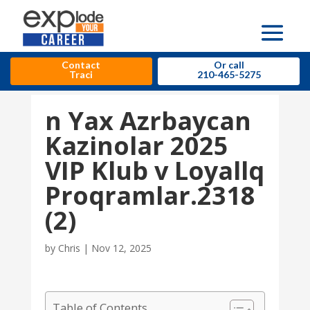
Contact
Or call
Traci
210-465-5275
n Yax Azrbaycan
Kazinolar 2025
VIP Klub v Loyallq
Proqramlar.2318
(2)
by
Chris
|
Nov 12, 2025
Table of Contents