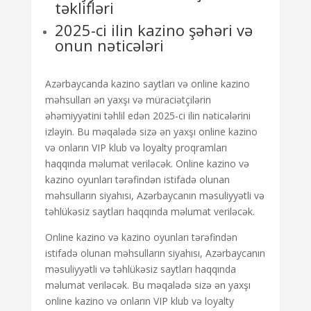
təklifləri
2025-ci ilin kazino şəhəri və
onun nəticələri
Azərbaycanda kazino saytları və online kazino
məhsulları ən yaxşı və müraciətçilərin
əhəmiyyətini təhlil edən 2025-ci ilin nəticələrini
izləyin. Bu məqalədə sizə ən yaxşı online kazino
və onların VIP klub və loyalty proqramları
haqqında məlumat veriləcək. Online kazino və
kazino oyunları tərəfindən istifadə olunan
məhsulların siyahısı, Azərbaycanın məsuliyyətli və
təhlükəsiz saytları haqqında məlumat veriləcək.
Online kazino və kazino oyunları tərəfindən
istifadə olunan məhsulların siyahısı, Azərbaycanın
məsuliyyətli və təhlükəsiz saytları haqqında
məlumat veriləcək. Bu məqalədə sizə ən yaxşı
online kazino və onların VIP klub və loyalty