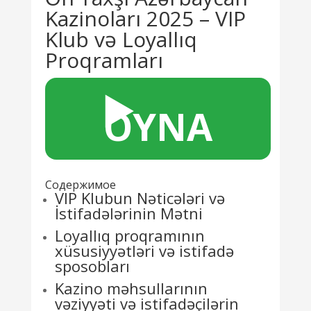
Kazinoları 2025 – VIP
Klub və Loyallıq
Proqramları
▶️
OYNA
Содержимое
VIP Klubun Nəticələri və
İstifadələrinin Mətni
Loyallıq proqramının
xüsusiyyətləri və istifadə
sposobları
Kazino məhsullarının
vəziyyəti və istifadəçilərin