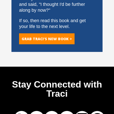
and said, "I thought I'd be further
along by now?"
If so, then read this book and get
your life to the next level.
GRAB TRACI'S NEW BOOK >
Stay Connected with
Traci