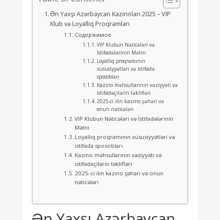
Ən Yaxşı Azərbaycan Kazinoları 2025 – VIP
Klub və Loyallıq Proqramları
Содержимое
VIP Klubun Nəticələri və
İstifadələrinin Mətni
Loyallıq proqramının
xüsusiyyətləri və istifadə
sposobları
Kazino məhsullarının vəziyyəti və
istifadəçilərin təklifləri
2025-ci ilin kazino şəhəri və
onun nəticələri
VIP Klubun Nəticələri və İstifadələrinin
Mətni
Loyallıq proqramının xüsusiyyətləri və
istifadə sposobları
Kazino məhsullarının vəziyyəti və
istifadəçilərin təklifləri
2025-ci ilin kazino şəhəri və onun
nəticələri
Ən Yaxşı Azərbaycan