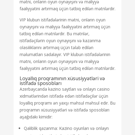
mətni, onların oyun oynayışını və maliyyə
faaliyyətini artırmaq üçün tətbiq edilən mətnlərdir.
VIP klubun istifadələrinin mətni, onların oyun
oynayışını və maliyyə faaliyyətini artırmaq üçün
tətbiq edilən mətnlərdir. Bu mətnlər,
istifadəçilərin oyun oynayışını və kazanma
olasılıklarını artırmaq üçün tələb edilən
məlumatları sadalayır. VIP klubun istifadələrinin
mətni, onların oyun oynayışını və maliyyə
faaliyyətini artırmaq üçün tətbiq edilən mətnlərdir.
Loyallıq proqramının xüsusiyyətləri və
istifadə sposobları
Azerbaycanda kazino saytları və onlayn casino
xidmətlərindən istifadə edən istifadəçilər üçün
loyallıq proqramı ən yaxşı məhsul məhsul edir. Bu
proqramın xüsusiyyətləri və istifadə sposobları
aşağıdakı kimidir:
Qaliblik qazanma: Kazino oyunları və onlayn