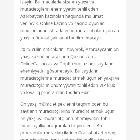
izləyin. Bu məqalədə sizə ən yaxşı və
müraciətçilərin əhəmiyyətini təhlil edən
Azərbaycan kazinoları haqqında məlumat
veriləcək. Online kazino və casino oyunları
məqsədindən istifadə edən müraciətçilər üçün ən
yaxşı müraciət şəkllərini təqdim edəcəyik.
2025-ci ilin nəticələrini izləyərək, Azərbaycanın ən
yaxşı kazinoları arasında Qazino.com,
OnlineCasino.az və TopKazino.az adlı saytların
əhəmiyyətini göstərəcəyik. Bu saytların
müraciətçilərinə müraciət etmək üçün ən yaxşı və
müraciətçilərin əhəmiyyətini təhlil edən VIP klub
və loyallıq proqramları təqdim edir.
Ən yaxşı müraciət şəkllərini təqdim edən bu
saytların müraciətçilərinə müraciət etmək üçün
ən yaxşı və müraciətçilərin əhəmiyyətini təhlil
edən loyallıq proqramları təqdim edir. Bu
proqramlar müraciətçilərin müraciətini artırmaq,
müraciətçilərin müraciət şəklini təhlil etmək və