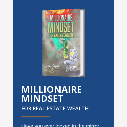
MILLIONAIRE
MINDSET
FOR REAL ESTATE WEALTH
Have you ever looked in the mirror