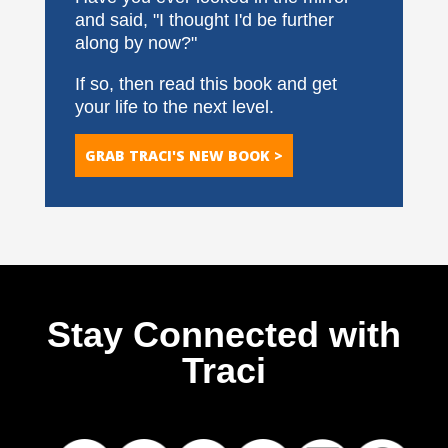
and said, "I thought I'd be further
along by now?"
If so, then read this book and get
your life to the next level.
GRAB TRACI'S NEW BOOK >
Stay Connected with
Traci