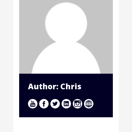
Author: Chris