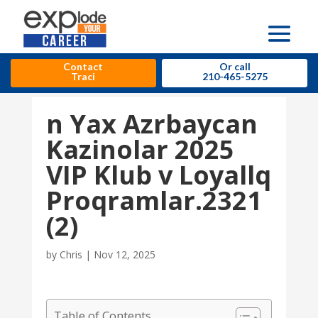
Contact
Or call
Traci
210-465-5275
n Yax Azrbaycan
Kazinolar 2025
VIP Klub v Loyallq
Proqramlar.2321
(2)
by
Chris
|
Nov 12, 2025
Table of Contents