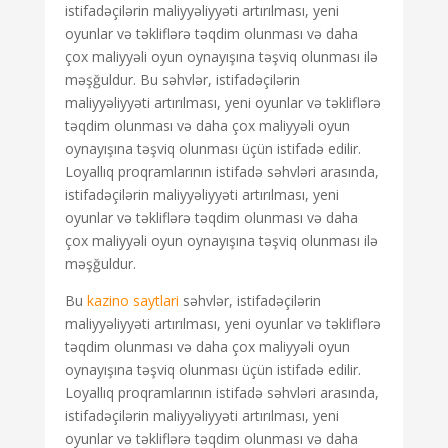
istifadəçilərin maliyyəliyyəti artırılması, yeni
oyunlar və təkliflərə təqdim olunması və daha
çox maliyyəli oyun oynayışına təşviq olunması ilə
məşğuldur. Bu səhvlər, istifadəçilərin
maliyyəliyyəti artırılması, yeni oyunlar və təkliflərə
təqdim olunması və daha çox maliyyəli oyun
oynayışına təşviq olunması üçün istifadə edilir.
Loyallıq proqramlarının istifadə səhvləri arasında,
istifadəçilərin maliyyəliyyəti artırılması, yeni
oyunlar və təkliflərə təqdim olunması və daha
çox maliyyəli oyun oynayışına təşviq olunması ilə
məşğuldur.
Bu
kazino saytlari
səhvlər, istifadəçilərin
maliyyəliyyəti artırılması, yeni oyunlar və təkliflərə
təqdim olunması və daha çox maliyyəli oyun
oynayışına təşviq olunması üçün istifadə edilir.
Loyallıq proqramlarının istifadə səhvləri arasında,
istifadəçilərin maliyyəliyyəti artırılması, yeni
oyunlar və təkliflərə təqdim olunması və daha