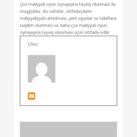
çox maliyyəli oyun oynayışına təşviq olunması ilə
məşğuldur. Bu səhvlər, istifadəçilərin
maliyyəliyyəti artırılması, yeni oyunlar və təkliflərə
təqdim olunması və daha çox maliyyəli oyun
oynayışına təşviq olunması üçün istifadə edilir.
Chris