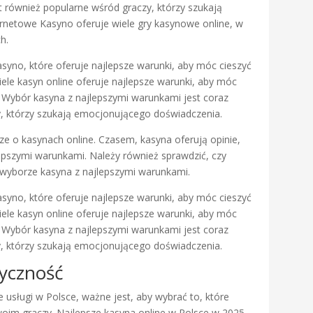
st również popularne wśród graczy, którzy szukają
netowe Kasyno oferuje wiele gry kasynowe online, w
h.
syno, które oferuje najlepsze warunki, aby móc cieszyć
le kasyn online oferuje najlepsze warunki, aby móc
Wybór kasyna z najlepszymi warunkami jest coraz
y, którzy szukają emocjonującego doświadczenia.
ze o kasynach online. Czasem, kasyna oferują opinie,
pszymi warunkami. Należy również sprawdzić, czy
wyborze kasyna z najlepszymi warunkami.
syno, które oferuje najlepsze warunki, aby móc cieszyć
le kasyn online oferuje najlepsze warunki, aby móc
Wybór kasyna z najlepszymi warunkami jest coraz
y, którzy szukają emocjonującego doświadczenia.
tyczność
e usługi w Polsce, ważne jest, aby wybrać to, które
oim graczy. Najlepsze kasyna online w Polsce w 2025