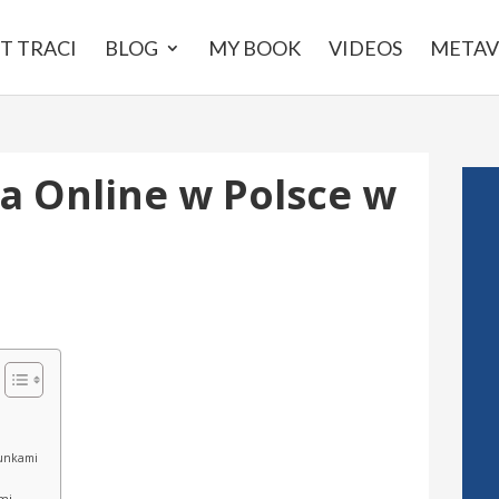
T TRACI
BLOG
MY BOOK
VIDEOS
METAV
a Online w Polsce w
runkami
mi