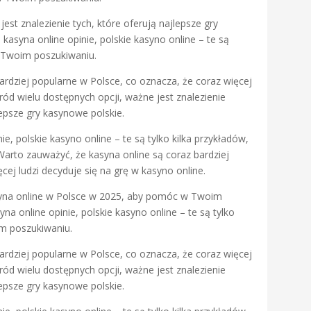
est znalezienie tych, które oferują najlepsze gry
asyna online opinie, polskie kasyno online – te są
 Twoim poszukiwaniu.
ardziej popularne w Polsce, co oznacza, że coraz więcej
ród wielu dostępnych opcji, ważne jest znalezienie
lepsze gry kasynowe polskie.
, polskie kasyno online – te są tylko kilka przykładów,
rto zauważyć, że kasyna online są coraz bardziej
cej ludzi decyduje się na grę w kasyno online.
syna online w Polsce w 2025, aby pomóc w Twoim
a online opinie, polskie kasyno online – te są tylko
m poszukiwaniu.
ardziej popularne w Polsce, co oznacza, że coraz więcej
ród wielu dostępnych opcji, ważne jest znalezienie
lepsze gry kasynowe polskie.