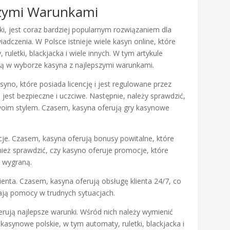
szymi Warunkami
ki, jest coraz bardziej popularnym rozwiązaniem dla
dczenia. W Polsce istnieje wiele kasyn online, które
uletki, blackjacka i wiele innych. W tym artykule
ą w wyborze kasyna z najlepszymi warunkami.
yno, które posiada licencję i jest regulowane przez
jest bezpieczne i uczciwe. Następnie, należy sprawdzić,
twoim stylem. Czasem, kasyna oferują gry kasynowe
.
je. Czasem, kasyna oferują bonusy powitalne, które
eż sprawdzić, czy kasyno oferuje promocje, które
 wygraną.
lienta. Czasem, kasyna oferują obsługę klienta 24/7, co
kają pomocy w trudnych sytuacjach.
ferują najlepsze warunki. Wśród nich należy wymienić
 kasynowe polskie, w tym automaty, ruletki, blackjacka i