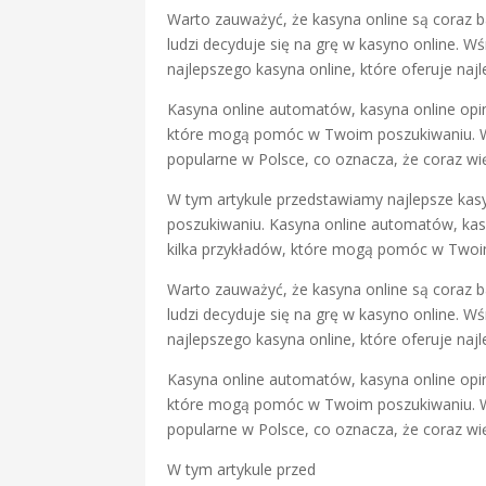
Warto zauważyć, że kasyna online są coraz b
ludzi decyduje się na grę w kasyno online. Wś
najlepszego kasyna online, które oferuje naj
Kasyna online automatów, kasyna online opinie
które mogą pomóc w Twoim poszukiwaniu. Wa
popularne w Polsce, co oznacza, że coraz wię
W tym artykule przedstawiamy najlepsze ka
poszukiwaniu. Kasyna online automatów, kasyn
kilka przykładów, które mogą pomóc w Twoi
Warto zauważyć, że kasyna online są coraz b
ludzi decyduje się na grę w kasyno online. Wś
najlepszego kasyna online, które oferuje naj
Kasyna online automatów, kasyna online opinie
które mogą pomóc w Twoim poszukiwaniu. Wa
popularne w Polsce, co oznacza, że coraz wię
W tym artykule przed