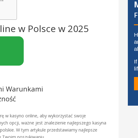
line w Polsce w 2025
H
a
a
I
l
ymi Warunkami
zność
grę w kasyno online, aby wykorzystać swoje
nych opcji, ważne jest znalezienie najlepszego kasyna
 polskie. W tym artykule przedstawiamy najlepsze
w Twoim poszukiwaniu.