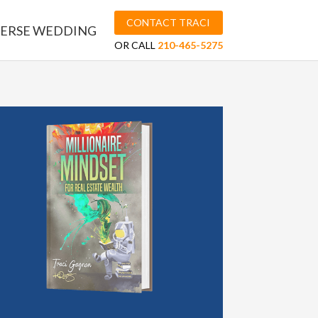
CONTACT TRACI
ERSE WEDDING
OR CALL
210-465-5275