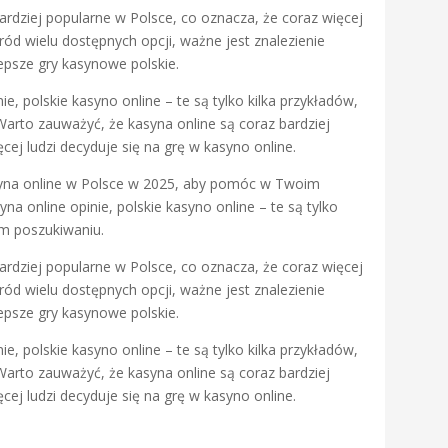
ardziej popularne w Polsce, co oznacza, że coraz więcej
ród wielu dostępnych opcji, ważne jest znalezienie
lepsze gry kasynowe polskie.
, polskie kasyno online – te są tylko kilka przykładów,
rto zauważyć, że kasyna online są coraz bardziej
cej ludzi decyduje się na grę w kasyno online.
syna online w Polsce w 2025, aby pomóc w Twoim
a online opinie, polskie kasyno online – te są tylko
m poszukiwaniu.
ardziej popularne w Polsce, co oznacza, że coraz więcej
ród wielu dostępnych opcji, ważne jest znalezienie
lepsze gry kasynowe polskie.
, polskie kasyno online – te są tylko kilka przykładów,
rto zauważyć, że kasyna online są coraz bardziej
cej ludzi decyduje się na grę w kasyno online.