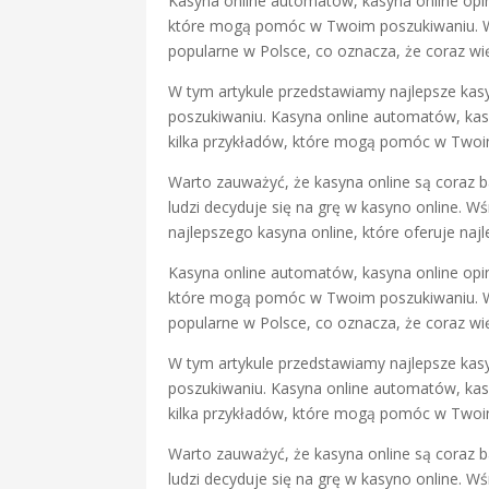
Kasyna online automatów, kasyna online opinie
które mogą pomóc w Twoim poszukiwaniu. Wa
popularne w Polsce, co oznacza, że coraz wię
W tym artykule przedstawiamy najlepsze ka
poszukiwaniu. Kasyna online automatów, kasyn
kilka przykładów, które mogą pomóc w Twoi
Warto zauważyć, że kasyna online są coraz b
ludzi decyduje się na grę w kasyno online. Wś
najlepszego kasyna online, które oferuje naj
Kasyna online automatów, kasyna online opinie
które mogą pomóc w Twoim poszukiwaniu. Wa
popularne w Polsce, co oznacza, że coraz wię
W tym artykule przedstawiamy najlepsze ka
poszukiwaniu. Kasyna online automatów, kasyn
kilka przykładów, które mogą pomóc w Twoi
Warto zauważyć, że kasyna online są coraz b
ludzi decyduje się na grę w kasyno online. Wś