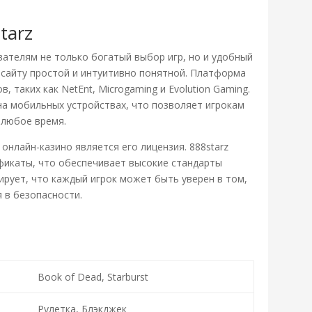
tarz
вателям не только богатый выбор игр, но и удобный
 сайту простой и интуитивно понятной. Платформа
, таких как NetEnt, Microgaming и Evolution Gaming.
 на мобильных устройствах, что позволяет игрокам
 любое время.
нлайн-казино является его лицензия. 888starz
фикаты, что обеспечивает высокие стандарты
тирует, что каждый игрок может быть уверен в том,
я в безопасности.
Book of Dead, Starburst
Рулетка, Блэкджек