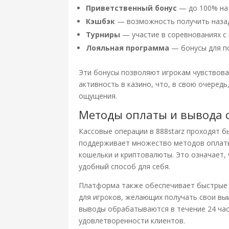
Приветственный бонус
— до 100% на 
Кэшбэк
— возможность получить назад
Турниры
— участие в соревнованиях с 
Лояльная программа
— бонусы для п
Эти бонусы позволяют игрокам чувствов
активность в казино, что, в свою очеред
ощущения.
Методы оплаты и вывода 
Кассовые операции в 888starz проходят б
поддерживает множество методов оплаты,
кошельки и криптовалюты. Это означает,
удобный способ для себя.
Платформа также обеспечивает быстрые 
для игроков, желающих получать свои вы
выводы обрабатываются в течение 24 час
удовлетворенности клиентов.