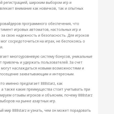
й регистрацией, широким выбором игр и
влекает внимание как новичков, так и опытных
ровайдеров программного обеспечения, что
тимент игровых автоматов, настольных игр и
 за свою надежность и безопасность. Для игроков
 мог сосредоточиться на играх, не беспокоясь о
и.
лагает многоуровневую систему бонусов, уникальные
т привлечь и удержать пользователей. За счет
и могут наслаждаться новыми возможностями и
посещение захватывающим и интересным.
то именно предлагает 888starz, как
, а также какие преимущества стоит учитывать при
зируем отзывы игроков и объясним, почему 888starz
выборов на рынке азартных игр.
й мир 888starz и узнать, чем он может порадовать