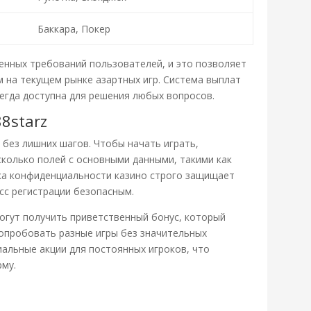
Баккара, Покер
енных требований пользователей, и это позволяет
м на текущем рынке азартных игр. Система выплат
сегда доступна для решения любых вопросов.
8starz
и без лишних шагов. Чтобы начать играть,
колько полей с основными данными, такими как
ика конфиденциальности казино строго защищает
сс регистрации безопасным.
могут получить приветственный бонус, который
попробовать разные игры без значительных
иальные акции для постоянных игроков, что
рму.
z