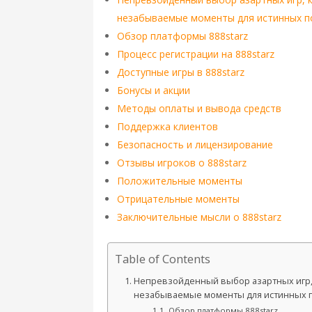
незабываемые моменты для истинных п
Обзор платформы 888starz
Процесс регистрации на 888starz
Доступные игры в 888starz
Бонусы и акции
Методы оплаты и вывода средств
Поддержка клиентов
Безопасность и лицензирование
Отзывы игроков о 888starz
Положительные моменты
Отрицательные моменты
Заключительные мысли о 888starz
Table of Contents
Непревзойденный выбор азартных игр, 
незабываемые моменты для истинных п
Обзор платформы 888starz