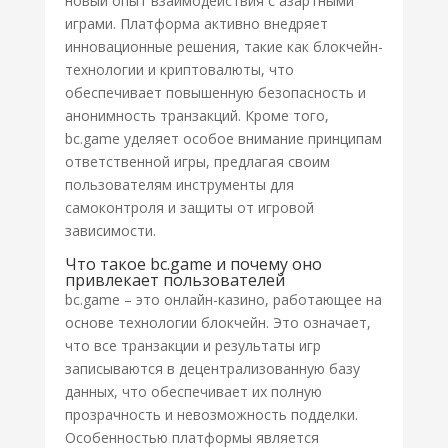
новый опыт взаимодействия с азартными
играми. Платформа активно внедряет
инновационные решения, такие как блокчейн-
технологии и криптовалюты, что
обеспечивает повышенную безопасность и
анонимность транзакций. Кроме того,
bc.game уделяет особое внимание принципам
ответственной игры, предлагая своим
пользователям инструменты для
самоконтроля и защиты от игровой
зависимости.
Что такое bc.game и почему оно
привлекает пользователей
bc.game – это онлайн-казино, работающее на
основе технологии блокчейн. Это означает,
что все транзакции и результаты игр
записываются в децентрализованную базу
данных, что обеспечивает их полную
прозрачность и невозможность подделки.
Особенностью платформы является