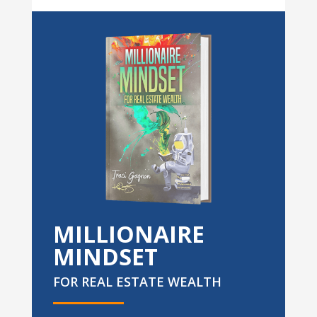
MILLIONAIRE
MINDSET
FOR REAL ESTATE WEALTH