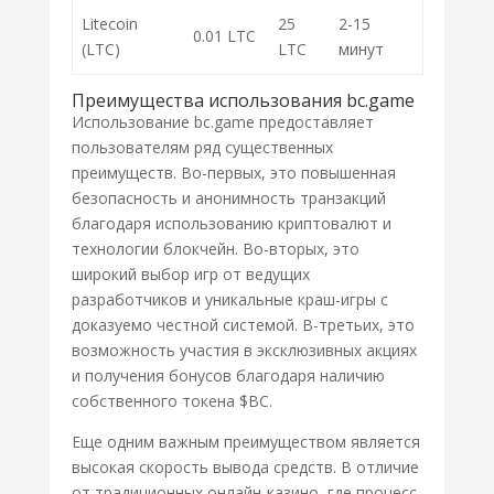
Litecoin
25
2-15
0.01 LTC
(LTC)
LTC
минут
Преимущества использования bc.game
Использование bc.game предоставляет
пользователям ряд существенных
преимуществ. Во-первых, это повышенная
безопасность и анонимность транзакций
благодаря использованию криптовалют и
технологии блокчейн. Во-вторых, это
широкий выбор игр от ведущих
разработчиков и уникальные краш-игры с
доказуемо честной системой. В-третьих, это
возможность участия в эксклюзивных акциях
и получения бонусов благодаря наличию
собственного токена $BC.
Еще одним важным преимуществом является
высокая скорость вывода средств. В отличие
от традиционных онлайн-казино, где процесс