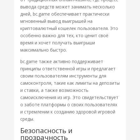
вывода средств может занимать несколько
дней, bc.game обеспечивает практически
мгновенный вывод выигрышей на
криптовалютный кошелек пользователя. Это
особенно важно для тех, кто ценит своё
время и хочет получать выигрыши
максимально быстро.
bc.game также активно поддерживает
принципы ответственной игры и предлагает
своим пользователям инструменты для
самоконтроля, такие как лимиты на депозиты
и ставки, а также возможность
самоисключения из игр. Это свидетельствует
о заботе платформы о своих пользователях
и стремлении к созданию здоровой игровой
среды.
Безопасность и
прозрачность