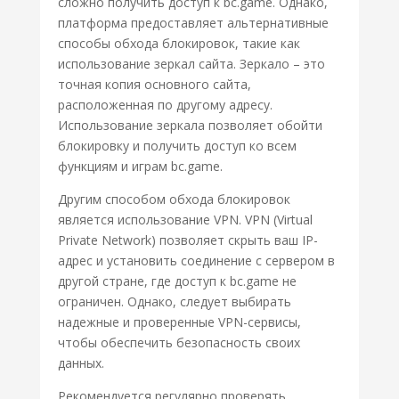
сложно получить доступ к bc.game. Однако,
платформа предоставляет альтернативные
способы обхода блокировок, такие как
использование зеркал сайта. Зеркало – это
точная копия основного сайта,
расположенная по другому адресу.
Использование зеркала позволяет обойти
блокировку и получить доступ ко всем
функциям и играм bc.game.
Другим способом обхода блокировок
является использование VPN. VPN (Virtual
Private Network) позволяет скрыть ваш IP-
адрес и установить соединение с сервером в
другой стране, где доступ к bc.game не
ограничен. Однако, следует выбирать
надежные и проверенные VPN-сервисы,
чтобы обеспечить безопасность своих
данных.
Рекомендуется регулярно проверять