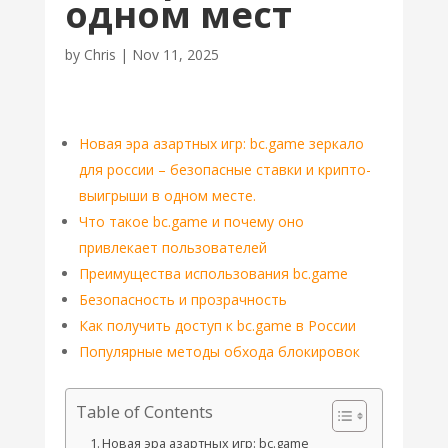
одном мест
by
Chris
|
Nov 11, 2025
Новая эра азартных игр: bc.game зеркало
для россии – безопасные ставки и крипто-
выигрыши в одном месте.
Что такое bc.game и почему оно
привлекает пользователей
Преимущества использования bc.game
Безопасность и прозрачность
Как получить доступ к bc.game в России
Популярные методы обхода блокировок
Table of Contents
Новая эра азартных игр: bc.game