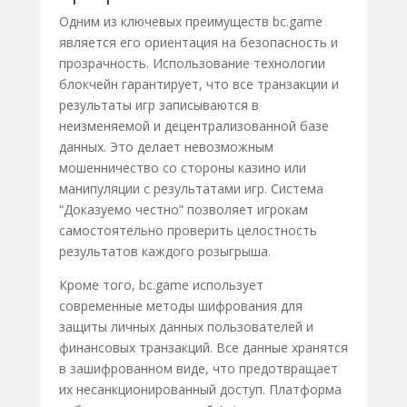
Одним из ключевых преимуществ bc.game
является его ориентация на безопасность и
прозрачность. Использование технологии
блокчейн гарантирует, что все транзакции и
результаты игр записываются в
неизменяемой и децентрализованной базе
данных. Это делает невозможным
мошенничество со стороны казино или
манипуляции с результатами игр. Система
“Доказуемо честно” позволяет игрокам
самостоятельно проверить целостность
результатов каждого розыгрыша.
Кроме того, bc.game использует
современные методы шифрования для
защиты личных данных пользователей и
финансовых транзакций. Все данные хранятся
в зашифрованном виде, что предотвращает
их несанкционированный доступ. Платформа