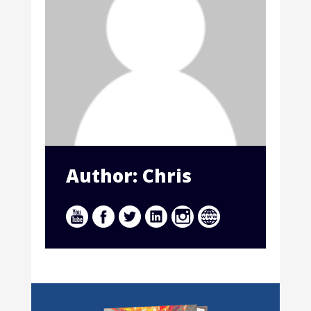
Author: Chris