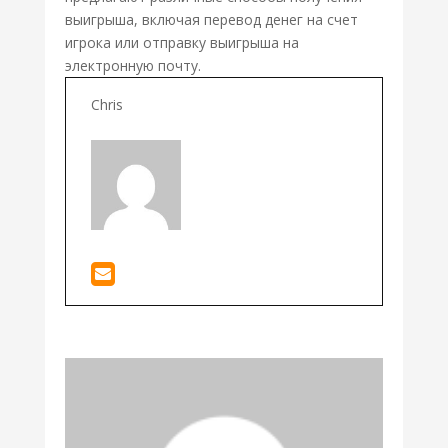
выигрыша, включая перевод денег на счет
игрока или отправку выигрыша на
электронную почту.
Chris