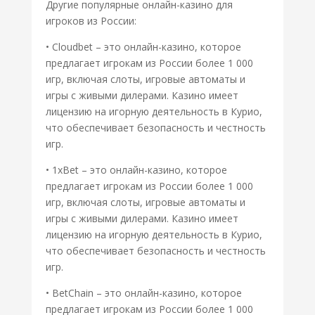
Другие популярные онлайн-казино для
игроков из России:
• Cloudbet – это онлайн-казино, которое
предлагает игрокам из России более 1 000
игр, включая слоты, игровые автоматы и
игры с живыми дилерами. Казино имеет
лицензию на игорную деятельность в Курио,
что обеспечивает безопасность и честность
игр.
• 1xBet – это онлайн-казино, которое
предлагает игрокам из России более 1 000
игр, включая слоты, игровые автоматы и
игры с живыми дилерами. Казино имеет
лицензию на игорную деятельность в Курио,
что обеспечивает безопасность и честность
игр.
• BetChain – это онлайн-казино, которое
предлагает игрокам из России более 1 000