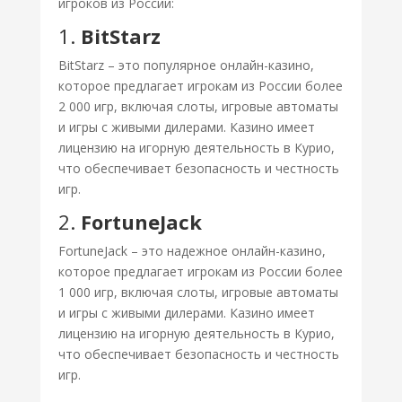
игроков из России:
1.
BitStarz
BitStarz – это популярное онлайн-казино,
которое предлагает игрокам из России более
2 000 игр, включая слоты, игровые автоматы
и игры с живыми дилерами. Казино имеет
лицензию на игорную деятельность в Курио,
что обеспечивает безопасность и честность
игр.
2.
FortuneJack
FortuneJack – это надежное онлайн-казино,
которое предлагает игрокам из России более
1 000 игр, включая слоты, игровые автоматы
и игры с живыми дилерами. Казино имеет
лицензию на игорную деятельность в Курио,
что обеспечивает безопасность и честность
игр.