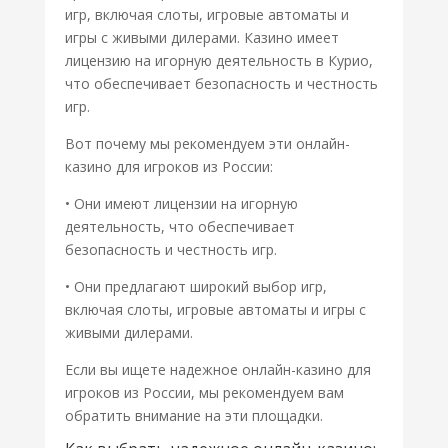
игр, включая слоты, игровые автоматы и
игры с живыми дилерами. Казино имеет
лицензию на игорную деятельность в Курио,
что обеспечивает безопасность и честность
игр.
Вот почему мы рекомендуем эти онлайн-
казино для игроков из России:
• Они имеют лицензии на игорную
деятельность, что обеспечивает
безопасность и честность игр.
• Они предлагают широкий выбор игр,
включая слоты, игровые автоматы и игры с
живыми дилерами.
Если вы ищете надежное онлайн-казино для
игроков из России, мы рекомендуем вам
обратить внимание на эти площадки.