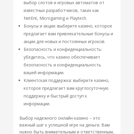
выбор слотов и игровых автоматов от
известных разработчиков, таких как
NetEnt, Microgaming и Playtech.
Бонусы и акции: выберите казино, которое
предлагает вам привлекательные бонусы и
акции для новых и постоянных игроков.
Безопасность и конфиденциальность:
убедитесь, что казино обеспечивает
безопасность и конфиденциальность
вашей информации.
Клиентская поддержка: выберите казино,
которое предлагает вам круглосуточную
поддержку и быстрый доступ к
информации.
Выбор надежного онлайн-казино – это
важный шаг к успешной игре на деньги. Вам
нужно быть внимательным и ответственным,