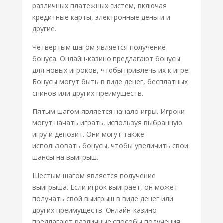
различных платежных систем, включая
кредитные карты, электронные деньги и
другие.
Четвертым шагом является получение
бонуса. Онлайн-казино предлагают бонусы
для новых игроков, чтобы привлечь их к игре.
Бонусы могут быть в виде денег, бесплатных
спинов или других преимуществ.
Пятым шагом является начало игры. Игроки
могут начать играть, используя выбранную
игру и депозит. Они могут также
использовать бонусы, чтобы увеличить свои
шансы на выигрыш.
Шестым шагом является получение
выигрыша. Если игрок выиграет, он может
получать свой выигрыш в виде денег или
других преимуществ. Онлайн-казино
предлагают различные способы получения