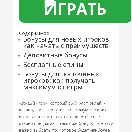
▶️
ИГРАТЬ
Содержимое
Бонусы для новых игроков:
как начать с преимуществ
Депозитные бонусы
Бесплатные спины
Бонусы для постоянных
игроков: как получать
максимум от игры
Каждый игрок, который выбирает онлайн-
казино, хочет получить максимум из своих
игровых автоматов и слотов. Но не все
казино предлагают такие же бонусы, поэтому
важно выбрать то, которое будет наиболее