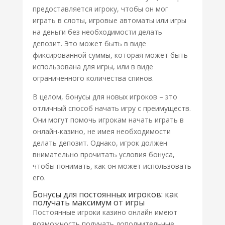
предоставляется игроку, чтобы он мог
играть в слоты, игровые автоматы или игры
на деньги без необходимости делать
депозит. Это может быть в виде
фиксированной суммы, которая может быть
использована для игры, или в виде
ограниченного количества спинов.
В целом, бонусы для новых игроков – это
отличный способ начать игру с преимуществ.
Они могут помочь игрокам начать играть в
онлайн-казино, не имея необходимости
делать депозит. Однако, игрок должен
внимательно прочитать условия бонуса,
чтобы понимать, как он может использовать
его.
Бонусы для постоянных игроков: как
получать максимум от игры
Постоянные игроки казино онлайн имеют
возможность получать дополнительные