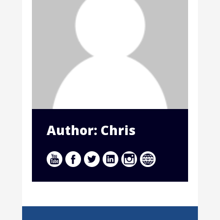
Author: Chris