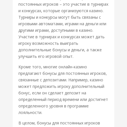
постоянных игроков – это участие в турнирах
и конкурсах, которые организуются казино.
Турниры и конкурсы могут быть связаны с
игровыми автоматами, играми на деньги или
другими играми, доступными в казино.
Участие в турнирах и конкурсах может дать
игроку возможность выиграть
дополнительные бонусы и деньги, а также
улучшить его игровой опыт.
Кроме того, многие онлайн-казино
предлагают бонусы для постоянных игроков,
связанные с депозитами. Например, казино
может предложить игроку дополнительный
бонус, если он сделает депозит на
определенный период времени или достигнет
определенного уровня в программе
лояльности.
В целом, бонусы для постоянных игроков