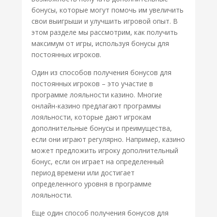
бонусы, которые могут помочь им увеличить
свои выигрыши и улучшить игровой опыт. В
этом разделе мы рассмотрим, как получить
максимум от игры, используя бонусы для
постоянных игроков.
Один из способов получения бонусов для
постоянных игроков – это участие в
программе лояльности казино. Многие
онлайн-казино предлагают программы
лояльности, которые дают игрокам
дополнительные бонусы и преимущества,
если они играют регулярно. Например, казино
может предложить игроку дополнительный
бонус, если он играет на определенный
период времени или достигает
определенного уровня в программе
лояльности.
Еще один способ получения бонусов для