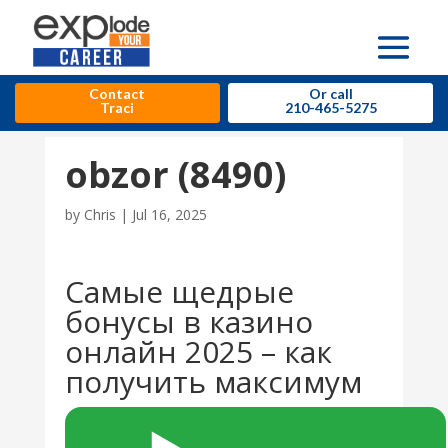
Contact
Or call
Traci
210-465-5275
obzor (8490)
by
Chris
|
Jul 16, 2025
Самые щедрые
бонусы в казино
онлайн 2025 – как
получить максимум