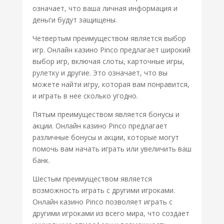
означает, что ваша личная информация и
деньги будут защищены.
Четвертым преимуществом является выбор
игр. Онлайн казино Pinco предлагает широкий
выбор игр, включая слоты, карточные игры,
рулетку и другие. Это означает, что вы
можете найти игру, которая вам понравится,
и играть в нее сколько угодно.
Пятым преимуществом является бонусы и
акции. Онлайн казино Pinco предлагает
различные бонусы и акции, которые могут
помочь вам начать играть или увеличить ваш
банк.
Шестым преимуществом является
возможность играть с другими игроками.
Онлайн казино Pinco позволяет играть с
другими игроками из всего мира, что создает