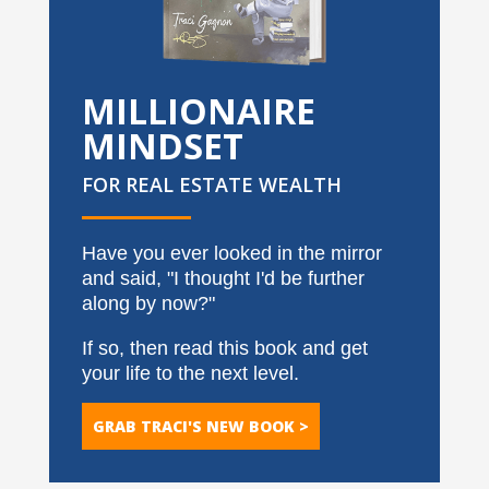
MILLIONAIRE
MINDSET
FOR REAL ESTATE WEALTH
Have you ever looked in the mirror
and said, "I thought I'd be further
along by now?"
If so, then read this book and get
your life to the next level.
GRAB TRACI'S NEW BOOK >