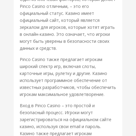
Pinco Casino отличным, – это его
официальный статус. Казино имеет
официальный сайт, который является
зеркалом для игроков, которые хотят играть
в онлайн-казино. Это означает, что игроки
могут быть уверены в безопасности своих
данных и средств.
Pinco Casino также предлагает игрокам
широкий спектр игр, включая слоты,
карточные игры, рулетку и другие. Казино
использует программное обеспечение от
известных разработчиков, чтобы обеспечить
игрокам максимальное удовлетворение.
Вход в Pinco Casino – это простой и
безопасный процесс. Игроки могут
зарегистрироваться на официальном сайте
казино, используя свои email и пароль.
Казино также предлагает игрокам