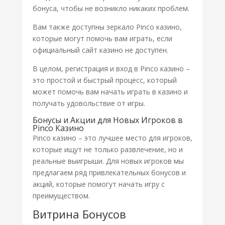
бонуса, чтобы не возникло никаких проблем.
Вам также доступны зеркало Pinco казино,
которые могут помочь вам играть, если
официальный сайт казино не доступен.
В целом, регистрация и вход в Pinco казино –
это простой и быстрый процесс, который
может помочь вам начать играть в казино и
получать удовольствие от игры.
Бонусы и Акции для Новых Игроков в
Pinco Казино
Pinco казино – это лучшее место для игроков,
которые ищут не только развлечение, но и
реальные выигрыши. Для новых игроков мы
предлагаем ряд привлекательных бонусов и
акций, которые помогут начать игру с
преимуществом.
Витрина Бонусов