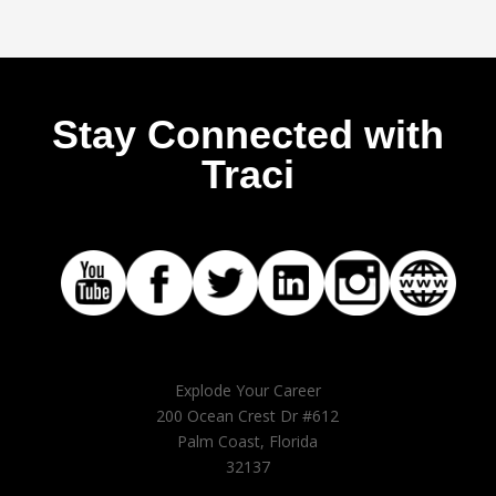
Stay Connected with
Traci
Explode Your Career
200 Ocean Crest Dr #612
Palm Coast, Florida
32137