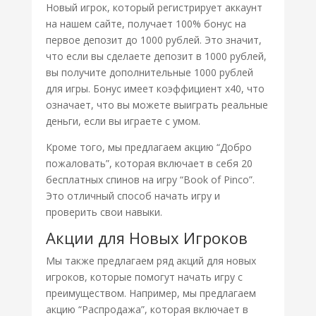
Новый игрок, который регистрирует аккаунт
на нашем сайте, получает 100% бонус на
первое депозит до 1000 рублей. Это значит,
что если вы сделаете депозит в 1000 рублей,
вы получите дополнительные 1000 рублей
для игры. Бонус имеет коэффициент x40, что
означает, что вы можете выиграть реальные
деньги, если вы играете с умом.
Кроме того, мы предлагаем акцию “Добро
пожаловать”, которая включает в себя 20
бесплатных спинов на игру “Book of Pinco”.
Это отличный способ начать игру и
проверить свои навыки.
Акции для Новых Игроков
Мы также предлагаем ряд акций для новых
игроков, которые помогут начать игру с
преимуществом. Например, мы предлагаем
акцию “Распродажа”, которая включает в