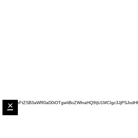
×
PGlmcmFtZSB3aWR0aD0iOTgwIiBoZWlnaHQ9IjU1MCIgc3JjPSJodH