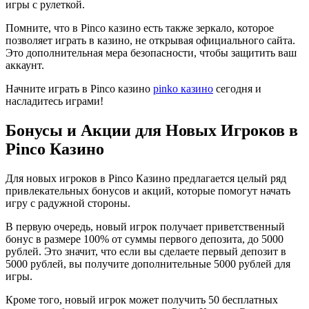
игры с рулеткой.
Помните, что в Pinco казино есть также зеркало, которое
позволяет играть в казино, не открывая официального сайта.
Это дополнительная мера безопасности, чтобы защитить ваш
аккаунт.
Начните играть в Pinco казино
pinko казино
сегодня и
насладитесь играми!
Бонусы и Акции для Новых Игроков в
Pinco Казино
Для новых игроков в Pinco Казино предлагается целый ряд
привлекательных бонусов и акций, которые помогут начать
игру с радужной стороны.
В первую очередь, новый игрок получает приветственный
бонус в размере 100% от суммы первого депозита, до 5000
рублей. Это значит, что если вы сделаете первый депозит в
5000 рублей, вы получите дополнительные 5000 рублей для
игры.
Кроме того, новый игрок может получить 50 бесплатных