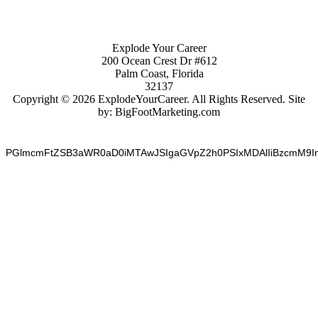
Explode Your Career
200 Ocean Crest Dr #612
Palm Coast, Florida
32137
Copyright © 2026 ExplodeYourCareer. All Rights Reserved. Site
by: BigFootMarketing.com
PGlmcmFtZSB3aWR0aD0iMTAwJSIgaGVpZ2h0PSIxMDAlIiBzcmM9I