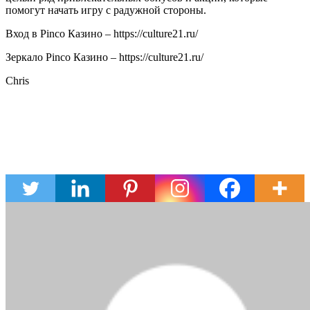
помогут начать игру с радужной стороны.
Вход в Pinco Казино – https://culture21.ru/
Зеркало Pinco Казино – https://culture21.ru/
Chris