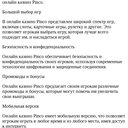
онлайн казино Pinco.
Большой выбор игр
В онлайн казино Pinco представлен широкий спектр игр,
включая слоты, карточные игры, рулетку и другие. Это
позволяет игрокам выбрать игру, которая лучше всего
подходит им, и насладиться игрой.
Безопасность и конфиденциальность
Онлайн казино Pinco обеспечивает безопасность и
конфиденциальность своих игроков, используя современные
технологии шифрования и защищенные соединения.
Промокоды и бонусы
Онлайн казино Pinco предлагает своим игрокам различные
промокоды и бонусы, которые могут помочь им увеличить
свои выигрыши.
Мобильная версия
Онлайн казино Pinco имеет мобильную версию, что позволяет
игрокам играть в любое время и из любого места, имея доступ
к интернету.