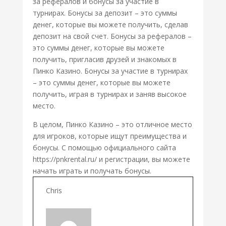
за рефералов и бонусы за участие в
турнирах. Бонусы за депозит – это суммы
денег, которые вы можете получить, сделав
депозит на свой счет. Бонусы за рефералов –
это суммы денег, которые вы можете
получить, пригласив друзей и знакомых в
Пинко Казино. Бонусы за участие в турнирах
– это суммы денег, которые вы можете
получить, играя в турнирах и заняв высокое
место.
В целом, Пинко Казино – это отличное место
для игроков, которые ищут преимущества и
бонусы. С помощью официального сайта
https://pnkrental.ru/ и регистрации, вы можете
начать играть и получать бонусы.
Chris