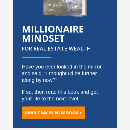
MILLIONAIRE
MINDSET
FOR REAL ESTATE WEALTH
Have you ever looked in the mirror
and said, "I thought I'd be further
along by now?"
If so, then read this book and get
your life to the next level.
GRAB TRACI'S NEW BOOK >