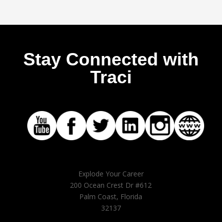
Stay Connected with
Traci
Explode Your Career
200 Ocean Crest Dr #612
Palm Coast, Florida
32137