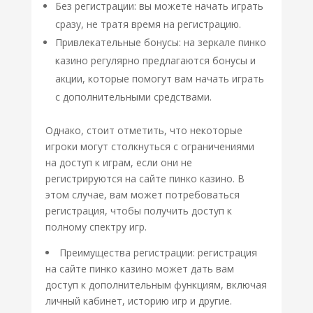
Без регистрации: вы можете начать играть
сразу, не тратя время на регистрацию.
Привлекательные бонусы: на зеркале пинко
казино регулярно предлагаются бонусы и
акции, которые помогут вам начать играть
с дополнительными средствами.
Однако, стоит отметить, что некоторые
игроки могут столкнуться с ограничениями
на доступ к играм, если они не
регистрируются на сайте пинко казино. В
этом случае, вам может потребоваться
регистрация, чтобы получить доступ к
полному спектру игр.
Преимущества регистрации: регистрация
на сайте пинко казино может дать вам
доступ к дополнительным функциям, включая
личный кабинет, историю игр и другие.