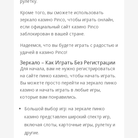
рулетку.
Кроме того, вы сможете использовать
зеркало казино Pinco, чтобы играть онлайн,
если официальный сайт казино Pinco
заблокирован в вашей стране.
Надеемся, что вы будете играть с радостью и
удачей в казино Pinco!
Зеркало – Как Играть Без Регистрации
Для начала, вам не нужно регистрироваться
на сайте пинко казино, чтобы начать играть.
Вы можете просто перейти на зеркало пинко
казино и начать играть в любые игры,
которые вам понравились.
Большой выбор игр: на зеркале пинко
казино представлен широкий спектр игр,
включая слоты, карточные игры, рулетку и
другие.