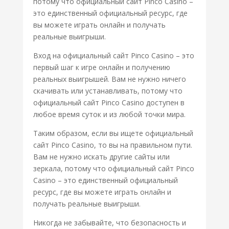
потому что официальный сайт Pinco Casino –
это единственный официальный ресурс, где
вы можете играть онлайн и получать
реальные выигрыши.
Вход на официальный сайт Pinco Casino – это
первый шаг к игре онлайн и получению
реальных выигрышей. Вам не нужно ничего
скачивать или устанавливать, потому что
официальный сайт Pinco Casino доступен в
любое время суток и из любой точки мира.
Таким образом, если вы ищете официальный
сайт Pinco Casino, то вы на правильном пути.
Вам не нужно искать другие сайты или
зеркала, потому что официальный сайт Pinco
Casino – это единственный официальный
ресурс, где вы можете играть онлайн и
получать реальные выигрыши.
Никогда не забывайте, что безопасность и