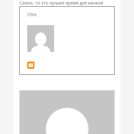
Casino, то это лучшее время для начала!
Chris