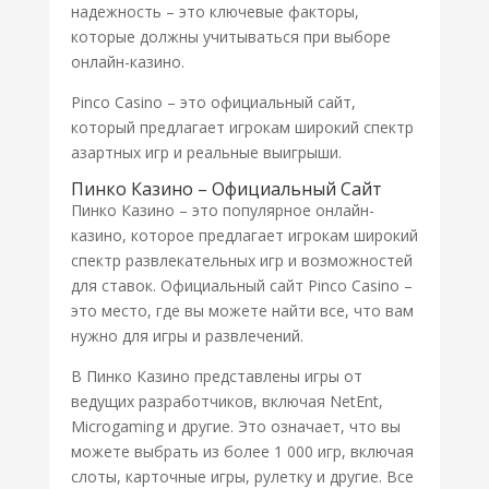
надежность – это ключевые факторы,
которые должны учитываться при выборе
онлайн-казино.
Pinco Casino – это официальный сайт,
который предлагает игрокам широкий спектр
азартных игр и реальные выигрыши.
Пинко Казино – Официальный Сайт
Пинко Казино – это популярное онлайн-
казино, которое предлагает игрокам широкий
спектр развлекательных игр и возможностей
для ставок. Официальный сайт Pinco Casino –
это место, где вы можете найти все, что вам
нужно для игры и развлечений.
В Пинко Казино представлены игры от
ведущих разработчиков, включая NetEnt,
Microgaming и другие. Это означает, что вы
можете выбрать из более 1 000 игр, включая
слоты, карточные игры, рулетку и другие. Все