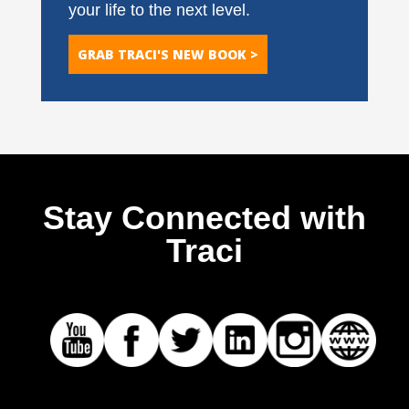
your life to the next level.
GRAB TRACI'S NEW BOOK >
Stay Connected with
Traci