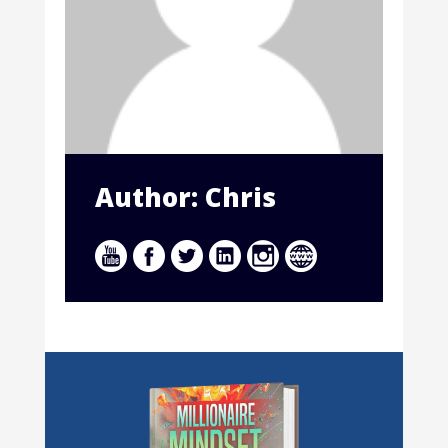
Author: Chris