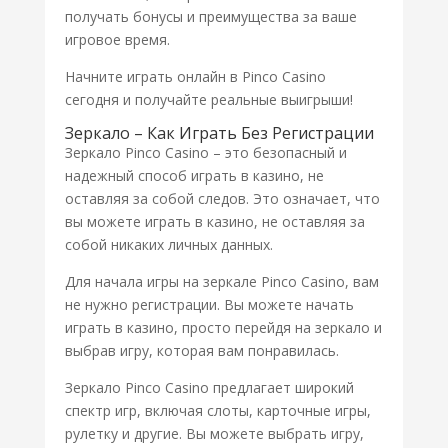
получать бонусы и преимущества за ваше
игровое время.
Начните играть онлайн в Pinco Casino
сегодня и получайте реальные выигрыши!
Зеркало – Как Играть Без Регистрации
Зеркало Pinco Casino – это безопасный и
надежный способ играть в казино, не
оставляя за собой следов. Это означает, что
вы можете играть в казино, не оставляя за
собой никаких личных данных.
Для начала игры на зеркале Pinco Casino, вам
не нужно регистрации. Вы можете начать
играть в казино, просто перейдя на зеркало и
выбрав игру, которая вам понравилась.
Зеркало Pinco Casino предлагает широкий
спектр игр, включая слоты, карточные игры,
рулетку и другие. Вы можете выбрать игру,