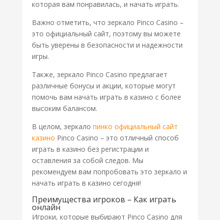
которая вам понравилась, и начать играть.
Важно отметить, что зеркало Pinco Casino –
это официальный сайт, поэтому вы можете
быть уверены в безопасности и надежности
игры.
Также, зеркало Pinco Casino предлагает
различные бонусы и акции, которые могут
помочь вам начать играть в казино с более
высоким балансом.
В целом, зеркало
пинко официальный сайт
казино
Pinco Casino – это отличный способ
играть в казино без регистрации и
оставления за собой следов. Мы
рекомендуем вам попробовать это зеркало и
начать играть в казино сегодня!
Преимущества игроков – Как играть
онлайн
Игроки, которые выбирают Pinco Casino для