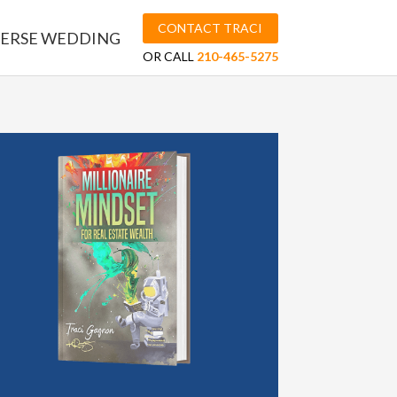
CONTACT TRACI
ERSE WEDDING
OR CALL
210-465-5275