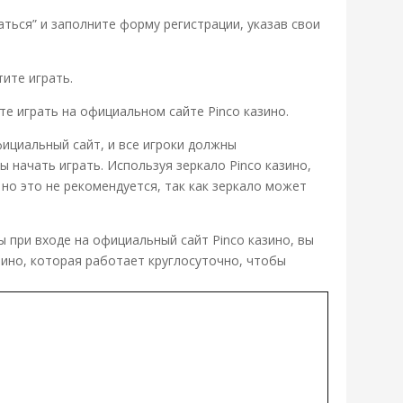
аться” и заполните форму регистрации, указав свои
тите играть.
те играть на официальном сайте Pinco казино.
фициальный сайт, и все игроки должны
ы начать играть. Используя зеркало Pinco казино,
но это не рекомендуется, так как зеркало может
ы при входе на официальный сайт Pinco казино, вы
зино, которая работает круглосуточно, чтобы