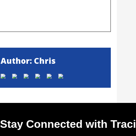
Author: Chris
Stay Connected with Traci