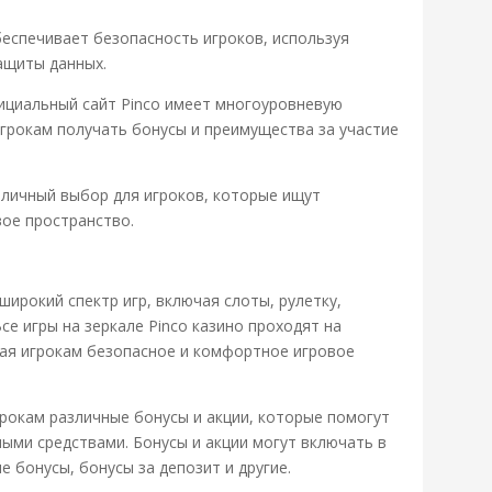
беспечивает безопасность игроков, используя
ащиты данных.
ициальный сайт Pinco имеет многоуровневую
игрокам получать бонусы и преимущества за участие
тличный выбор для игроков, которые ищут
вое пространство.
широкий спектр игр, включая слоты, рулетку,
Все игры на зеркале Pinco казино проходят на
ая игрокам безопасное и комфортное игровое
грокам различные бонусы и акции, которые помогут
ными средствами. Бонусы и акции могут включать в
 бонусы, бонусы за депозит и другие.