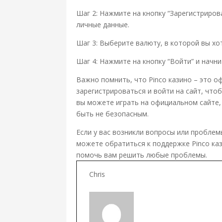
Шаг 2: Нажмите на кнопку “Зарегистриров
личные данные.
Шаг 3: Выберите валюту, в которой вы хо
Шаг 4: Нажмите на кнопку “Войти” и начни
Важно помнить, что Pinco казино – это о
зарегистрироваться и войти на сайт, чтоб
вы можете играть на официальном сайте, 
быть не безопасным.
Если у вас возникли вопросы или проблем
можете обратиться к поддержке Pinco ка
помочь вам решить любые проблемы.
Chris