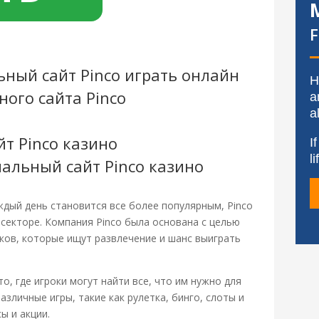
ный сайт Pinco играть онлайн
H
ого сайта Pinco
a
a
т Pinco казино
I
l
альный сайт Pinco казино
ждый день становится все более популярным, Pinco
 секторе. Компания Pinco была основана с целью
ков, которые ищут развлечение и шанс выиграть
о, где игроки могут найти все, что им нужно для
азличные игры, такие как рулетка, бинго, слоты и
ы и акции.