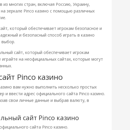
в из многих стран, включая Россию, Украину,
ь на зеркале Pinco казино с помощью различных
ие.
сайт, который обеспечивает игрокам безопасное и
надежный и безопасный способ играть в казино
ш выбор.
альный сайт, который обеспечивает игрокам
е играйте на неофициальных сайтах, которые могут
анных.
айт Pinco казино
 казино вам нужно выполнить несколько простых
ер и ввести адрес официального сайта Pinco казино.
азав свои личные данные и выбрав валюту, в
льный сайт Pinco казино
 официального сайта Pinco казино.