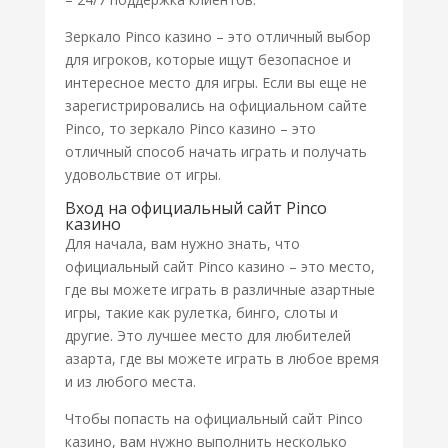
Зеркало Pinco казино – это отличный выбор
для игроков, которые ищут безопасное и
интересное место для игры. Если вы еще не
зарегистрировались на официальном сайте
Pinco, то зеркало Pinco казино – это
отличный способ начать играть и получать
удовольствие от игры.
Вход на официальный сайт Pinco
казино
Для начала, вам нужно знать, что
официальный сайт Pinco казино – это место,
где вы можете играть в различные азартные
игры, такие как рулетка, бинго, слоты и
другие. Это лучшее место для любителей
азарта, где вы можете играть в любое время
и из любого места.
Чтобы попасть на официальный сайт Pinco
казино, вам нужно выполнить несколько