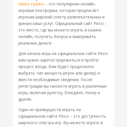
пинко казино
– это популярная онлайн-
игровая платформа, которая предлагает
игрокам широкий спектр развлекательных и
финансовых услуг. Официальный сайт Pinco –
это место, где вы можете играть в казино
онлайн, получать бонусы и выигрывать
реальные деньги.
Для начала игры на официальном сайте Pinco
вам нужно зарегистрироваться и пройти
процесс входа. Вам будет предложено
выбрать тип аккаунта (игрок или дилер) и
ввести необходимые сведения. После
регистрации вы сможете играть в различные
игры, включая рулетку, блэкджек, покер и
другие.
Один из преимуществ играть на
официальном сайте Pinco – это доступность
широкого спектра игр. Вы можете играть в