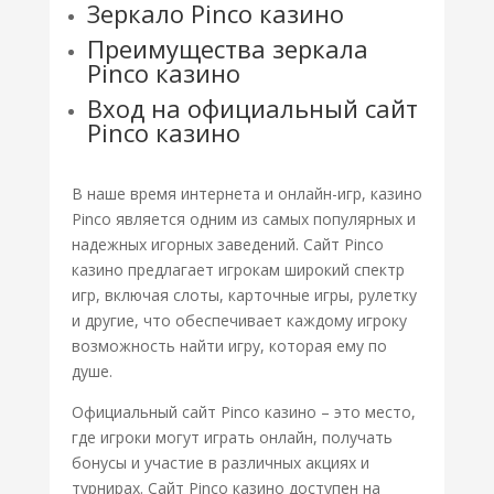
Зеркало Pinco казино
Преимущества зеркала
Pinco казино
Вход на официальный сайт
Pinco казино
В наше время интернета и онлайн-игр, казино
Pinco является одним из самых популярных и
надежных игорных заведений. Сайт Pinco
казино предлагает игрокам широкий спектр
игр, включая слоты, карточные игры, рулетку
и другие, что обеспечивает каждому игроку
возможность найти игру, которая ему по
душе.
Официальный сайт Pinco казино – это место,
где игроки могут играть онлайн, получать
бонусы и участие в различных акциях и
турнирах. Сайт Pinco казино доступен на