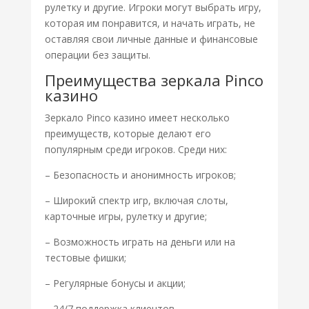
рулетку и другие. Игроки могут выбрать игру,
которая им понравится, и начать играть, не
оставляя свои личные данные и финансовые
операции без защиты.
Преимущества зеркала Pinco
казино
Зеркало Pinco казино имеет несколько
преимуществ, которые делают его
популярным среди игроков. Среди них:
– Безопасность и анонимность игроков;
– Широкий спектр игр, включая слоты,
карточные игры, рулетку и другие;
– Возможность играть на деньги или на
тестовые фишки;
– Регулярные бонусы и акции;
– 24/7 поддержка клиентов.