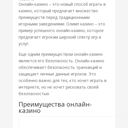
Онлайн-казино – это новый способ играть в
казино, который предлагает множество
преимуществ перед традиционными
игорными заведениями. Олимп казино – это
пример успешного онлайн-казино, которое
предлагает игрокам широкий спектр игр и
услуг.
Еще одним преимуществом онлайн-казино
является его безопасность. Онлайн-казино
обеспечивает безопасность транзакций и
защищает личные данные игроков. Это
особенно важно для тех, кто хочет играть в
интернете, но не хочет рисковать своей
безопасностью.
Преимущества онлайн-
казино