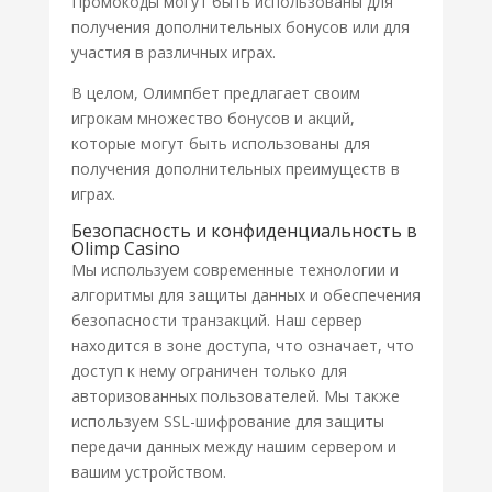
Промокоды могут быть использованы для
получения дополнительных бонусов или для
участия в различных играх.
В целом, Олимпбет предлагает своим
игрокам множество бонусов и акций,
которые могут быть использованы для
получения дополнительных преимуществ в
играх.
Безопасность и конфиденциальность в
Olimp Casino
Мы используем современные технологии и
алгоритмы для защиты данных и обеспечения
безопасности транзакций. Наш сервер
находится в зоне доступа, что означает, что
доступ к нему ограничен только для
авторизованных пользователей. Мы также
используем SSL-шифрование для защиты
передачи данных между нашим сервером и
вашим устройством.