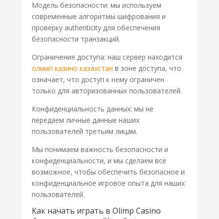
Модель безопасности: мы используем
современные алгоритмы шифрования и
проверку authenticity для обеспечения
безопасности транзакций.
Ограничение доступа: наш сервер находится
олимп казино казахстан
в зоне доступа, что
означает, что доступ к нему ограничен
только для авторизованных пользователей.
Конфиденциальность данных: мы не
передаем личные данные наших
пользователей третьим лицам.
Мы понимаем важность безопасности и
конфиденциальности, и мы сделаем все
возможное, чтобы обеспечить безопасное и
конфиденциальное игровое опыта для наших
пользователей.
Как начать играть в Olimp Casino