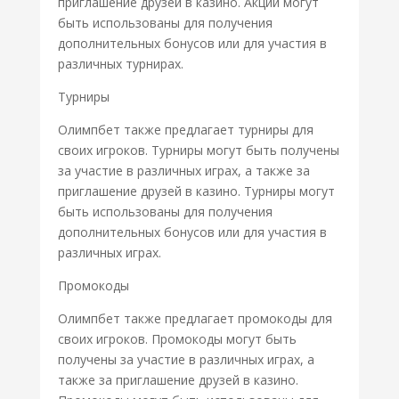
приглашение друзей в казино. Акции могут
быть использованы для получения
дополнительных бонусов или для участия в
различных турнирах.
Турниры
Олимпбет также предлагает турниры для
своих игроков. Турниры могут быть получены
за участие в различных играх, а также за
приглашение друзей в казино. Турниры могут
быть использованы для получения
дополнительных бонусов или для участия в
различных играх.
Промокоды
Олимпбет также предлагает промокоды для
своих игроков. Промокоды могут быть
получены за участие в различных играх, а
также за приглашение друзей в казино.