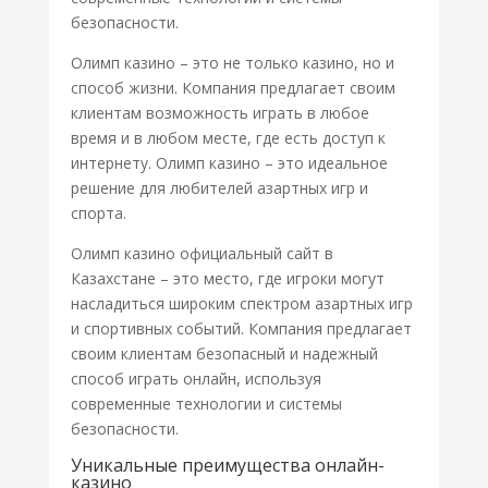
безопасности.
Олимп казино – это не только казино, но и
способ жизни. Компания предлагает своим
клиентам возможность играть в любое
время и в любом месте, где есть доступ к
интернету. Олимп казино – это идеальное
решение для любителей азартных игр и
спорта.
Олимп казино официальный сайт в
Казахстане – это место, где игроки могут
насладиться широким спектром азартных игр
и спортивных событий. Компания предлагает
своим клиентам безопасный и надежный
способ играть онлайн, используя
современные технологии и системы
безопасности.
Уникальные преимущества онлайн-
казино