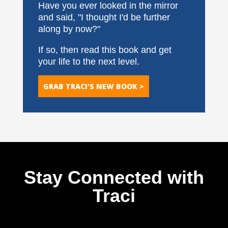
Have you ever looked in the mirror
and said, "I thought I'd be further
along by now?"
If so, then read this book and get
your life to the next level.
GRAB TRACI'S NEW BOOK >
Stay Connected with
Traci