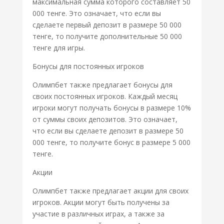
максимальная сумма которого составляет 50
000 тенге. Это означает, что если вы
сделаете первый депозит в размере 50 000
тенге, то получите дополнительные 50 000
тенге для игры.
Бонусы для постоянных игроков
Олимпбет также предлагает бонусы для
своих постоянных игроков. Каждый месяц
игроки могут получать бонусы в размере 10%
от суммы своих депозитов. Это означает,
что если вы сделаете депозит в размере 50
000 тенге, то получите бонус в размере 5 000
тенге.
Акции
Олимпбет также предлагает акции для своих
игроков. Акции могут быть получены за
участие в различных играх, а также за