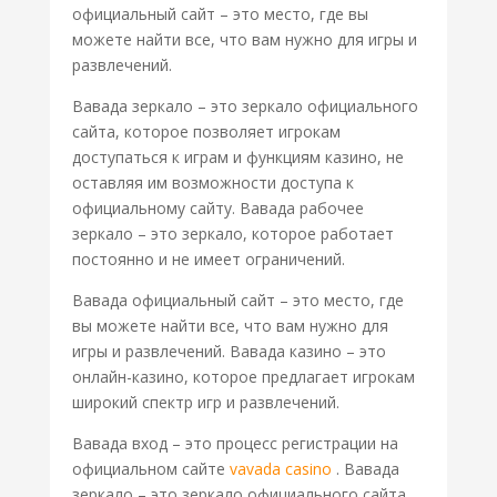
официальный сайт – это место, где вы
можете найти все, что вам нужно для игры и
развлечений.
Вавада зеркало – это зеркало официального
сайта, которое позволяет игрокам
доступаться к играм и функциям казино, не
оставляя им возможности доступа к
официальному сайту. Вавада рабочее
зеркало – это зеркало, которое работает
постоянно и не имеет ограничений.
Вавада официальный сайт – это место, где
вы можете найти все, что вам нужно для
игры и развлечений. Вавада казино – это
онлайн-казино, которое предлагает игрокам
широкий спектр игр и развлечений.
Вавада вход – это процесс регистрации на
официальном сайте
vavada casino
. Вавада
зеркало – это зеркало официального сайта,