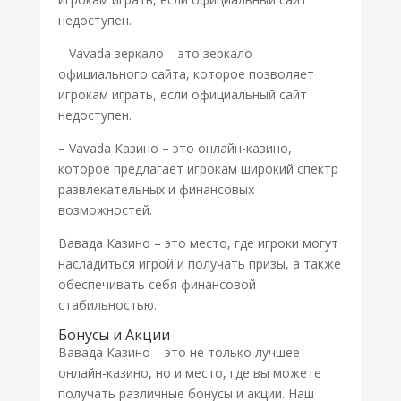
недоступен.
– Vavada зеркало – это зеркало
официального сайта, которое позволяет
игрокам играть, если официальный сайт
недоступен.
– Vavada Казино – это онлайн-казино,
которое предлагает игрокам широкий спектр
развлекательных и финансовых
возможностей.
Вавада Казино – это место, где игроки могут
насладиться игрой и получать призы, а также
обеспечивать себя финансовой
стабильностью.
Бонусы и Акции
Вавада Казино – это не только лучшее
онлайн-казино, но и место, где вы можете
получать различные бонусы и акции. Наш