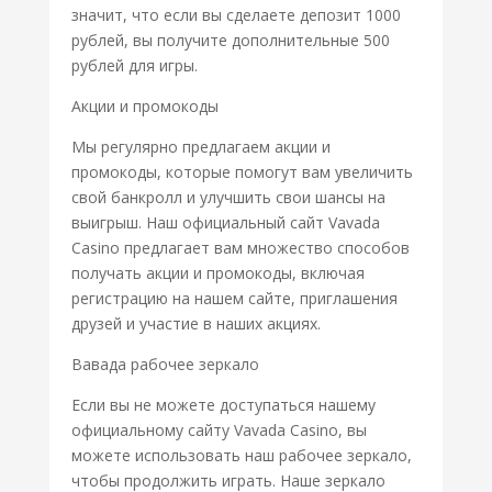
значит, что если вы сделаете депозит 1000
рублей, вы получите дополнительные 500
рублей для игры.
Акции и промокоды
Мы регулярно предлагаем акции и
промокоды, которые помогут вам увеличить
свой банкролл и улучшить свои шансы на
выигрыш. Наш официальный сайт Vavada
Casino предлагает вам множество способов
получать акции и промокоды, включая
регистрацию на нашем сайте, приглашения
друзей и участие в наших акциях.
Вавада рабочее зеркало
Если вы не можете доступаться нашему
официальному сайту Vavada Casino, вы
можете использовать наш рабочее зеркало,
чтобы продолжить играть. Наше зеркало