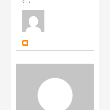
Chris