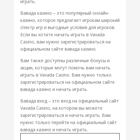
играть.
Вавада казино – это популярный онлайн-
казино, которое предлагает игрокам широкий
спектр игр и выгодные условия для игроков.
Если вы хотите начать играть в Vavada
Casino, вам нужно зарегистрироваться на
официальном сайте вавада казино.
Вам также доступны различные бонусы и
акции, которые могут помочь вам начать
играть в Vavada Casino. Вам нужно только
зарегистрироваться на официальном сайте
вавада казино и начать играть.
Вавада вход – это вход на официальный сайт
Vavada Casino, на котором вы можете
зарегистрироваться и начать играть. Вам
нужно только перейти на официальный сайт
вавада казино и начать играть.