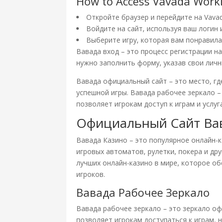
How to Access Vavada Worki
Откройте браузер и перейдите на Vava
Войдите на сайт, используя ваш логин 
Выберите игру, которая вам понравила
Вавада вход – это процесс регистрации н
нужно заполнить форму, указав свои лич
Вавада официальный сайт – это место, где
успешной игры. Вавада рабочее зеркало –
позволяет игрокам доступ к играм и услу
Официальный Сайт Ва
Вавада Казино – это популярное онлайн-к
игровых автоматов, рулетки, покера и дру
лучших онлайн-казино в мире, которое о
игроков.
Вавада Рабочее Зеркало
Вавада рабочее зеркало – это зеркало о
позволяет игрокам доступаться к играм, 