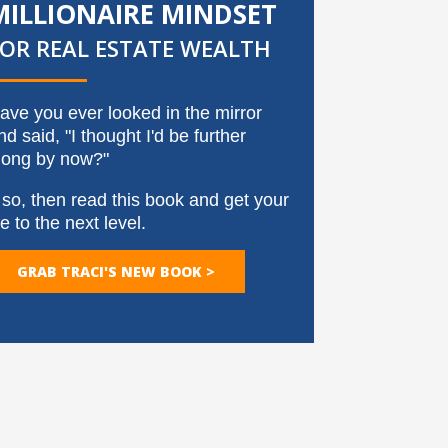
MILLIONAIRE MINDSET
FOR REAL ESTATE WEALTH
ave you ever looked in the mirror
nd said, "I thought I'd be further
long by now?"
f so, then read this book and get your
ife to the next level.
GRAB TRACI'S NEW BOOK >