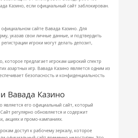
вада Казино, если официальный сайт заблокирован.
а официальном сайте Вавада Казино. Для
му, указав свои личные данные, и подтвердить
 регистрации игроки могут делать депозит,
о, которое предлагает игрокам широкий спектр
гих азартных игр. Вавада Казино является одним из
беспечивает безопасность и конфиденциальность
и Вавада Казино
о является его официальный сайт, который
. Сайт регулярно обновляется и содержит
х, акциях и промо-кампаниях.
рокам доступ к рабочему зеркалу, которое
сли официальный сайт временно недоступен. Это