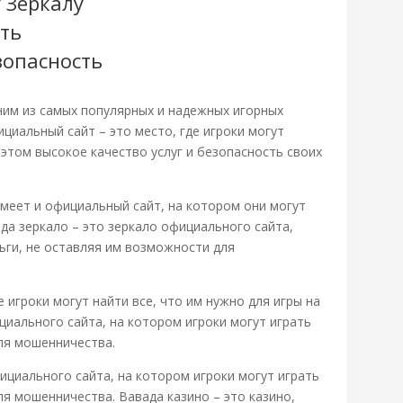
у Зеркалу
сть
зопасность
ним из самых популярных и надежных игорных
ициальный сайт – это место, где игроки могут
 этом высокое качество услуг и безопасность своих
 имеет и официальный сайт, на котором они могут
ада зеркало – это зеркало официального сайта,
ьги, не оставляя им возможности для
 игроки могут найти все, что им нужно для игры на
ициального сайта, на котором игроки могут играть
для мошенничества.
ициального сайта, на котором игроки могут играть
ля мошенничества. Вавада казино – это казино,