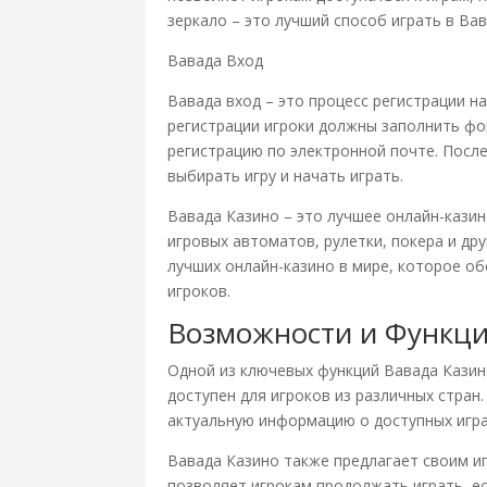
зеркало – это лучший способ играть в Ва
Вавада Вход
Вавада вход – это процесс регистрации н
регистрации игроки должны заполнить фор
регистрацию по электронной почте. После
выбирать игру и начать играть.
Вавада Казино – это лучшее онлайн-казин
игровых автоматов, рулетки, покера и дру
лучших онлайн-казино в мире, которое о
игроков.
Возможности и Функци
Одной из ключевых функций Вавада Казин
доступен для игроков из различных стран
актуальную информацию о доступных игра
Вавада Казино также предлагает своим иг
позволяет игрокам продолжать играть, е