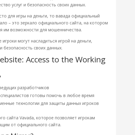
ство услуг и безопасность своих данных.
сто для игры на деньги, то вавада официальный
кало – это зеркало официального сайта, на котором
ляя им возможности для мошенничества.
 игроки могут насладиться игрой на деньги,
 и безопасность своих данных.
ebsite: Access to the Working
?
 ведущих разработчиков
 специалистов готовы помочь в любое время
еменные технологии для защиты данных игроков
го сайта Vavada, которое позволяет игрокам
сящим от официального сайта.