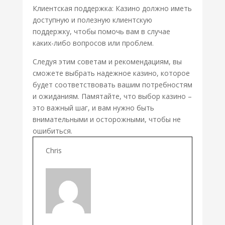
Клиентская поддержка: Казино должно иметь
доступную и полезную клиентскую
поддержку, чтобы помочь вам в случае
каких-либо вопросов или проблем.
Следуя этим советам и рекомендациям, вы
сможете выбрать надежное казино, которое
будет соответствовать вашим потребностям
и ожиданиям. Памятайте, что выбор казино –
это важный шаг, и вам нужно быть
внимательными и осторожными, чтобы не
ошибиться.
Chris