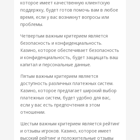
которое имеет качественную клиентскую
поддержку, будет готов помочь вам в любое
время, если у вас возникнут вопросы или
проблемы.
Четвертым важным критерием является
безопасность и конфиденциальность.
Казино, которое обеспечивает безопасность
и конфиденциальность, будет защищать ваш
капитал и персональные данные.
Пятым важным критерием является
доступность различных платежных систем.
Казино, которое предлагает широкий выбор
платежных систем, будет удобно для вас,
если у вас есть предпочтения в этом
отношении.
Шестым важным критерием является рейтинг
и отзывы игроков. Казино, которое имеет
высокий рейтинг и положительные отзывы