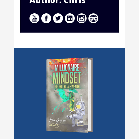
Author: Chris