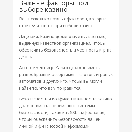
Важные факторы при
выборе казино
Вот несколько важных факторов, которые
стоит учитывать при выборе казино:
Лицензия: Казино должно иметь лицензию,
выданную известной организацией, чтобы
обеспечить безопасность и честность игр на
деньги.
Ассортимент игр: Казино должно иметь
разнообразный ассортимент слотов, игровых
автоматов и других игр, чтобы вы могли
найти то, что вам понравится.
Безопасность и конфиденциальность: Казино
должно иметь современные системы
безопасности, такие как SSL-шифрование,
чтобы обеспечить безопасность вашей
личной и финансовой информации.