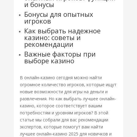
и бонусы
Бонусы для опытных
игроков
Как выбрать надежное
казино: советы и
рекомендации
Важные факторы при
выборе казино
В онлайн-казино сегодня можно найти
огромное количество игроков, которые ищут
новые возможности для игры на деньги и
развлечения. Но как выбрать лучшее онлайн-
казино, которое соответствует вашим
потребностям и уровням игроков? В этой
статье мы собрали для вас рекомендации
экспертов, которые помогут вам найти
лучшее онлайн-казино 2025 для новичков и