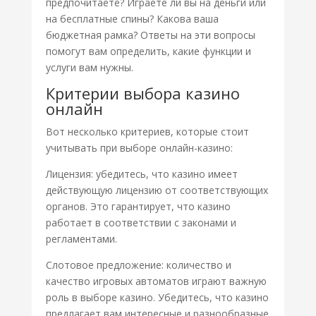
предпочитаете? Играете ли вы на деньги или
на бесплатные спины? Какова ваша
бюджетная рамка? Ответы на эти вопросы
помогут вам определить, какие функции и
услуги вам нужны.
Критерии выбора казино
онлайн
Вот несколько критериев, которые стоит
учитывать при выборе онлайн-казино:
Лицензия: убедитесь, что казино имеет
действующую лицензию от соответствующих
органов. Это гарантирует, что казино
работает в соответствии с законами и
регламентами.
Слотовое предложение: количество и
качество игровых автоматов играют важную
роль в выборе казино. Убедитесь, что казино
предлагает вам интересные и разнообразные