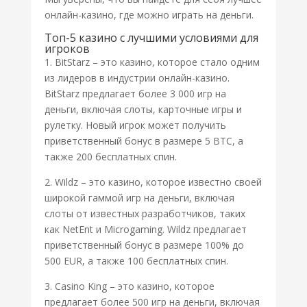
онлайн-казино, где можно играть на деньги.
Топ-5 казино с лучшими условиями для
игроков
1. BitStarz – это казино, которое стало одним
из лидеров в индустрии онлайн-казино.
BitStarz предлагает более 3 000 игр на
деньги, включая слоты, карточные игры и
рулетку. Новый игрок может получить
приветственный бонус в размере 5 BTC, а
также 200 бесплатных спин.
2. Wildz – это казино, которое известно своей
широкой гаммой игр на деньги, включая
слоты от известных разработчиков, таких
как NetEnt и Microgaming. Wildz предлагает
приветственный бонус в размере 100% до
500 EUR, а также 100 бесплатных спин.
3. Casino King – это казино, которое
предлагает более 500 игр на деньги, включая