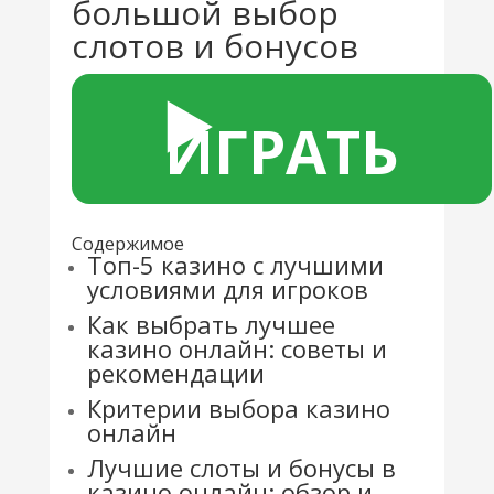
большой выбор
слотов и бонусов
▶️
ИГРАТЬ
Содержимое
Топ-5 казино с лучшими
условиями для игроков
Как выбрать лучшее
казино онлайн: советы и
рекомендации
Критерии выбора казино
онлайн
Лучшие слоты и бонусы в
казино онлайн: обзор и