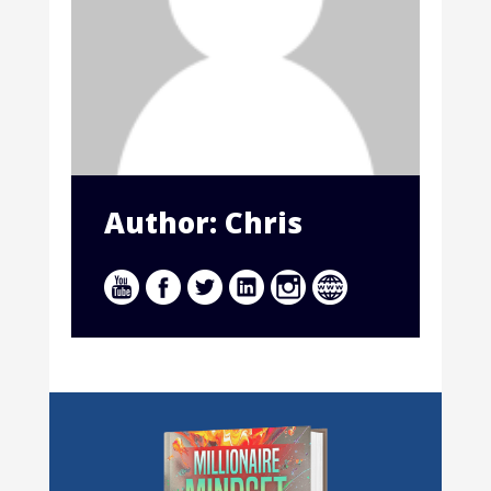
Author: Chris