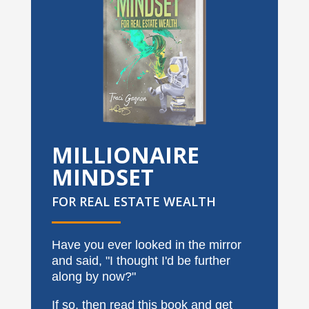
MILLIONAIRE
MINDSET
FOR REAL ESTATE WEALTH
Have you ever looked in the mirror
and said, "I thought I'd be further
along by now?"
If so, then read this book and get