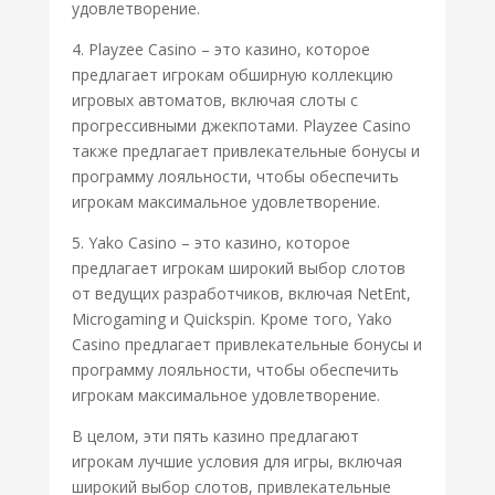
удовлетворение.
4. Playzee Casino – это казино, которое
предлагает игрокам обширную коллекцию
игровых автоматов, включая слоты с
прогрессивными джекпотами. Playzee Casino
также предлагает привлекательные бонусы и
программу лояльности, чтобы обеспечить
игрокам максимальное удовлетворение.
5. Yako Casino – это казино, которое
предлагает игрокам широкий выбор слотов
от ведущих разработчиков, включая NetEnt,
Microgaming и Quickspin. Кроме того, Yako
Casino предлагает привлекательные бонусы и
программу лояльности, чтобы обеспечить
игрокам максимальное удовлетворение.
В целом, эти пять казино предлагают
игрокам лучшие условия для игры, включая
широкий выбор слотов, привлекательные