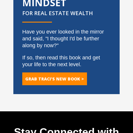
MINDSET
FOR REAL ESTATE WEALTH
Have you ever looked in the mirror
and said, "I thought I'd be further
along by now?"
If so, then read this book and get
your life to the next level.
GRAB TRACI'S NEW BOOK >
Stay Connected with