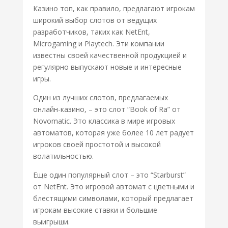
Казино топ, как правило, предлагают игрокам
широкий выбор слотов от ведущих
разработчиков, таких как NetEnt,
Microgaming и Playtech. Эти компании
известны своей качественной продукцией и
регулярно выпускают новые и интересные
игры.
Один из лучших слотов, предлагаемых
онлайн-казино, – это слот “Book of Ra” от
Novomatic. Это классика в мире игровых
автоматов, которая уже более 10 лет радует
игроков своей простотой и высокой
волатильностью.
Еще один популярный слот – это “Starburst”
от NetEnt. Это игровой автомат с цветными и
блестящими символами, который предлагает
игрокам высокие ставки и большие
выигрыши.