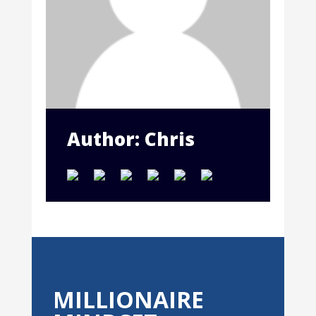
Author: Chris
MILLIONAIRE