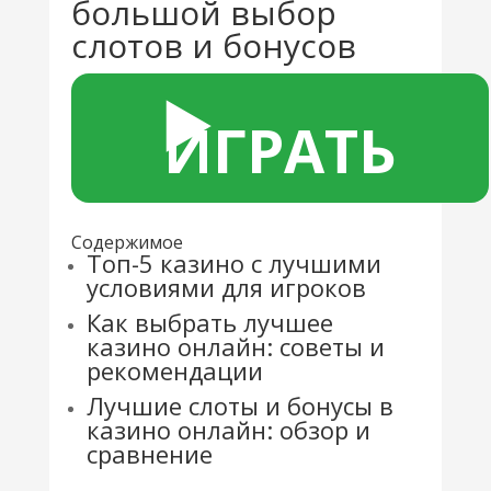
большой выбор
слотов и бонусов
▶️
ИГРАТЬ
Содержимое
Топ-5 казино с лучшими
условиями для игроков
Как выбрать лучшее
казино онлайн: советы и
рекомендации
Лучшие слоты и бонусы в
казино онлайн: обзор и
сравнение