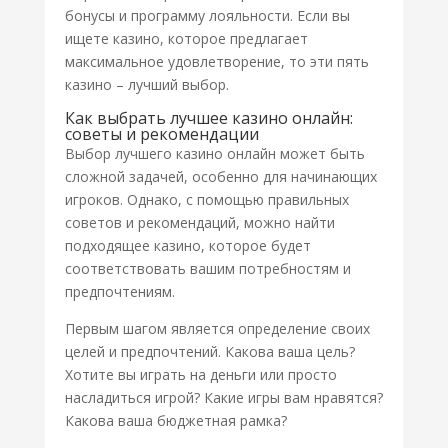
бонусы и программу лояльности. Если вы
ищете казино, которое предлагает
максимальное удовлетворение, то эти пять
казино – лучший выбор.
Как выбрать лучшее казино онлайн:
советы и рекомендации
Выбор лучшего казино онлайн может быть
сложной задачей, особенно для начинающих
игроков. Однако, с помощью правильных
советов и рекомендаций, можно найти
подходящее казино, которое будет
соответствовать вашим потребностям и
предпочтениям.
Первым шагом является определение своих
целей и предпочтений. Какова ваша цель?
Хотите вы играть на деньги или просто
насладиться игрой? Какие игры вам нравятся?
Какова ваша бюджетная рамка?