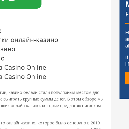
e
H
тки онлайн-казино
a
a
азино
но
I
l
 Casino Online
 Casino Online
гий, казино онлайн стали популярным местом для
с выиграть крупные суммы денег. В этом обзоре мы
лучших онлайн-казино, которые предлагают игрокам
 это онлайн-казино, которое было основано в 2019