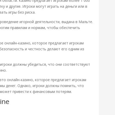
й области. Казино предлагает игрокам более 1 000
ку и другие. Игроки могут играть на деньги или в
ать игры без риска.
проведение игорной деятельности, выдана в Мальте.
трогим правилам и нормам, чтобы обеспечить
ное онлайн-казино, которое предлагает игрокам
, безопасность и честность делают его одним из
, игроки должны убедиться, что они соответствуют
ино.
 это онлайн-казино, которое предлагает игрокам
мы денег. Однако, игроки должны помнить, что
и может привести к финансовым потерям.
ine