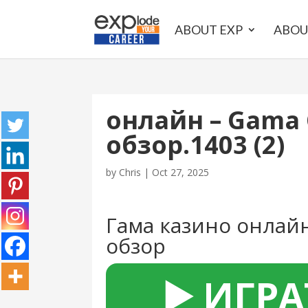
ABOUT EXP
ABOU
онлайн – Gama 
обзор.1403 (2)
by
Chris
|
Oct 27, 2025
Гама казино онлайн
обзор
▶️ ИГР