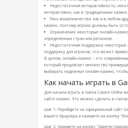
Недостаточная интерактивность: некот
интерактивно, как в традиционных казино
Риск мошенничества: как и в любом др
казино, поэтому игроки должны быть ост
Ограничения: некоторые онлайн-казино
определенных стран или регионов.
Недостаточная поддержка: некоторые 
поддержку для игроков, что может приве
В целом, онлайн-казино – это современны
который предлагает множество преимуще
выбирать надежные онлайн-казино, чтобы
Как начать играть в Ga
Для начала играть в Gama Casino Online 
сайте казино. Это можно сделать в счита
Шаг 1: Перейдите на официальный сайт Ga
вашего браузера и нажмите на кнопку “Во
Шаг 2: Нажмите на кнопку “Зарегистриров