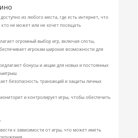
зино
доступно из любого места, где есть интернет, что
 кто не может или не хочет посещать
лагает огромный выбор игр, включая слоты,
 обеспечивает игрокам широкие возможности для
предлагают бонусы и акции для новых и постоянных
выигрыш.
вает безопасность транзакций и защиты личных
 мониторит и контролирует игры, чтобы обеспечить
о
вести к зависимости от игры, что может иметь
 окружения.