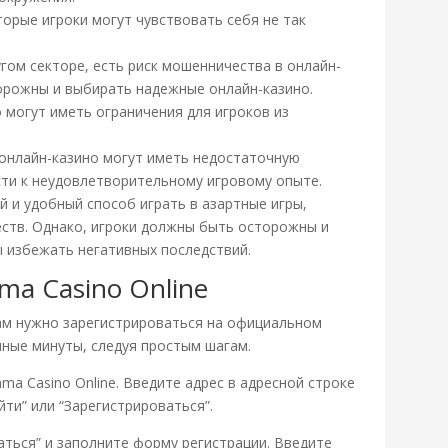
орые игроки могут чувствовать себя не так
.
угом секторе, есть риск мошенничества в онлайн-
орожны и выбирать надежные онлайн-казино.
 могут иметь ограничения для игроков из
онлайн-казино могут иметь недостаточную
сти к неудовлетворительному игровому опыте.
й и удобный способ играть в азартные игры,
ств. Однако, игроки должны быть осторожны и
 избежать негативных последствий.
ma Casino Online
вам нужно зарегистрироваться на официальном
нные минуты, следуя простым шагам.
ma Casino Online. Введите адрес в адресной строке
йти” или “Зарегистрироваться”.
аться” и заполните форму регистрации. Введите