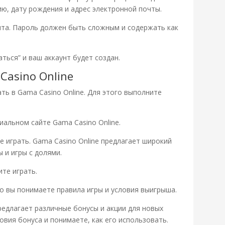
ю, дату рождения и адрес электронной почты.
унта. Пароль должен быть сложным и содержать как
ться” и ваш аккаунт будет создан.
Casino Online
ть в Gama Casino Online. Для этого выполните
иальном сайте Gama Casino Online.
е играть. Gama Casino Online предлагает широкий
 и игры с долями.
ите играть.
о вы понимаете правила игры и условия выигрыша.
редлагает различные бонусы и акции для новых
овия бонуса и понимаете, как его использовать.