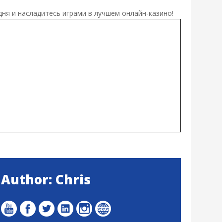
дня и насладитесь играми в лучшем онлайн-казино!
Author: Chris