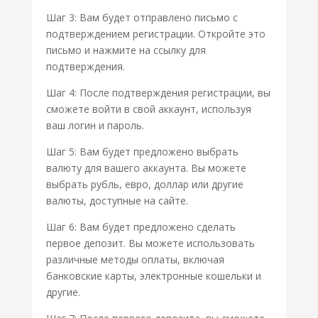
Шаг 3: Вам будет отправлено письмо с
подтверждением регистрации. Откройте это
письмо и нажмите на ссылку для
подтверждения.
Шаг 4: После подтверждения регистрации, вы
сможете войти в свой аккаунт, используя
ваш логин и пароль.
Шаг 5: Вам будет предложено выбрать
валюту для вашего аккаунта. Вы можете
выбрать рубль, евро, доллар или другие
валюты, доступные на сайте.
Шаг 6: Вам будет предложено сделать
первое депозит. Вы можете использовать
различные методы оплаты, включая
банковские карты, электронные кошельки и
другие.