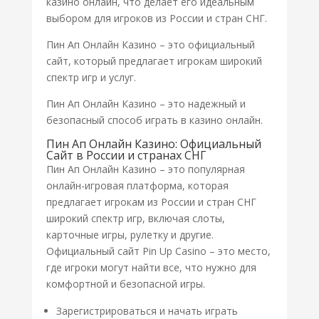
казино онлайн, что делает его идеальным
выбором для игроков из России и стран СНГ.
Пин Ап Онлайн Казино – это официальный
сайт, который предлагает игрокам широкий
спектр игр и услуг.
Пин Ап Онлайн Казино – это надежный и
безопасный способ играть в казино онлайн.
Пин Ап Онлайн Казино: Официальный
Сайт в России и странах СНГ
Пин Ап Онлайн Казино – это популярная
онлайн-игровая платформа, которая
предлагает игрокам из России и стран СНГ
широкий спектр игр, включая слоты,
карточные игры, рулетку и другие.
Официальный сайт Pin Up Casino – это место,
где игроки могут найти все, что нужно для
комфортной и безопасной игры.
Зарегистрироваться и начать играть