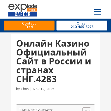
Contact
Or call
Traci
210-465-5275
Онлайн Казино
Официальный
Сайт в России и
странах
СНГ.4283
by
Chris
|
Nov 12, 2025
Table of Contents