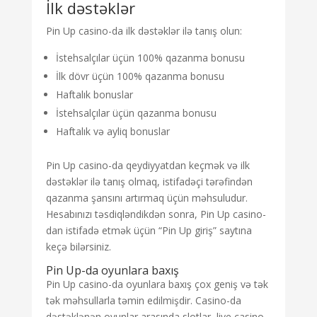
İlk dəstəklər
Pin Up casino-da ilk dəstəklər ilə tanış olun:
İstehsalçılar üçün 100% qazanma bonusu
İlk dövr üçün 100% qazanma bonusu
Haftalık bonuslar
İstehsalçılar üçün qazanma bonusu
Haftalık və ayliq bonuslar
Pin Up casino-da qeydiyyatdan keçmək və ilk
dəstəklər ilə tanış olmaq, istifadəçi tərəfindən
qazanma şansını artırmaq üçün məhsuludur.
Hesabınızı təsdiqləndikdən sonra, Pin Up casino-
dan istifadə etmək üçün “Pin Up giriş” saytına
keçə bilərsiniz.
Pin Up-da oyunlara baxış
Pin Up casino-da oyunlara baxış çox geniş və tək
tək məhsullarla təmin edilmişdir. Casino-da
dəstəklənən oyunlar arasında slotlar, live casino