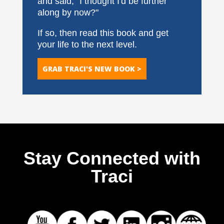
and said, "I thought I'd be further
along by now?"
If so, then read this book and get
your life to the next level.
GRAB TRACI'S NEW BOOK >
Stay Connected with
Traci