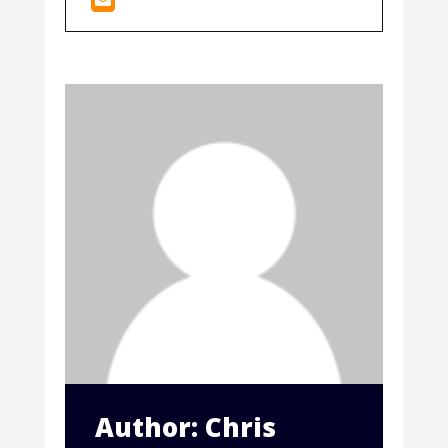
Author: Chris