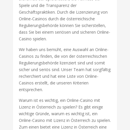
Spiele und die Transparenz der
Geschäftspraktiken. Durch die Lizenzierung von
Online-Casinos durch die österreichische
Regulierungsbehörde können Sie sicherstellen,
dass Sie bei einem seriösen und sicheren Online-
Casino spielen.
Wir haben uns bemüht, eine Auswahl an Online-
Casinos zu finden, die von der österreichischen
Regulierungsbehörde lizenziert sind und somit
sicher und seriös sind. Unser Team hat sorgfältig
recherchiert und hat eine Liste von Online-
Casinos erstellt, die unseren Kriterien
entsprechen.
Warum ist es wichtig, ein Online-Casino mit
Lizenz in Österreich zu spielen? Es gibt einige
wichtige Gründe, warum es wichtig ist, ein
Online-Casino mit Lizenz in Österreich zu spielen.
Zum einen bietet eine Lizenz in Österreich eine