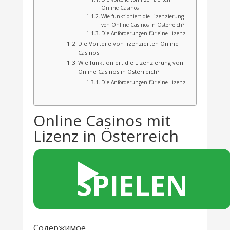
Online Casinos
Wie funktioniert die Lizenzierung
von Online Casinos in Österreich?
Die Anforderungen für eine Lizenz
Die Vorteile von lizenzierten Online
Casinos
Wie funktioniert die Lizenzierung von
Online Casinos in Österreich?
Die Anforderungen für eine Lizenz
Online Casinos mit
Lizenz in Österreich
▶️
SPIELEN
Содержимое