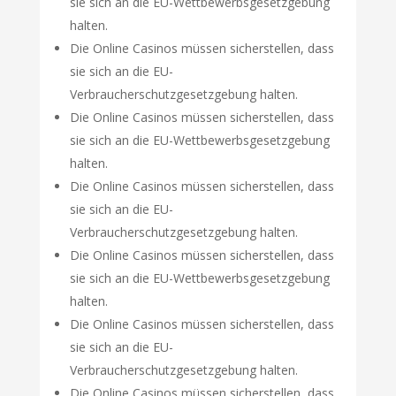
sie sich an die EU-Wettbewerbsgesetzgebung
halten.
Die Online Casinos müssen sicherstellen, dass
sie sich an die EU-
Verbraucherschutzgesetzgebung halten.
Die Online Casinos müssen sicherstellen, dass
sie sich an die EU-Wettbewerbsgesetzgebung
halten.
Die Online Casinos müssen sicherstellen, dass
sie sich an die EU-
Verbraucherschutzgesetzgebung halten.
Die Online Casinos müssen sicherstellen, dass
sie sich an die EU-Wettbewerbsgesetzgebung
halten.
Die Online Casinos müssen sicherstellen, dass
sie sich an die EU-
Verbraucherschutzgesetzgebung halten.
Die Online Casinos müssen sicherstellen, dass