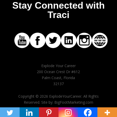
Stay Connected with
Traci
Explode Your Career
200 Ocean Crest Dr #612
Palm Coast, Florida
32137
Copyright © 2026 ExplodeYourCareer. All Rights
Reserved. Site by: BigFootMarketing.com