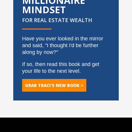
MILLIONAIRE
MINDSET
FOR REAL ESTATE WEALTH
Have you ever looked in the mirror
and said, "I thought I'd be further
along by now?"
If so, then read this book and get
your life to the next level.
GRAB TRACI'S NEW BOOK >