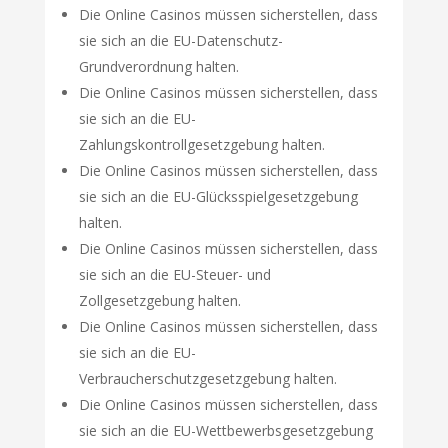
Die Online Casinos müssen sicherstellen, dass
sie sich an die EU-Datenschutz-
Grundverordnung halten.
Die Online Casinos müssen sicherstellen, dass
sie sich an die EU-
Zahlungskontrollgesetzgebung halten.
Die Online Casinos müssen sicherstellen, dass
sie sich an die EU-Glücksspielgesetzgebung
halten.
Die Online Casinos müssen sicherstellen, dass
sie sich an die EU-Steuer- und
Zollgesetzgebung halten.
Die Online Casinos müssen sicherstellen, dass
sie sich an die EU-
Verbraucherschutzgesetzgebung halten.
Die Online Casinos müssen sicherstellen, dass
sie sich an die EU-Wettbewerbsgesetzgebung