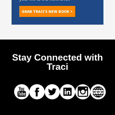
GRAB TRACI'S NEW BOOK >
Stay Connected with
Traci