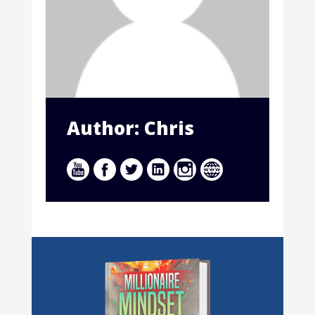
Author: Chris