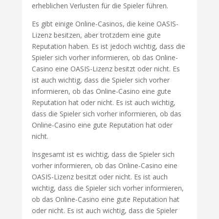
erheblichen Verlusten für die Spieler führen.
Es gibt einige Online-Casinos, die keine OASIS-
Lizenz besitzen, aber trotzdem eine gute
Reputation haben. Es ist jedoch wichtig, dass die
Spieler sich vorher informieren, ob das Online-
Casino eine OASIS-Lizenz besitzt oder nicht. Es
ist auch wichtig, dass die Spieler sich vorher
informieren, ob das Online-Casino eine gute
Reputation hat oder nicht. Es ist auch wichtig,
dass die Spieler sich vorher informieren, ob das
Online-Casino eine gute Reputation hat oder
nicht.
Insgesamt ist es wichtig, dass die Spieler sich
vorher informieren, ob das Online-Casino eine
OASIS-Lizenz besitzt oder nicht. Es ist auch
wichtig, dass die Spieler sich vorher informieren,
ob das Online-Casino eine gute Reputation hat
oder nicht. Es ist auch wichtig, dass die Spieler