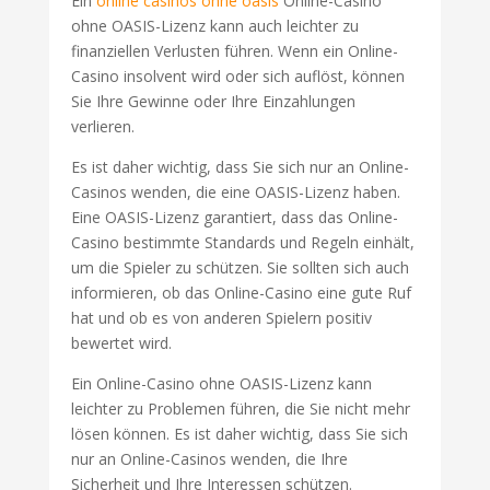
Ein
online casinos ohne oasis
Online-Casino
ohne OASIS-Lizenz kann auch leichter zu
finanziellen Verlusten führen. Wenn ein Online-
Casino insolvent wird oder sich auflöst, können
Sie Ihre Gewinne oder Ihre Einzahlungen
verlieren.
Es ist daher wichtig, dass Sie sich nur an Online-
Casinos wenden, die eine OASIS-Lizenz haben.
Eine OASIS-Lizenz garantiert, dass das Online-
Casino bestimmte Standards und Regeln einhält,
um die Spieler zu schützen. Sie sollten sich auch
informieren, ob das Online-Casino eine gute Ruf
hat und ob es von anderen Spielern positiv
bewertet wird.
Ein Online-Casino ohne OASIS-Lizenz kann
leichter zu Problemen führen, die Sie nicht mehr
lösen können. Es ist daher wichtig, dass Sie sich
nur an Online-Casinos wenden, die Ihre
Sicherheit und Ihre Interessen schützen.