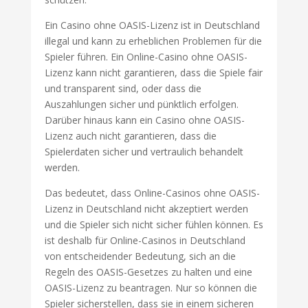
Ein Casino ohne OASIS-Lizenz ist in Deutschland
illegal und kann zu erheblichen Problemen für die
Spieler führen. Ein Online-Casino ohne OASIS-
Lizenz kann nicht garantieren, dass die Spiele fair
und transparent sind, oder dass die
Auszahlungen sicher und pünktlich erfolgen.
Darüber hinaus kann ein Casino ohne OASIS-
Lizenz auch nicht garantieren, dass die
Spielerdaten sicher und vertraulich behandelt
werden.
Das bedeutet, dass Online-Casinos ohne OASIS-
Lizenz in Deutschland nicht akzeptiert werden
und die Spieler sich nicht sicher fühlen können. Es
ist deshalb für Online-Casinos in Deutschland
von entscheidender Bedeutung, sich an die
Regeln des OASIS-Gesetzes zu halten und eine
OASIS-Lizenz zu beantragen. Nur so können die
Spieler sicherstellen, dass sie in einem sicheren