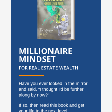
MILLIONAIRE
MINDSET
FOR REAL ESTATE WEALTH
Have you ever looked in the mirror
and said, "I thought I'd be further
along by now?"
If so, then read this book and get
your life to the next level.