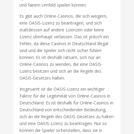
und fairem Umfeld spielen können.
Es gibt auch Online-Casinos, die sich weigern,
eine OASIS-Lizenz zu beantragen, und sich
stattdessen auf andere Lizenzen oder keine
Lizenz überhaupt verlassen. Das ist jedoch ein
Fehler, da diese Casinos in Deutschland illegal
sind und die Spieler sich nicht sicher fühlen
können. Es ist deshalb ratsam, sich nur an
Online-Casinos zu wenden, die eine OASIS-
Lizenz besitzen und sich an die Regeln des
OASIS-Gesetzes halten.
Insgesamt ist die OASIS-Lizenz ein wichtiger
Faktor für die Legitimität von Online-Casinos in
Deutschland. Es ist deshalb für Online-Casinos in
Deutschland von entscheidender Bedeutung,
sich an die Regeln des OASIS-Gesetzes zu halten
und eine OASIS-Lizenz zu beantragen. Nur so
können die Spieler sicherstellen, dass sie in