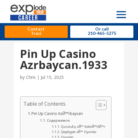
Contact
Or call
Traci
210-465-5275
Pin Up Casino
Azrbaycan.1933
by
Chris
|
Jul 15, 2025
Table of Contents
Pin Up Casino AzЙ™rbaycan
Содержимое
QuruluЕџ vЙ™ XidmЙ™tlЙ™r
Qeydiyyat vЙ™ Oyunlar
Oyunlar