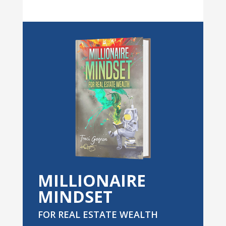
MILLIONAIRE
MINDSET
FOR REAL ESTATE WEALTH