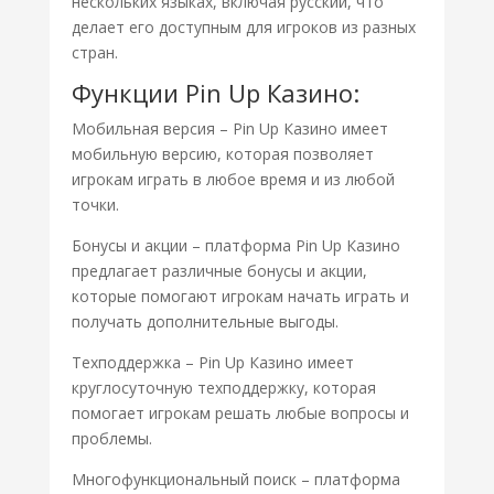
нескольких языках, включая русский, что
делает его доступным для игроков из разных
стран.
Функции Pin Up Казино:
Мобильная версия – Pin Up Казино имеет
мобильную версию, которая позволяет
игрокам играть в любое время и из любой
точки.
Бонусы и акции – платформа Pin Up Казино
предлагает различные бонусы и акции,
которые помогают игрокам начать играть и
получать дополнительные выгоды.
Техподдержка – Pin Up Казино имеет
круглосуточную техподдержку, которая
помогает игрокам решать любые вопросы и
проблемы.
Многофункциональный поиск – платформа