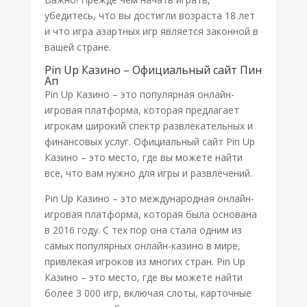
убедитесь, что вы достигли возраста 18 лет
и что игра азартных игр является законной в
вашей стране.
Pin Up Казино – Официальный сайт Пин
Ап
Pin Up Казино – это популярная онлайн-
игровая платформа, которая предлагает
игрокам широкий спектр развлекательных и
финансовых услуг. Официальный сайт Pin Up
Казино – это место, где вы можете найти
все, что вам нужно для игры и развлечений.
Pin Up Казино – это международная онлайн-
игровая платформа, которая была основана
в 2016 году. С тех пор она стала одним из
самых популярных онлайн-казино в мире,
привлекая игроков из многих стран. Pin Up
Казино – это место, где вы можете найти
более 3 000 игр, включая слоты, карточные