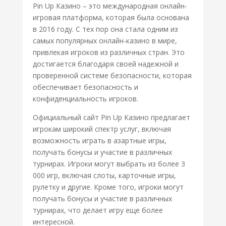
Pin Up Казино – это международная онлайн-
игровая платформа, которая была основана
в 2016 году. С тех пор она стала одним из
самых популярных онлайн-казино в мире,
привлекая игроков из различных стран. Это
достигается благодаря своей надежной и
проверенной системе безопасности, которая
обеспечивает безопасность и
конфиденциальность игроков.
Официальный сайт Pin Up Казино предлагает
игрокам широкий спектр услуг, включая
возможность играть в азартные игры,
получать бонусы и участие в различных
турнирах. Игроки могут выбрать из более 3
000 игр, включая слоты, карточные игры,
рулетку и другие. Кроме того, игроки могут
получать бонусы и участие в различных
турнирах, что делает игру еще более
интересной.