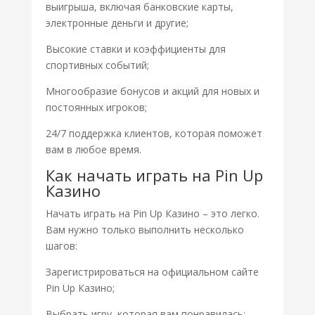
выигрыша, включая банковские карты,
электронные деньги и другие;
Высокие ставки и коэффициенты для
спортивных событий;
Многообразие бонусов и акций для новых и
постоянных игроков;
24/7 поддержка клиентов, которая поможет
вам в любое время.
Как начать играть на Pin Up
Казино
Начать играть на Pin Up Казино – это легко.
Вам нужно только выполнить несколько
шагов:
Зарегистрироваться на официальном сайте
Pin Up Казино;
Выбрать игру, которая вам понравилась;