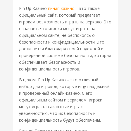
Pin Up Казино
пинап казино
– это также
официальный сайт, который предлагает
игрокам возможность играть на зеркало. Это
означает, что игроки могут играть на
официальном сайте, не беспокоясь о
безопасности и конфиденциальности. Это
достигается благодаря своей надежной и
проверенной системе безопасности, которая
обеспечивает безопасность и
конфиденциальность игроков.
В целом, Pin Up Казино – это отличный
выбор для игроков, которые ищут надежный
и проверенный онлайн-казино. С его
официальным сайтом и зеркалом, игроки
могут играть в азартные игры с
уверенностью, что их безопасность и
конфиденциальность будут обеспечены.
Важно! Прежде чем начать играть,