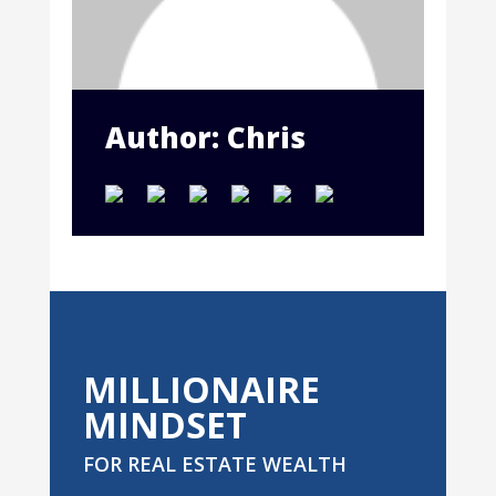
Author: Chris
MILLIONAIRE
MINDSET
FOR REAL ESTATE WEALTH