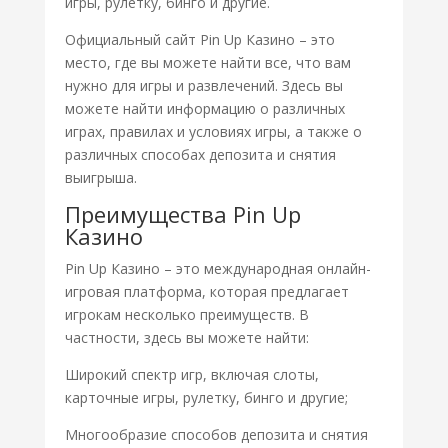
игры, рулетку, бинго и другие.
Официальный сайт Pin Up Казино – это
место, где вы можете найти все, что вам
нужно для игры и развлечений. Здесь вы
можете найти информацию о различных
играх, правилах и условиях игры, а также о
различных способах депозита и снятия
выигрыша.
Преимущества Pin Up
Казино
Pin Up Казино – это международная онлайн-
игровая платформа, которая предлагает
игрокам несколько преимуществ. В
частности, здесь вы можете найти:
Широкий спектр игр, включая слоты,
карточные игры, рулетку, бинго и другие;
Многообразие способов депозита и снятия