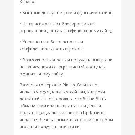
Казино:
• Быстрый доступ к играм и функциям казино;
• Независимость от блокировки или
ограничения доступа к официальному сайту;
• Увеличенная безопасность и
конфиденциальность игроков;
• Возможность играть и получать выигрыши,
не зависящими от ограничений доступа к
официальному сайту.
Важно, что зеркало Pin Up Казино не
является официальным сайтом, и игроки
должны быть осторожны, чтобы не быть
обманутыми или потерять свои деньги.
Только официальный сайт Pin Up Казино
является безопасным и надежным способом
играть и получать выигрыши.