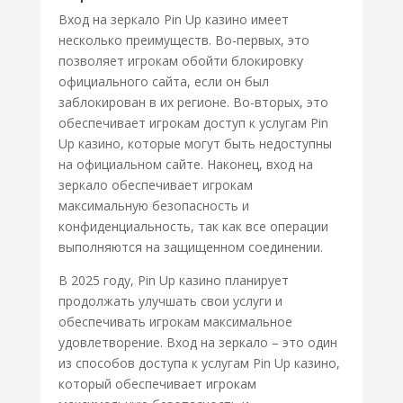
Вход на зеркало Pin Up казино имеет
несколько преимуществ. Во-первых, это
позволяет игрокам обойти блокировку
официального сайта, если он был
заблокирован в их регионе. Во-вторых, это
обеспечивает игрокам доступ к услугам Pin
Up казино, которые могут быть недоступны
на официальном сайте. Наконец, вход на
зеркало обеспечивает игрокам
максимальную безопасность и
конфиденциальность, так как все операции
выполняются на защищенном соединении.
В 2025 году, Pin Up казино планирует
продолжать улучшать свои услуги и
обеспечивать игрокам максимальное
удовлетворение. Вход на зеркало – это один
из способов доступа к услугам Pin Up казино,
который обеспечивает игрокам