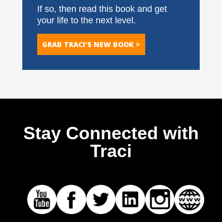
If so, then read this book and get
your life to the next level.
GRAB TRACI'S NEW BOOK >
Stay Connected with
Traci