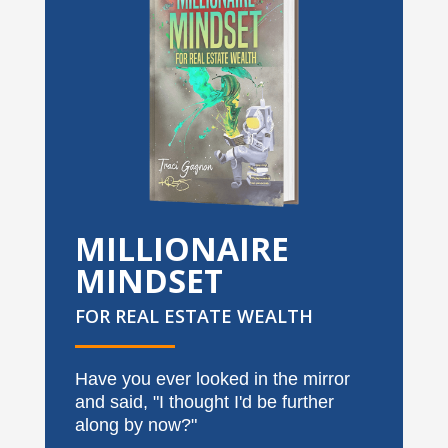
MILLIONAIRE
MINDSET
FOR REAL ESTATE WEALTH
Have you ever looked in the mirror
and said, "I thought I'd be further
along by now?"