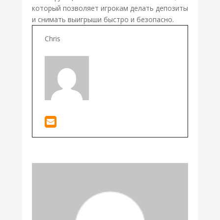
который позволяет игрокам делать депозиты
и снимать выигрыши быстро и безопасно.
Chris