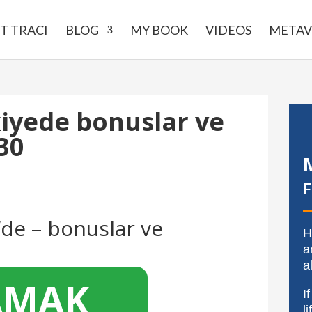
T TRACI
BLOG
MY BOOK
VIDEOS
METAV
kiyede bonuslar ve
30
’de – bonuslar ve
H
a
a
AMAK
I
l