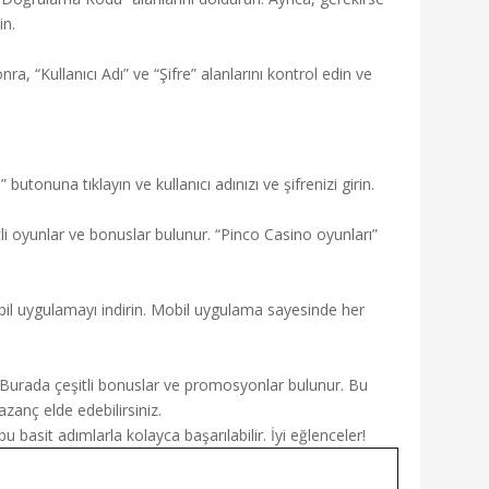
in.
onra, “Kullanıcı Adı” ve “Şifre” alanlarını kontrol edin ve
 butonuna tıklayın ve kullanıcı adınızı ve şifrenizi girin.
li oyunlar ve bonuslar bulunur. “Pinco Casino oyunları”
bil uygulamayı indirin. Mobil uygulama sayesinde her
Burada çeşitli bonuslar ve promosyonlar bulunur. Bu
azanç elde edebilirsiniz.
basit adımlarla kolayca başarılabilir. İyi eğlenceler!