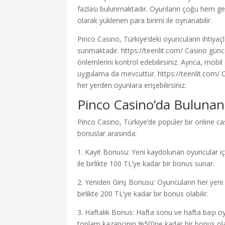
fazlası bulunmaktadır. Oyunların çoğu hem ge
olarak yüklenen para birimi ile oynanabilir.
Pinco Casino, Türkiye’deki oyuncuların ihtiyaçla
sunmaktadır. https://teenlit.com/ Casino günc
önlemlerini kontrol edebilirsiniz. Ayrıca, mobi
uygulama da mevcuttur. https://teenlit.com/ C
her yerden oyunlara erişebilirsiniz.
Pinco Casino’da Bulunan 
Pinco Casino, Türkiye’de popüler bir online c
bonuslar arasında:
1. Kayıt Bonusu: Yeni kaydolunan oyuncular iç
ile birlikte 100 TL’ye kadar bir bonus sunar.
2. Yeniden Giriş Bonusu: Oyuncuların her yeni 
birlikte 200 TL’ye kadar bir bonus olabilir.
3. Haftalık Bonus: Hafta sonu ve hafta başı o
toplam kazancının %50’ine kadar bir bonus olab