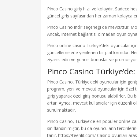
Pinco Casino giriş hızlı ve kolaydır. Sadece he
güncel giriş sayfasından her zaman kolayca eriş
Pinco Casino indir seçeneği de mevcuttur. Mob
Ancak, internet bağlantısı olmadan oyun oyn
Pinco online casino Türkiye’deki oyuncular içi
güncellemelerle yenilenen bir platformdur. He
ziyaret edin ve güncel bonuslar ve promosyonl
Pinco Casino Türkiye’de
Pinco Casino, Türkiye’deki oyuncular için ge
program, yeni ve mevcut oyuncular için özel tekl
giriş yaparak özel giriş bonusu alabilirler. Bu b
artar. Ayrıca, mevcut kullanıcılar için düzenli
sunulmaktadır.
Pinco Casino, Türkiye’de en popüler online casi
sınıflandırılmıştır, bu da oyuncuların tercihl
tanır. https://teenlit.com/ Casino oyunları ara