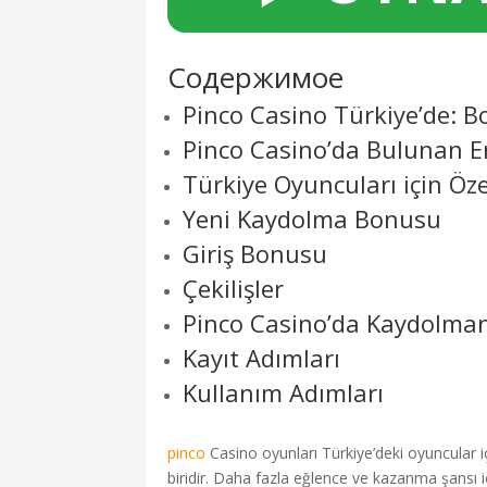
Содержимое
Pinco Casino Türkiye’de: 
Pinco Casino’da Bulunan En
Türkiye Oyuncuları için Öz
Yeni Kaydolma Bonusu
Giriş Bonusu
Çekilişler
Pinco Casino’da Kaydolman
Kayıt Adımları
Kullanım Adımları
pinco
Casino oyunları Türkiye’deki oyuncular i
biridir. Daha fazla eğlence ve kazanma şansı i