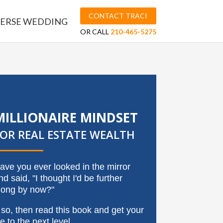
CONTACT TRACI
ERSE WEDDING
OR CALL
210-465-5275
MILLIONAIRE MINDSET
FOR REAL ESTATE WEALTH
ave you ever looked in the mirror
nd said, "I thought I'd be further
long by now?"
f so, then read this book and get your
ife to the next level.