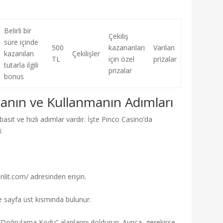
Belirli bir
Çekiliş
süre içinde
500
kazananları
Varılan
kazanılan
Çekilişler
TL
için özel
prizalar
tutarla ilgili
prizalar
bonus
anın ve Kullanmanın Adımları
sit ve hızlı adımlar vardır. İşte Pinco Casino’da
:
nlit.com/ adresinden erişin.
e sayfa üst kısmında bulunur.
e “Doğrulama Kodu” alanlarını doldurun. Ayrıca, gerekirse