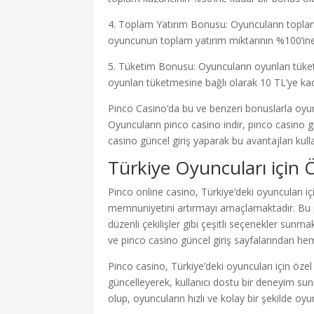
4. Toplam Yatırım Bonusu: Oyuncuların toplam
oyuncunun toplam yatırım miktarının %100’ine 
5. Tüketim Bonusu: Oyuncuların oyunları tük
oyunları tüketmesine bağlı olarak 10 TL’ye kada
Pinco Casino’da bu ve benzeri bonuslarla oyunc
Oyuncuların pinco casino indir, pinco casino gi
casino güncel giriş yaparak bu avantajları kull
Türkiye Oyuncuları için
Pinco online casino, Türkiye’deki oyuncuları 
memnuniyetini artırmayı amaçlamaktadır. Bu
düzenli çekilişler gibi çeşitli seçenekler sunm
ve pinco casino güncel giriş sayfalarından hem
Pinco casino, Türkiye’deki oyuncuları için özel 
güncelleyerek, kullanıcı dostu bir deneyim sunm
olup, oyuncuların hızlı ve kolay bir şekilde oyu