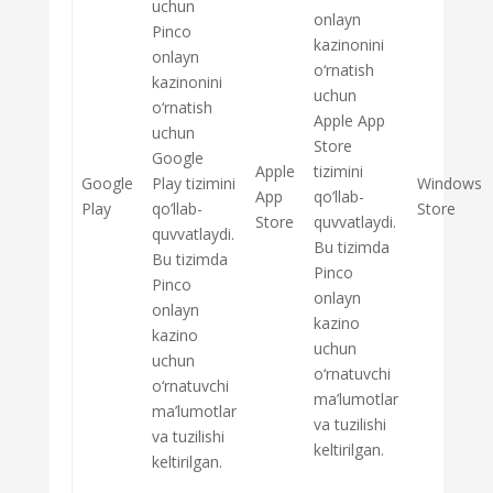
uchun
onlayn
Pinco
kazinonini
onlayn
o‘rnatish
kazinonini
uchun
o‘rnatish
Apple App
uchun
Store
Google
Apple
tizimini
Google
Play tizimini
Windows
App
qo’llab-
Play
qo’llab-
Store
Store
quvvatlaydi.
quvvatlaydi.
Bu tizimda
Bu tizimda
Pinco
Pinco
onlayn
onlayn
kazino
kazino
uchun
uchun
o‘rnatuvchi
o‘rnatuvchi
ma’lumotlar
ma’lumotlar
va tuzilishi
va tuzilishi
keltirilgan.
keltirilgan.