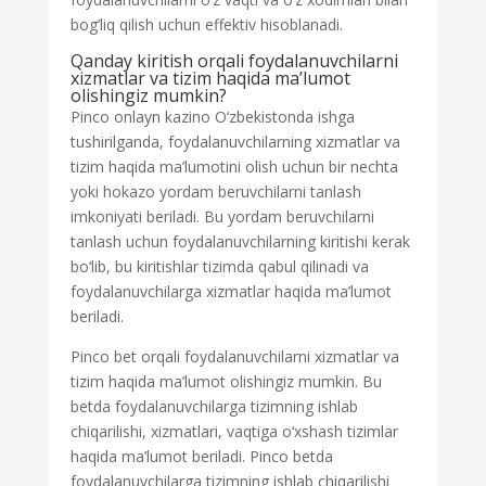
bog’liq qilish uchun effektiv hisoblanadi.
Qanday kiritish orqali foydalanuvchilarni
xizmatlar va tizim haqida ma’lumot
olishingiz mumkin?
Pinco onlayn kazino O‘zbekistonda ishga
tushirilganda, foydalanuvchilarning xizmatlar va
tizim haqida ma’lumotini olish uchun bir nechta
yoki hokazo yordam beruvchilarni tanlash
imkoniyati beriladi. Bu yordam beruvchilarni
tanlash uchun foydalanuvchilarning kiritishi kerak
bo‘lib, bu kiritishlar tizimda qabul qilinadi va
foydalanuvchilarga xizmatlar haqida ma’lumot
beriladi.
Pinco bet orqali foydalanuvchilarni xizmatlar va
tizim haqida ma’lumot olishingiz mumkin. Bu
betda foydalanuvchilarga tizimning ishlab
chiqarilishi, xizmatlari, vaqtiga o‘xshash tizimlar
haqida ma’lumot beriladi. Pinco betda
foydalanuvchilarga tizimning ishlab chiqarilishi