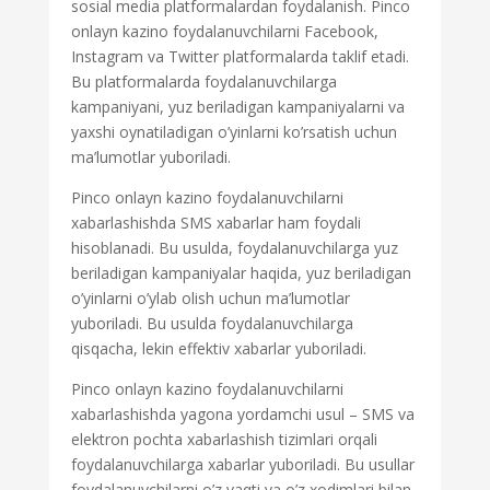
sosial media platformalardan foydalanish. Pinco
onlayn kazino foydalanuvchilarni Facebook,
Instagram va Twitter platformalarda taklif etadi.
Bu platformalarda foydalanuvchilarga
kampaniyani, yuz beriladigan kampaniyalarni va
yaxshi oynatiladigan o’yinlarni ko’rsatish uchun
ma’lumotlar yuboriladi.
Pinco onlayn kazino foydalanuvchilarni
xabarlashishda SMS xabarlar ham foydali
hisoblanadi. Bu usulda, foydalanuvchilarga yuz
beriladigan kampaniyalar haqida, yuz beriladigan
o’yinlarni o’ylab olish uchun ma’lumotlar
yuboriladi. Bu usulda foydalanuvchilarga
qisqacha, lekin effektiv xabarlar yuboriladi.
Pinco onlayn kazino foydalanuvchilarni
xabarlashishda yagona yordamchi usul – SMS va
elektron pochta xabarlashish tizimlari orqali
foydalanuvchilarga xabarlar yuboriladi. Bu usullar
foydalanuvchilarni o’z vaqti va o’z xodimlari bilan