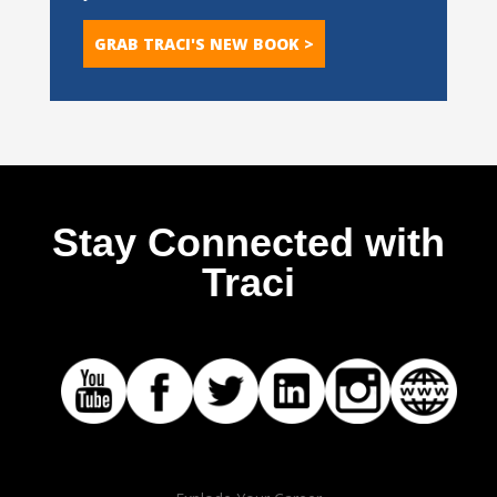
GRAB TRACI'S NEW BOOK >
Stay Connected with
Traci