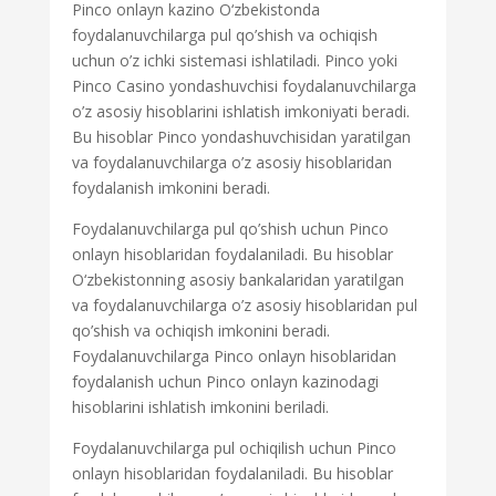
Pinco onlayn kazino O‘zbekistonda
foydalanuvchilarga pul qo’shish va ochiqish
uchun o’z ichki sistemasi ishlatiladi. Pinco yoki
Pinco Casino yondashuvchisi foydalanuvchilarga
o’z asosiy hisoblarini ishlatish imkoniyati beradi.
Bu hisoblar Pinco yondashuvchisidan yaratilgan
va foydalanuvchilarga o’z asosiy hisoblaridan
foydalanish imkonini beradi.
Foydalanuvchilarga pul qo’shish uchun Pinco
onlayn hisoblaridan foydalaniladi. Bu hisoblar
O‘zbekistonning asosiy bankalaridan yaratilgan
va foydalanuvchilarga o’z asosiy hisoblaridan pul
qo’shish va ochiqish imkonini beradi.
Foydalanuvchilarga Pinco onlayn hisoblaridan
foydalanish uchun Pinco onlayn kazinodagi
hisoblarini ishlatish imkonini beriladi.
Foydalanuvchilarga pul ochiqilish uchun Pinco
onlayn hisoblaridan foydalaniladi. Bu hisoblar