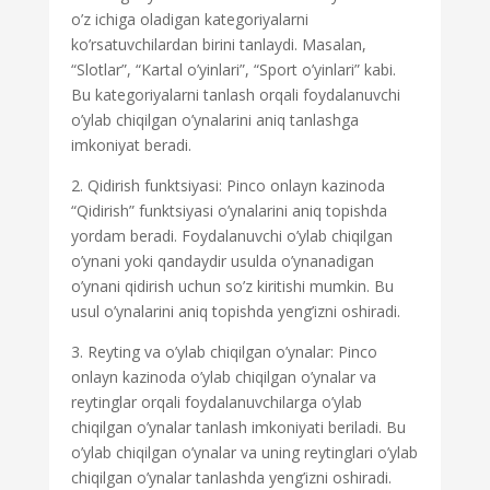
o’z ichiga oladigan kategoriyalarni
ko’rsatuvchilardan birini tanlaydi. Masalan,
“Slotlar”, “Kartal o’yinlari”, “Sport o’yinlari” kabi.
Bu kategoriyalarni tanlash orqali foydalanuvchi
o’ylab chiqilgan o’ynalarini aniq tanlashga
imkoniyat beradi.
2. Qidirish funktsiyasi: Pinco onlayn kazinoda
“Qidirish” funktsiyasi o’ynalarini aniq topishda
yordam beradi. Foydalanuvchi o’ylab chiqilgan
o’ynani yoki qandaydir usulda o’ynanadigan
o’ynani qidirish uchun so’z kiritishi mumkin. Bu
usul o’ynalarini aniq topishda yeng’izni oshiradi.
3. Reyting va o’ylab chiqilgan o’ynalar: Pinco
onlayn kazinoda o’ylab chiqilgan o’ynalar va
reytinglar orqali foydalanuvchilarga o’ylab
chiqilgan o’ynalar tanlash imkoniyati beriladi. Bu
o’ylab chiqilgan o’ynalar va uning reytinglari o’ylab
chiqilgan o’ynalar tanlashda yeng’izni oshiradi.