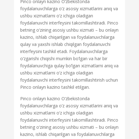
Pinco onlayn kazino O‘zbekistonda
foydalanuvchilarga o‘z asosiy xizmatlarini aniq va
ushbu xizmatlarni o‘z ichiga oladigan
foydalanuvchi interfeysini takomillashtiradi. Pinco
betning o‘zining asosiy ushbu xizmati – bu onlayn
kazino, ishlab chiqarilgan va foydalanuvchilarga
qulay va yaxshi ishlab chiqilgan foydalanuvchi
interfeysini tashkil etadi. Foydalanuvchilarga
o‘zgarishi chiqishi mumkin bo‘lgan va har bir
foydalanuvchiga qulay bo‘lgan xizmatlarni aniq va
ushbu xizmatlarni o‘z ichiga oladigan
foydalanuvchi interfeysini takomillashtirish uchun
Pinco onlayn kazino tashkil etilgan.
Pinco onlayn kazino O‘zbekistonda
foydalanuvchilarga o‘z asosiy xizmatlarini aniq va
ushbu xizmatlarni o‘z ichiga oladigan
foydalanuvchi interfeysini takomillashtiradi. Pinco
betning o‘zining asosiy ushbu xizmati – bu onlayn
kazino, ishlab chiqarilgan va foydalanuvchilarga