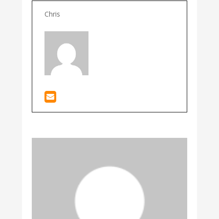
Chris