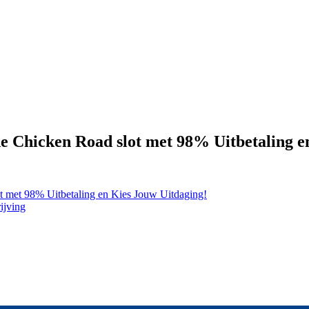
e Chicken Road slot met 98% Uitbetaling e
t met 98% Uitbetaling en Kies Jouw Uitdaging!
ijving