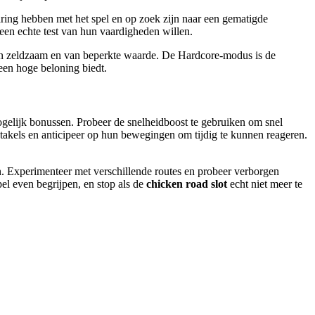
ring hebben met het spel en op zoek zijn naar een gematigde
een echte test van hun vaardigheden willen.
ijn zeldzaam en van beperkte waarde. De Hardcore-modus is de
een hoge beloning biedt.
ogelijk bonussen. Probeer de snelheidboost te gebruiken om snel
stakels en anticipeer op hun bewegingen om tijdig te kunnen reageren.
n. Experimenteer met verschillende routes en probeer verborgen
el even begrijpen, en stop als de
chicken road slot
echt niet meer te