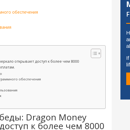
много обеспечения
ования
H
a
a
I
зеркало открывает доступ к более чем 8000
l
платам.
но
ограммного обеспечения
ользования
к
обеды: Dragon Money
доступ к более чем 8000