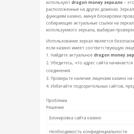
используют
dragon money зеркало
– эт
расположенные на других доменах. Зерка
функциям казино, минуя блокировки пров
собирающие актуальные ссылки на зеркал
используемого зеркала, выбирая проверен
Использование зеркал является безопасн
если казино имеет соответствующую лиц
Найдите актуальное
dragon money зе
Убедитесь, что адрес сайта начинается с
соединения.
Проверьте наличие лицензии казино на 
Избегайте подозрительных сайтов, пре
Проблема
Решение
Блокировка сайта казино
Необходимость конфиденциальности