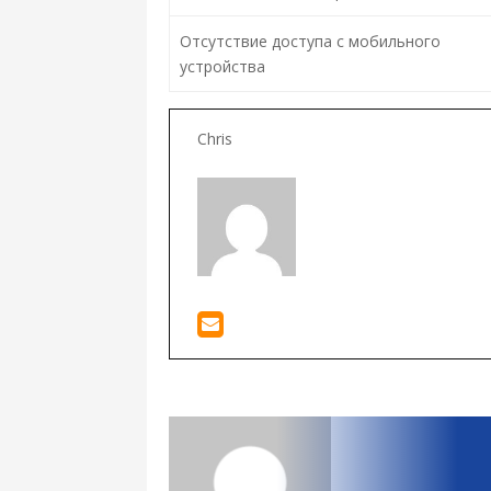
Отсутствие доступа с мобильного
устройства
Chris