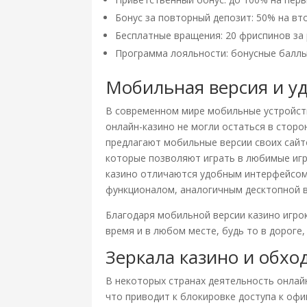
Бонус за повторный депозит: 50% на вт
Бесплатные вращения: 20 фриспинов за
Программа лояльности: бонусные баллы
Мобильная версия и у
В современном мире мобильные устройст
онлайн-казино не могли остаться в сторо
предлагают мобильные версии своих сай
которые позволяют играть в любимые иг
казино отличаются удобным интерфейсом
функционалом, аналогичным десктопной в
Благодаря мобильной версии казино игро
время и в любом месте, будь то в дороге,
Зеркала казино и обхо
В некоторых странах деятельность онлай
что приводит к блокировке доступа к офи