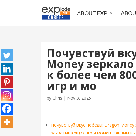
ABOUT EXP
ABOU
Почувствуй вк
Money зеркало
к более чем 8
игр и мо
by
Chris
|
Nov 3, 2025
Почувствуй вкус победы: Dragon Money 
захватывающих игр и моментальным вы