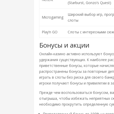
(Starburst, Gonzo’s Quest)
Широкий выбор игр, прогр
Microgaming
слоты
Play’n GO
Слоты с интересными сюж
Бонусы и акции
Онлайн-казино активно используют бонусы
удержания существующих. К наиболее ра
приветственные бонусы, которые начисля
распространены бонусы за повторные де
играть в слоты без риска для своего бан
игроки получают бонусы и привилегии в з
Прежде чем воспользоваться бонусом, ва
отыгрыша, чтобы избежать неприятных с
необходимо прокрутить определенную сум
Приветственный бонус: до 100% на пер