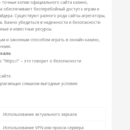
о точные копии официального сайта казино,
ла обеспечивают бесперебойный доступ к играм и
айдера. Существуют разного рода сайты-агрегаторы,
а. Важно убедиться в надежности и безопасности
ные и известные ресурсы.
ым и законным способом играть в онлайн-казино,
ензию.
ркало
.
 “https://” – это говорит о безопасности
сайте.
длагающих слишком выгодные условия.
Использование актуального зеркала
Использование VPN или прокси-сервера