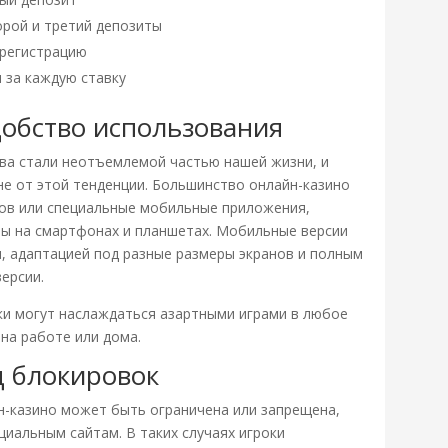
орой и третий депозиты
 регистрацию
 за каждую ставку
добство использования
ва стали неотъемлемой частью нашей жизни, и
не от этой тенденции. Большинство онлайн-казино
тов или специальные мобильные приложения,
ры на смартфонах и планшетах. Мобильные версии
, адаптацией под разные размеры экранов и полным
ерсии.
ки могут наслаждаться азартными играми в любое
 на работе или дома.
д блокировок
н-казино может быть ограничена или запрещена,
циальным сайтам. В таких случаях игроки