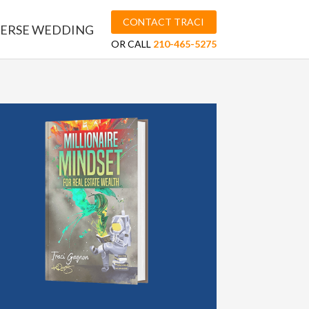
CONTACT TRACI
ERSE WEDDING
OR CALL
210-465-5275