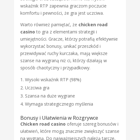
wskaźnik RTP zapewnia graczom poczucie
komfortu i pewności, że gra jest uczciwa.
Warto również pamiętać, że
chicken road
casino
to gra z elementami strategii i
umiejętności. Gracze, którzy potrafią efektywnie
wykorzystać bonusy, unikać przeszkód i
przewidywać ruchy kurczaka, mają większe
szanse na wygraną niż ci, którzy działają w
sposób chaotyczny i przypadkowy.
Wysoki wskaźnik RTP (98%)
Uczciwa gra
Szansa na duże wygrane
Wymaga strategicznego myślenia
Bonusy i Ułatwienia w Rozgrywce
Chicken road casino
oferuje szereg bonusów i
ułatwień, które mogą znacznie zwiększyć szanse
na wygraną. Do najważniejszych należą tarcze,