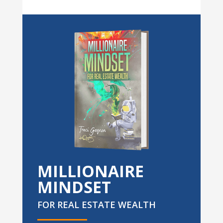
MILLIONAIRE
MINDSET
FOR REAL ESTATE WEALTH