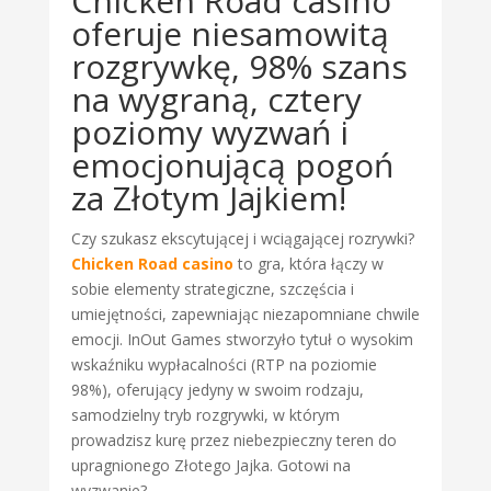
Chicken Road casino
oferuje niesamowitą
rozgrywkę, 98% szans
na wygraną, cztery
poziomy wyzwań i
emocjonującą pogoń
za Złotym Jajkiem!
Czy szukasz ekscytującej i wciągającej rozrywki?
Chicken Road casino
to gra, która łączy w
sobie elementy strategiczne, szczęścia i
umiejętności, zapewniając niezapomniane chwile
emocji. InOut Games stworzyło tytuł o wysokim
wskaźniku wypłacalności (RTP na poziomie
98%), oferujący jedyny w swoim rodzaju,
samodzielny tryb rozgrywki, w którym
prowadzisz kurę przez niebezpieczny teren do
upragnionego Złotego Jajka. Gotowi na
wyzwanie?