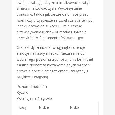
swoją strategię, aby zminimalizować straty i
zmaksymalizować zyski. Wykorzystanie
bonusów, takich jak tarcze chroniące przed
lisami czy przyspieszenia zwiększające tempo,
jest kluczowe do sukcesu. Umiejętność
przewidywania ruchów kurczaka i unikania
przeszkód to fundament efektywnej gry.
Gra jest dynamiczna, wciągnięta i oferuje
emocje na każdym kroku. Niezależnie od
wybranego poziomu trudności,
chicken road
casino
dostarcza niezapomnianych wrażeń i
pozwala poczuć dreszcz emocji związany z
ryzykiem i wygraną.
Poziom Trudności
Ryzyko
Potencjalna Nagroda
Easy
Niskie
Niska