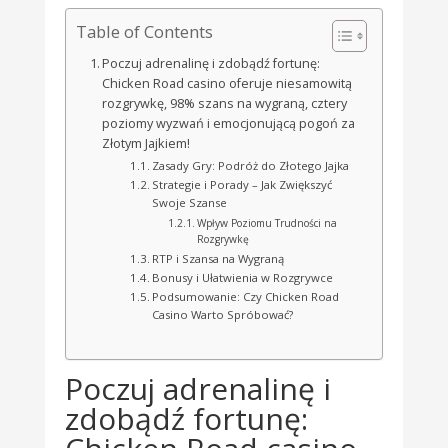
Table of Contents
Poczuj adrenalinę i zdobądź fortunę:
Chicken Road casino oferuje niesamowitą
rozgrywkę, 98% szans na wygraną, cztery
poziomy wyzwań i emocjonującą pogoń za
Złotym Jajkiem!
Zasady Gry: Podróż do Złotego Jajka
Strategie i Porady – Jak Zwiększyć
Swoje Szanse
Wpływ Poziomu Trudności na
Rozgrywkę
RTP i Szansa na Wygraną
Bonusy i Ułatwienia w Rozgrywce
Podsumowanie: Czy Chicken Road
Casino Warto Spróbować?
Poczuj adrenalinę i
zdobądź fortunę: