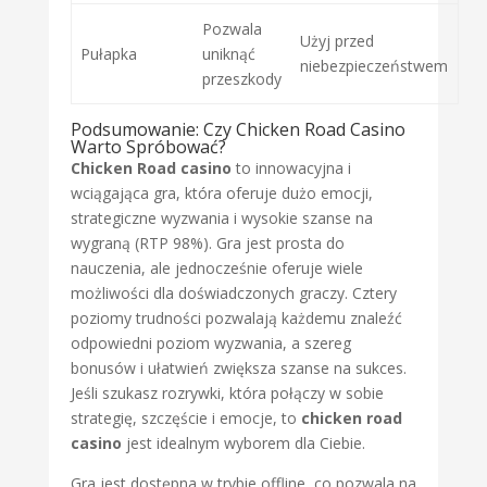
Pozwala
Użyj przed
Pułapka
uniknąć
niebezpieczeństwem
przeszkody
Podsumowanie: Czy Chicken Road Casino
Warto Spróbować?
Chicken Road casino
to innowacyjna i
wciągająca gra, która oferuje dużo emocji,
strategiczne wyzwania i wysokie szanse na
wygraną (RTP 98%). Gra jest prosta do
nauczenia, ale jednocześnie oferuje wiele
możliwości dla doświadczonych graczy. Cztery
poziomy trudności pozwalają każdemu znaleźć
odpowiedni poziom wyzwania, a szereg
bonusów i ułatwień zwiększa szanse na sukces.
Jeśli szukasz rozrywki, która połączy w sobie
strategię, szczęście i emocje, to
chicken road
casino
jest idealnym wyborem dla Ciebie.
Gra jest dostępna w trybie offline, co pozwala na