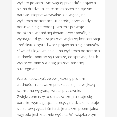
wyższy poziom, tym więcej przeszkód pojawia
się na drodze, a ich rozmieszczenie staje się
bardziej nieprzewidywalne. Co więcej, na
wyższych poziomach trudności, przeszkody
poruszają się szybciej i zmieniają swoje
położenie w bardziej dynamiczny sposób, co
wymaga od gracza jeszcze większej koncentracji
i refleksu. Częstotliwość pojawiania się bonusów
również ulega zmianie – na wyższych poziomach
trudności, bonusy są rzadsze, co sprawia, że ich
wykorzystanie staje się jeszcze bardziej
strategiczne.
Warto zauważyć, że zwiększony poziom
trudności nie zawsze przekłada się na większą
szansę na wygraną, wręcz przeciwnie.
Zwiększone ryzyko oznacza, że gra staje się
bardziej wymagająca i precyzyjne działanie staje
się sprawą życia i śmierci. Jednakże, potencjalna
nagroda jest znacznie wyższa. W związku z tym,