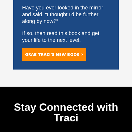
Have you ever looked in the mirror
and said, "I thought I'd be further
along by now?"
If so, then read this book and get
your life to the next level.
GRAB TRACI'S NEW BOOK >
Stay Connected with
Traci