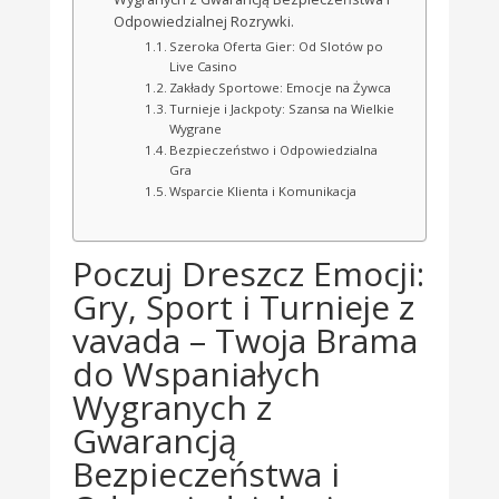
Odpowiedzialnej Rozrywki.
Szeroka Oferta Gier: Od Slotów po
Live Casino
Zakłady Sportowe: Emocje na Żywca
Turnieje i Jackpoty: Szansa na Wielkie
Wygrane
Bezpieczeństwo i Odpowiedzialna
Gra
Wsparcie Klienta i Komunikacja
Poczuj Dreszcz Emocji:
Gry, Sport i Turnieje z
vavada – Twoja Brama
do Wspaniałych
Wygranych z
Gwarancją
Bezpieczeństwa i