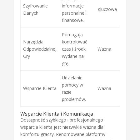
Szyfrowanie
informacje
Kluczowa
Danych
personalne i
finansowe.
Pomagają
Narzędzia
kontrolować
Odpowiedzialnej
czas i środki
Ważna
Gry
wydane na
grę.
Udzielanie
pomocy w
Wsparcie Klienta
Ważna
razie
problemów.
Wsparcie Klienta i Komunikacja
Dostępność szybkiego i profesjonalnego
wsparcia klienta jest niezwykle ważna dla
komfortu graczy. Renomowane platformy