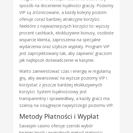
sposób na docenienie lojalności graczy. Poziomy
VIP są zróżnicowane, a każdy kolejny poziom
oferuje coraz bardziej atrakcyjne korzyści.
Niektóre z najważniejszych korzyści to: wyższy
procent cashback, ekskluzywne bonusy, osobiste
wsparcie klienta, zaproszenia na specjalne
wydarzenia oraz szybsze wypłaty. Program VIP
jest zaprojektowany tak, aby zapewnić graczom
jak najlepsze doświadczenie w kasynie.
Warto zainwestować czas i energię w regularną
grę, aby awansować na wyższe poziomy VIP i
korzystać z jeszcze bardziej ekskluzywnych
korzyści. System lojalnościowy jest
transparentny i sprawiedliwy, a każdy gracz ma
szansę na osiągnięcie najwyższego poziomu VIP.
Metody Płatności i Wypłat
Savaspin casino oferuje szeroki wybór
bezpiecznych i wygodnych metod płatności,