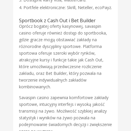
Portfele elektroniczne: Skrill, Neteller, ecoPayz.
Sportbook z Cash Out i Bet Builder
Oprócz bogatej oferty kasynowej, savaspin
casino oferuje również dostęp do sportbooka,
gdzie gracze mogą obstawiać zakłady na
różnorodne dyscypliny sportowe. Platforma
sportowa oferuje szeroki wybór rynków,
atrakcyjne kursy i funkcje takie jak Cash Out,
które umożliwiają przedwczesne rozliczenie
zakładu, oraz Bet Builder, który pozwala na
tworzenie indywidualnych zakładów
kombinowanych.
Savaspin casino zapewnia komfortowe zakłady
sportowe, intuicyjny interfejs i wysoką jakość
transmisji na żywo. Możliwość szybkiej analizy
statystyk i wyników na żywo pozwala na
podejmowanie świadomych decyzji i zwiększenie