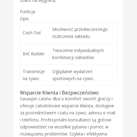
szans na wygraną.
Funkcja
Opis
Możliwość przedwczesnego
Cash Out
rozliczenia zakładu.
Tworzenie indywidualnych
Bet Builder
kombinacji zakładów.
Transmisje
Oglądanie wydarzeń
na żywo
sportowych na żywo.
Wsparcie Klienta i Bezpieczeństwo
Savaspin casino dba o komfort swoich graczy i
oferuje całodobowe wsparcie klienta, dostępne
za pośrednictwem czatu na żywo, adresu e-mail
i telefonu. Profesjonalni konsultanci są gotowi
odpowiedzieć na wszelkie pytania i pomóc w
rozwiązaniu problemów. Szybka i efektywna