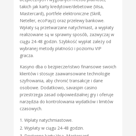
takich jak karty kredytowe/debetowe (Visa,
Mastercard), portfele elektroniczne (Skrill,
Neteller, ecoPayz) oraz przelewy bankowe.
Wpłaty są przetwarzane natychmiast, a wypłaty
realizowane są w sprawny sposób, zazwyczaj w
ciągu 24-48 godzin. Szybkość wypłat zależy od
wybranej metody płatności i poziomu VIP
gracza.
Kasyno dba o bezpieczeństwo finansowe swoich
klientów i stosuje zaawansowane technologie
szyfrowania, aby chronić transakcje i dane
osobowe. Dodatkowo, savaspin casino
przestrzega zasad odpowiedzialnej gry i oferuje
narzędzia do kontrolowania wydatków i limitów
czasowych.
Wpłaty natychmiastowe.
Wypłaty w ciągu 24-48 godzin.
Dostępne karty Visa, Mastercard.