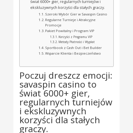
świat 6000+ gier, regularnych turniejów i
ekskluzywnych korzyści dla stałych graczy.
Szeroki Wybór Gier w Savaspin Casino
Regularne Turnieje i Atrakcyjne
Promocje
Pakiet Powitalny i Program VIP
Korzyści z Programu VIP
Metody Płatności i Wypłat
Sportbook z Cash Out i Bet Builder
Wsparcie Klienta i Bezpieczeństwo
Poczuj dreszcz emocji:
savaspin casino to
świat 6000+ gier,
regularnych turniejów
i ekskluzywnych
korzyści dla stałych
graczy.