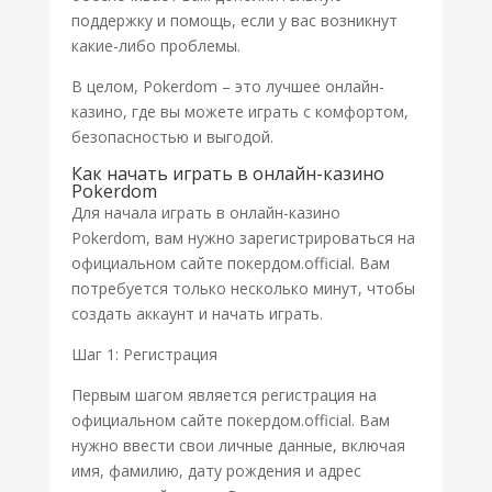
поддержку и помощь, если у вас возникнут
какие-либо проблемы.
В целом, Pokerdom – это лучшее онлайн-
казино, где вы можете играть с комфортом,
безопасностью и выгодой.
Как начать играть в онлайн-казино
Pokerdom
Для начала играть в онлайн-казино
Pokerdom, вам нужно зарегистрироваться на
официальном сайте покердом.official. Вам
потребуется только несколько минут, чтобы
создать аккаунт и начать играть.
Шаг 1: Регистрация
Первым шагом является регистрация на
официальном сайте покердом.official. Вам
нужно ввести свои личные данные, включая
имя, фамилию, дату рождения и адрес