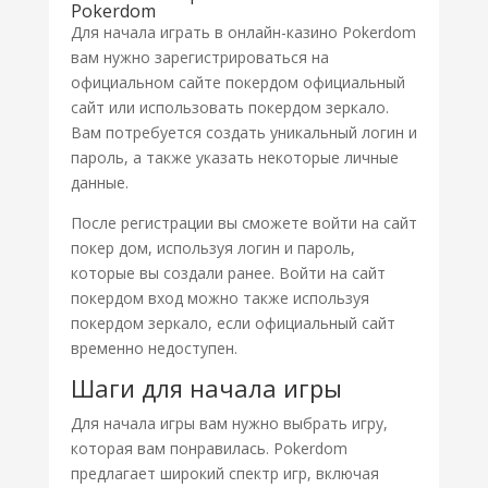
Pokerdom
Для начала играть в онлайн-казино Pokerdom
вам нужно зарегистрироваться на
официальном сайте покердом официальный
сайт или использовать покердом зеркало.
Вам потребуется создать уникальный логин и
пароль, а также указать некоторые личные
данные.
После регистрации вы сможете войти на сайт
покер дом, используя логин и пароль,
которые вы создали ранее. Войти на сайт
покердом вход можно также используя
покердом зеркало, если официальный сайт
временно недоступен.
Шаги для начала игры
Для начала игры вам нужно выбрать игру,
которая вам понравилась. Pokerdom
предлагает широкий спектр игр, включая