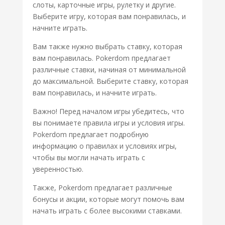
слоты, карточные игры, рулетку и другие.
Выберите игру, которая вам понравилась, и
начните играть.
Вам также нужно выбрать ставку, которая
вам понравилась. Pokerdom предлагает
различные ставки, начиная от минимальной
до максимальной. Выберите ставку, которая
вам понравилась, и начните играть.
Важно! Перед началом игры убедитесь, что
вы понимаете правила игры и условия игры.
Pokerdom предлагает подробную
информацию о правилах и условиях игры,
чтобы вы могли начать играть с
уверенностью.
Также, Pokerdom предлагает различные
бонусы и акции, которые могут помочь вам
начать играть с более высокими ставками.