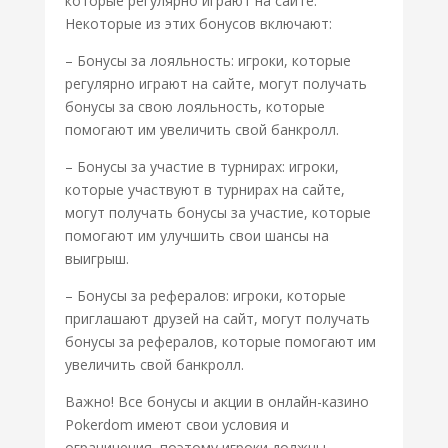
которые регулярно играют на сайте.
Некоторые из этих бонусов включают:
– Бонусы за лояльность: игроки, которые
регулярно играют на сайте, могут получать
бонусы за свою лояльность, которые
помогают им увеличить свой банкролл.
– Бонусы за участие в турнирах: игроки,
которые участвуют в турнирах на сайте,
могут получать бонусы за участие, которые
помогают им улучшить свои шансы на
выигрыш.
– Бонусы за рефералов: игроки, которые
приглашают друзей на сайт, могут получать
бонусы за рефералов, которые помогают им
увеличить свой банкролл.
Важно! Все бонусы и акции в онлайн-казино
Pokerdom имеют свои условия и
ограничения, поэтому игроки должны