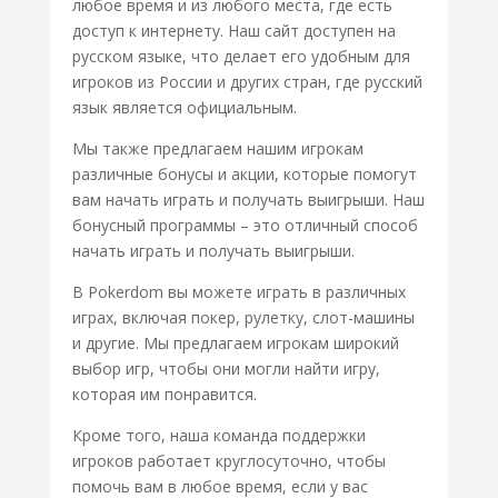
любое время и из любого места, где есть
доступ к интернету. Наш сайт доступен на
русском языке, что делает его удобным для
игроков из России и других стран, где русский
язык является официальным.
Мы также предлагаем нашим игрокам
различные бонусы и акции, которые помогут
вам начать играть и получать выигрыши. Наш
бонусный программы – это отличный способ
начать играть и получать выигрыши.
В Pokerdom вы можете играть в различных
играх, включая покер, рулетку, слот-машины
и другие. Мы предлагаем игрокам широкий
выбор игр, чтобы они могли найти игру,
которая им понравится.
Кроме того, наша команда поддержки
игроков работает круглосуточно, чтобы
помочь вам в любое время, если у вас