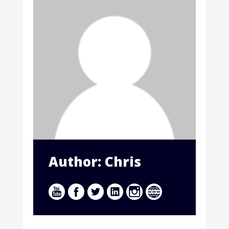
Author: Chris