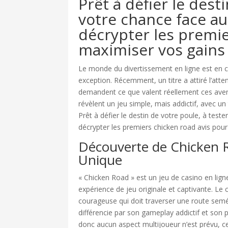
Prêt à défier le dest
votre chance face au
décrypter les premie
maximiser vos gains
Le monde du divertissement en ligne est en c
exception. Récemment, un titre a attiré l’att
demandent ce que valent réellement ces aven
révèlent un jeu simple, mais addictif, avec u
Prêt à défier le destin de votre poule, à test
décrypter les premiers chicken road avis po
Découverte de Chicken R
Unique
« Chicken Road » est un jeu de casino en li
expérience de jeu originale et captivante. Le
courageuse qui doit traverser une route semé
différencie par son gameplay addictif et son po
donc aucun aspect multijoueur n’est prévu, c