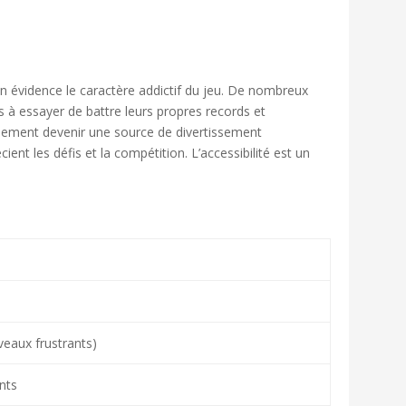
 évidence le caractère addictif du jeu. De nombreux
 à essayer de battre leurs propres records et
pidement devenir une source de divertissement
ient les défis et la compétition. L’accessibilité est un
iveaux frustrants)
ants