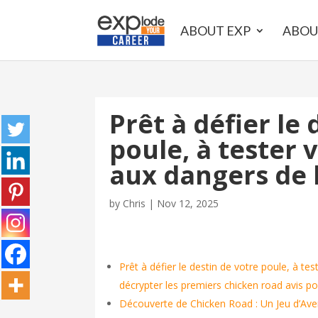
ABOUT EXP
ABOU
Prêt à défier le
poule, à tester 
aux dangers de l
by
Chris
|
Nov 12, 2025
Prêt à défier le destin de votre poule, à te
décrypter les premiers chicken road avis 
Découverte de Chicken Road : Un Jeu d’Av