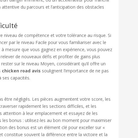
n attentive du parcours et l’anticipation des obstacles
iculté
e niveau de compétence et votre tolérance au risque. Si
cer par le niveau Facile pour vous familiariser avec le
et à mesure que vous gagnez en expérience, vous pouvez
relever de nouveaux défis et profiter de gains plus
ester sur le niveau Moyen, considérant qu’il offre un
s
chicken road avis
soulignent l’importance de ne pas
à ses capacités.
as être négligés. Les pièces augmentent votre score, les
averser rapidement les sections difficiles, et les
es attention à leur emplacement et essayez de les
as les bonus : utilisez-les au bon moment pour maximiser
ation des bonus est un élément clé pour exceller sur «
 constitue souvent la différence entre la victoire et la