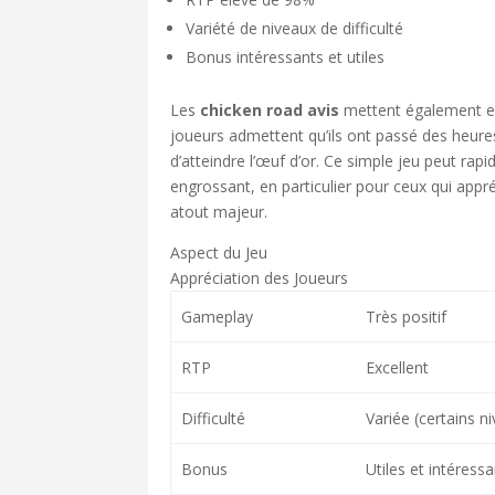
Variété de niveaux de difficulté
Bonus intéressants et utiles
Les
chicken road avis
mettent également en
joueurs admettent qu’ils ont passé des heures
d’atteindre l’œuf d’or. Ce simple jeu peut ra
engrossant, en particulier pour ceux qui appréc
atout majeur.
Aspect du Jeu
Appréciation des Joueurs
Gameplay
Très positif
RTP
Excellent
Difficulté
Variée (certains n
Bonus
Utiles et intéress