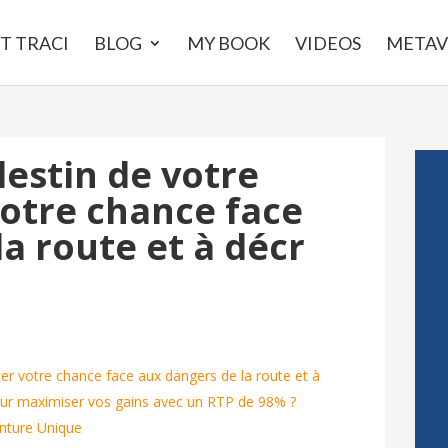
T TRACI
BLOG
MY BOOK
VIDEOS
METAV
 destin de votre
votre chance face
a route et à décr
ster votre chance face aux dangers de la route et à
pour maximiser vos gains avec un RTP de 98% ?
enture Unique