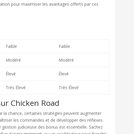
nation pour maximiser les avantages offerts par ces
Faible
Faible
Modéré
Modéré
Élevé
Élevé
Très Élevé
Très Élevé
 sur Chicken Road
ur la chance, certaines stratégies peuvent augmenter
aîtriser les commandes et de développer des réflexes
e gestion judicieuse des bonus est essentielle. Sachez
 d’un danger imminent, ou un accélérateur pour franchir