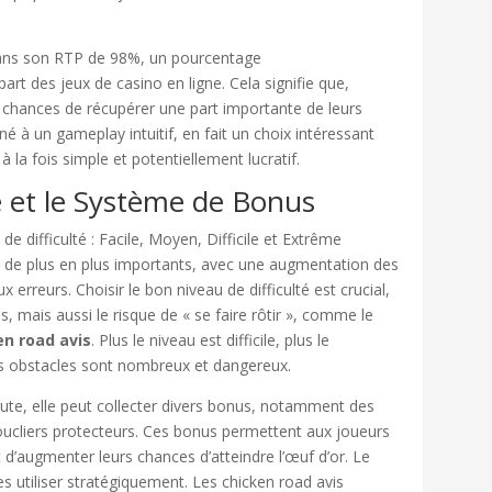
 dans son RTP de 98%, un pourcentage
art des jeux de casino en ligne. Cela signifie que,
s chances de récupérer une part importante de leurs
é à un gameplay intuitif, en fait un choix intéressant
 la fois simple et potentiellement lucratif.
é et le Système de Bonus
e difficulté : Facile, Moyen, Difficile et Extrême
s de plus en plus importants, avec une augmentation des
 erreurs. Choisir le bon niveau de difficulté est crucial,
s, mais aussi le risque de « se faire rôtir », comme le
en road avis
. Plus le niveau est difficile, plus le
les obstacles sont nombreux et dangereux.
oute, elle peut collecter divers bonus, notamment des
boucliers protecteurs. Ces bonus permettent aux joueurs
 d’augmenter leurs chances d’atteindre l’œuf d’or. Le
les utiliser stratégiquement. Les chicken road avis