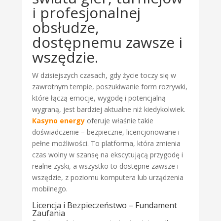
i profesjonalnej
obsłudze,
dostępnemu zawsze i
wszędzie.
W dzisiejszych czasach, gdy życie toczy się w
zawrotnym tempie, poszukiwanie form rozrywki,
które łączą emocje, wygodę i potencjalną
wygraną, jest bardziej aktualne niż kiedykolwiek.
Kasyno energy
oferuje właśnie takie
doświadczenie – bezpieczne, licencjonowane i
pełne możliwości. To platforma, która zmienia
czas wolny w szansę na ekscytującą przygodę i
realne zyski, a wszystko to dostępne zawsze i
wszędzie, z poziomu komputera lub urządzenia
mobilnego.
Licencja i Bezpieczeństwo – Fundament
Zaufania