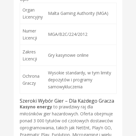
Organ
Malta Gaming Authority (MGA)
Licencyjny
Numer
MGA/B2C/224/2012
Licencji
Zakres
Gry kasynowe online
Licencji
Wysokie standardy, w tym limity
Ochrona
depozytów i programy
Graczy
samowykluczenia
Szeroki Wybór Gier – Dla Każdego Gracza
Kasyno energy
to prawdziwy raj dla
miłośników gier hazardowych. Oferta obejmuje
ponad 3 000 tytułów od czołowych dostawców
oprogramowania, takich jak NetEnt, Play’n GO,
Pragmatic Play, Evolution, Microgaming i wielu