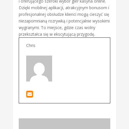
i oferującego szeroki wybór gier kasyna online.
Dzięki mobilnej aplikacji, atrakcyjnym bonusom i
profesjonalnej obsłudze klienci mogą cieszyć się
niezapomnianą rozrywką i potencjalnie wysokimi
wygranymi. To miejsce, gdzie czas wolny
przekształca się w ekscytującą przygodę.
Chris