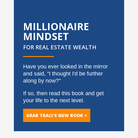
MILLIONAIRE
MINDSET
FOR REAL ESTATE WEALTH
Have you ever looked in the mirror
and said, "I thought I'd be further
along by now?"
If so, then read this book and get
your life to the next level.
GRAB TRACI'S NEW BOOK >