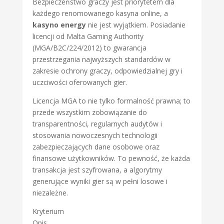
Bezpieczeństwo graczy jest priorytetem dla
każdego renomowanego kasyna online, a
kasyno energy
nie jest wyjątkiem. Posiadanie
licencji od Malta Gaming Authority
(MGA/B2C/224/2012) to gwarancja
przestrzegania najwyższych standardów w
zakresie ochrony graczy, odpowiedzialnej gry i
uczciwości oferowanych gier.
Licencja MGA to nie tylko formalność prawna; to
przede wszystkim zobowiązanie do
transparentności, regularnych audytów i
stosowania nowoczesnych technologii
zabezpieczających dane osobowe oraz
finansowe użytkowników. To pewność, że każda
transakcja jest szyfrowana, a algorytmy
generujące wyniki gier są w pełni losowe i
niezależne.
Kryterium
Opis