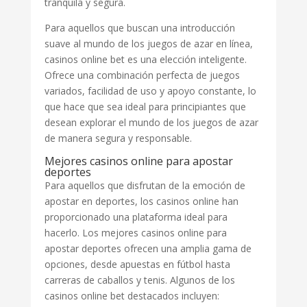
tranquila y segura.
Para aquellos que buscan una introducción
suave al mundo de los juegos de azar en línea,
casinos online bet es una elección inteligente.
Ofrece una combinación perfecta de juegos
variados, facilidad de uso y apoyo constante, lo
que hace que sea ideal para principiantes que
desean explorar el mundo de los juegos de azar
de manera segura y responsable.
Mejores casinos online para apostar
deportes
Para aquellos que disfrutan de la emoción de
apostar en deportes, los casinos online han
proporcionado una plataforma ideal para
hacerlo. Los mejores casinos online para
apostar deportes ofrecen una amplia gama de
opciones, desde apuestas en fútbol hasta
carreras de caballos y tenis. Algunos de los
casinos online bet destacados incluyen: