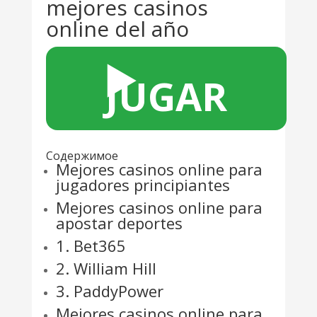
mejores casinos
online del año
▶️
JUGAR
Содержимое
Mejores casinos online para
jugadores principiantes
Mejores casinos online para
apostar deportes
1. Bet365
2. William Hill
3. PaddyPower
Mejores casinos online para