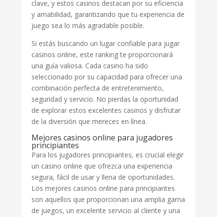
clave, y estos casinos destacan por su eficiencia
y amabilidad, garantizando que tu experiencia de
juego sea lo más agradable posible.
Si estás buscando un lugar confiable para jugar
casinos online, este ranking te proporcionará
una guía valiosa. Cada casino ha sido
seleccionado por su capacidad para ofrecer una
combinación perfecta de entretenimiento,
seguridad y servicio. No pierdas la oportunidad
de explorar estos excelentes casinos y disfrutar
de la diversión que mereces en línea.
Mejores casinos online para jugadores
principiantes
Para los jugadores principiantes, es crucial elegir
un casino online que ofrezca una experiencia
segura, fácil de usar y llena de oportunidades.
Los mejores casinos online para principiantes
son aquellos que proporcionan una amplia gama
de juegos, un excelente servicio al cliente y una