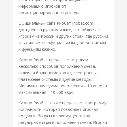
информацию игроков от
несанкционированного доступа.
Официальный сайт Риобет (riobet.com)
доступен на русском языке, что облегчает
игрокам из России и других стран, где русский
язык является официальным, доступ к играм
и функциям казино.
Казино Риобет предлагает игрокам
несколько способов пополнения счета,
включая банковские карты, электронные
платежные системы и другие методы.
Минимальная сумма пополнения – 10 евро, а
максимальная – 10 000 евро.
Казино Риобет также предлагает программу
лояльности, которая позволяет игрокам
получать бонусы и преимущества за
регулярные игры и пополнения счета. Игроки