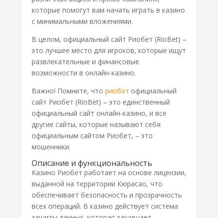
которые помогут вам начать играть в казино
с минимальными вложениями.
В целом, официальный сайт Риобет (RioBet) –
это лучшее место для игроков, которые ищут
развлекательные и финансовые
возможности в онлайн-казино.
Важно! Помните, что
риобэт
официальный
сайт Риобет (RioBet) – это единственный
официальный сайт онлайн-казино, и все
другие сайты, которые называют себя
официальным сайтом Риобет, – это
мошенники.
Описание и функциональность
Казино Риобет работает на основе лицензии,
выданной на территории Кюрасао, что
обеспечивает безопасность и прозрачность
всех операций. В казино действует система
защиты данных, которая защищает