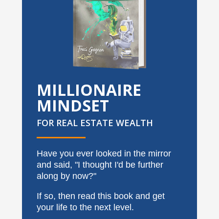
MILLIONAIRE
MINDSET
FOR REAL ESTATE WEALTH
Have you ever looked in the mirror
and said, "I thought I'd be further
along by now?"
If so, then read this book and get
your life to the next level.