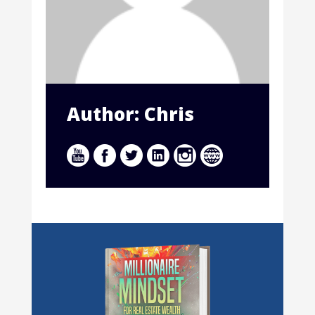
Author: Chris