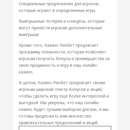
Специальные предложения для игроков,
которые играют в определенные игры
Выигрышные лотереи и конкурсы, которые
могут принести игрокам дополнительные
выигрыши
Кроме того, Казино Риобет предлагает
программу лояльности, которая позволяет
игрокам получать бонусы и преимущества за
свою преданность и игру в наш онлайн-
казино.
В целом, Казино Риобет предлагает своим
игрокам широкий спектр бонусов и акций,
чтобы сделать игру еще более интересной и
выгодной. Мы уверены, что наш онлайн-
казино будет лучшим выбором для вас, и мы
готовы предложить вам множество
привлекательных предложений и акций.