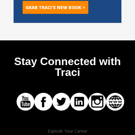
GRAB TRACI'S NEW BOOK >
Stay Connected with
Traci
Explode Your Career